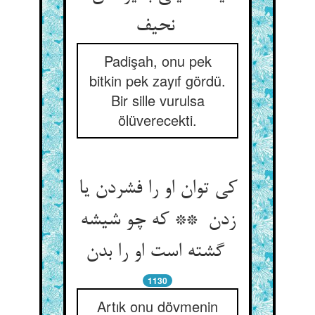
نحیف
Padişah, onu pek
bitkin pek zayıf gördü.
Bir sille vurulsa
ölüverecekti.
کی توان او را فشردن یا
زدن ** که چو شیشه
گشته است او را بدن
1130
Artık onu dövmenin