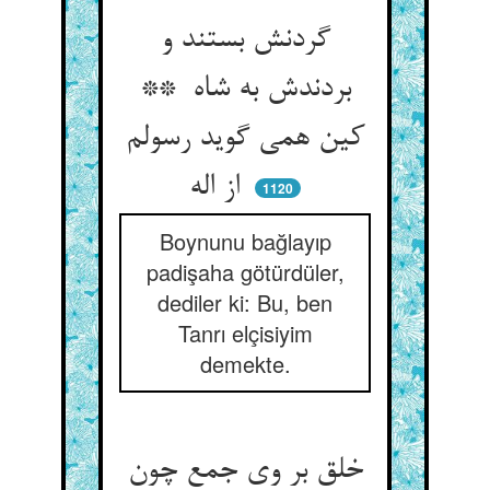
گردنش بستند و
بردندش به شاه **
کین همی گوید رسولم
از اله
1120
Boynunu bağlayıp
padişaha götürdüler,
dediler ki: Bu, ben
Tanrı elçisiyim
demekte.
خلق بر وی جمع چون