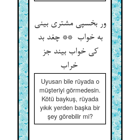
ور بخسپی مشتری بینی
به خواب ** چغد بد
کی خواب بیند جز
خراب
Uyusan bile rüyada o
müşteriyi görmedesin.
Kötü baykuş, rüyada
yıkık yerden başka bir
şey görebilir mi?