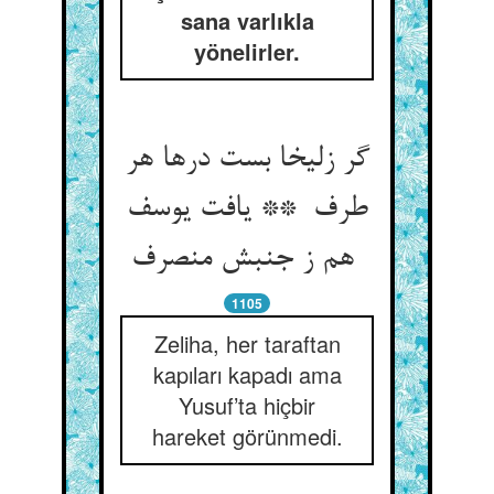
sana varlıkla
yönelirler.
گر زلیخا بست درها هر
طرف ** یافت یوسف
هم ز جنبش منصرف
1105
Zeliha, her taraftan
kapıları kapadı ama
Yusuf’ta hiçbir
hareket görünmedi.