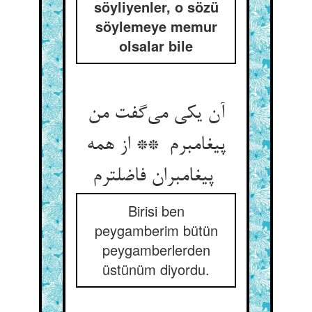
söyliyenler, o sözü
söylemeye memur
olsalar bile
آن یکی می‌گفت من
پیغامبرم ** از همه
پیغامبران فاضلترم
Birisi ben
peygamberim bütün
peygamberlerden
üstünüm diyordu.