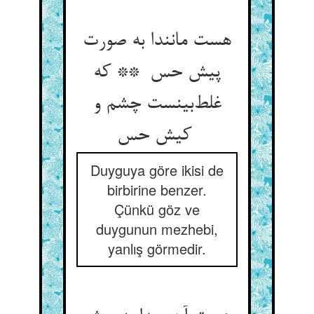
هست مانندا به صورت
پیش حس ** که
غلط‌بینست چشم و
کیش حس
Duyguya göre ikisi de
birbirine benzer.
Çünkü göz ve
duygunun mezhebi,
yanlış görmedir.