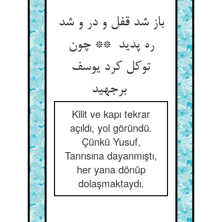
باز شد قفل و در و شد
ره پدید ** چون
توکل کرد یوسف
برجهید
Kilit ve kapı tekrar
açıldı, yol göründü.
Çünkü Yusuf,
Tanrısına dayanmıştı,
her yana dönüp
dolaşmaktaydı.