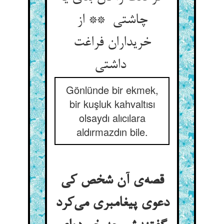
چاشتی ** از
خریداران فراغت
داشتی
Gönlünde bir ekmek,
bir kuşluk kahvaltısı
olsaydı alıcılara
aldırmazdın bile.
قصه‌ی آن شخص کی
دعوی پیغامبری می‌کرد