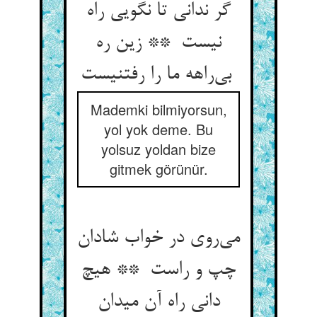
گر ندانی تا نگویی راه
نیست ** زین ره
بی‌راهه ما را رفتنیست
Mademki bilmiyorsun,
yol yok deme. Bu
yolsuz yoldan bize
gitmek görünür.
می‌روی در خواب شادان
چپ و راست ** هیچ
دانی راه آن میدان