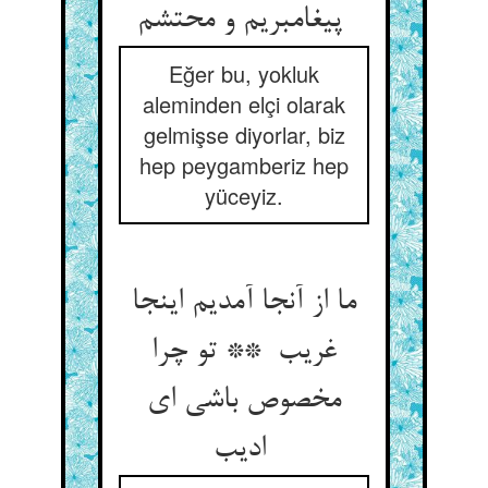
پیغامبریم و محتشم
Eğer bu, yokluk
aleminden elçi olarak
gelmişse diyorlar, biz
hep peygamberiz hep
yüceyiz.
ما از آنجا آمدیم اینجا
غریب ** تو چرا
مخصوص باشی ای
ادیب