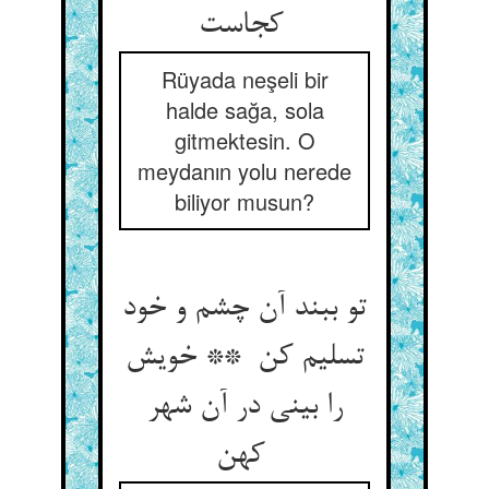
کجاست
Rüyada neşeli bir
halde sağa, sola
gitmektesin. O
meydanın yolu nerede
biliyor musun?
تو ببند آن چشم و خود
تسلیم کن ** خویش
را بینی در آن شهر
کهن