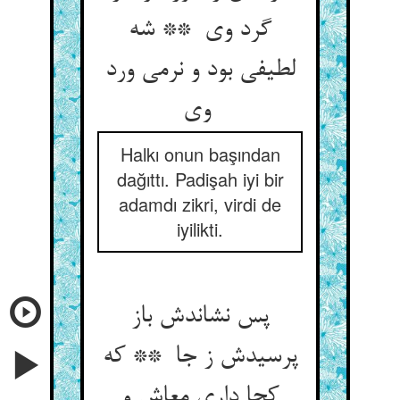
گرد وی ** شه
لطیفی بود و نرمی ورد
وی
Halkı onun başından
dağıttı. Padişah iyi bir
adamdı zikri, virdi de
iyilikti.
پس نشاندش باز
پرسیدش ز جا ** که
کجا داری معاش و