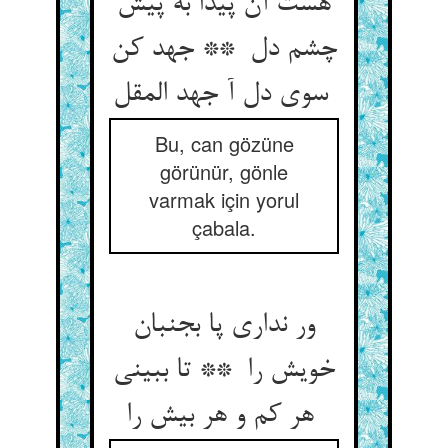
هست آن پیدا به پیش
چشم دل ** جهد کن
سوی دل آ جهد المقل
Bu, can gözüne
görünür, gönle
varmak için yorul
çabala.
ور نداری پا بجنبان
خویش را ** تا ببینی
هر کم و هر بیش را