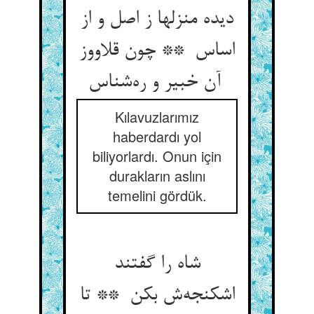
دیده منزلها ز اصل و از
اساس ** چون قلاووز
آن خبیر و ره‌شناس
Kılavuzlarımız
haberdardı yol
biliyorlardı. Onun için
durakların aslını
temelini gördük.
شاه را گفتند
اشکنجه‌ش بکن ** تا