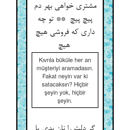
مشتری خواهی بهر دم
پیچ پیچ ** تو چه
داری که فروشی هیچ
هیچ
Kıvrıla büküle her an
müşteriyi aramadasın.
Fakat neyin var ki
satacaksın? Hiçbir
şeyin yok, hiçbir
şeyin.
گر دلت را نان بدی یا