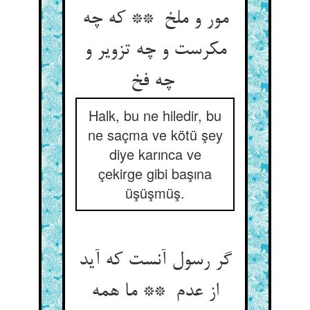
مور و ملخ ** که چه
مکرست و چه تزویر و
چه فخ
Halk, bu ne hiledir, bu
ne saçma ve kötü şey
diye karınca ve
çekirge gibi başına
üşüşmüş.
گر رسول آنست که آید
از عدم ** ما همه