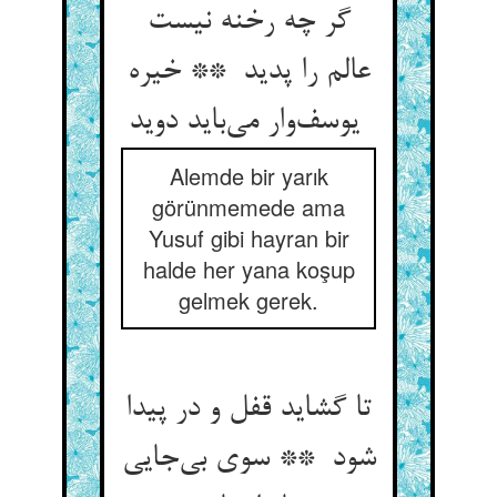
گر چه رخنه نیست
عالم را پدید ** خیره
یوسف‌وار می‌باید دوید
Alemde bir yarık
görünmemede ama
Yusuf gibi hayran bir
halde her yana koşup
gelmek gerek.
تا گشاید قفل و در پیدا
شود ** سوی بی‌جایی