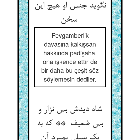
نگوید جنس او هیچ این
سخن
Peygamberlik
davasına kalkışsan
hakkında padişaha,
ona işkence ettir de
bir daha bu çeşit söz
söylemesin dediler.
شاه دیدش بس نزار و
بس ضعیف ** که به
یک سیلی بمیرد آن