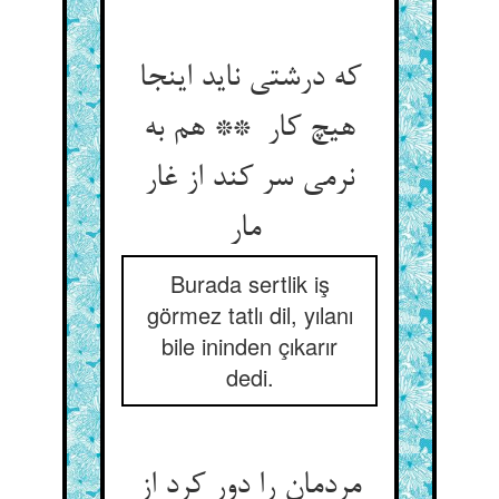
که درشتی ناید اینجا
هیچ کار ** هم به
نرمی سر کند از غار
مار
Burada sertlik iş
görmez tatlı dil, yılanı
bile ininden çıkarır
dedi.
مردمان را دور کرد از