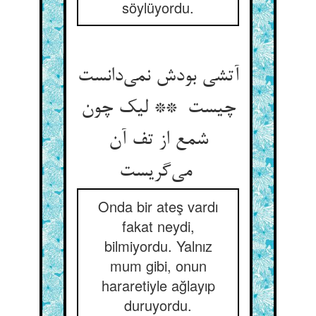
söylüyordu.
آتشی بودش نمی‌دانست
چیست ** لیک چون
شمع از تف آن
می‌گریست
Onda bir ateş vardı
fakat neydi,
bilmiyordu. Yalnız
mum gibi, onun
hararetiyle ağlayıp
duruyordu.