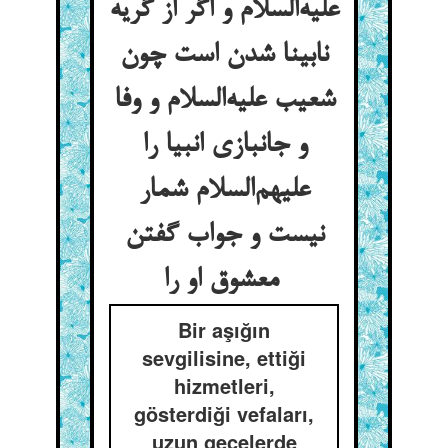
علیه‌السلام و اگر از گریه
نابینا شدن است چون
شعیب علیه‌السلام و وفا
و جانبازی انبیا را
علیهم‌السلام شمار
نیست و جواب گفتن
معشوق او را
Bir aşığın
sevgilisine, ettiği
hizmetleri,
gösterdiği vefaları,
uzun gecelerde