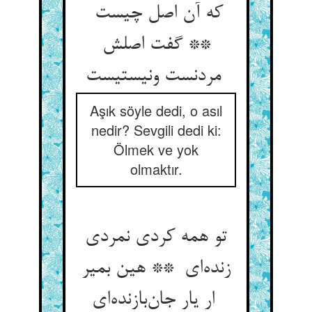
که آن اصل چیست
** گفت اصلش
مردنست ونیستیست
Aşık söyle dedi, o asıl
nedir? Sevgili dedi ki:
Ölmek ve yok
olmaktır.
تو همه کردی نمردی
زنده‌ای ** هین بمیر
ار یار جان‌بازنده‌ای