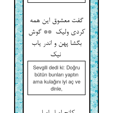
گفت معشوق این همه
کردی ولیک ** گوش
بگشا پهن و اندر یاب
نیک
Sevgili dedi ki: Doğru
bütün bunları yaptın
ama kulağını iyi aç ve
dinle,