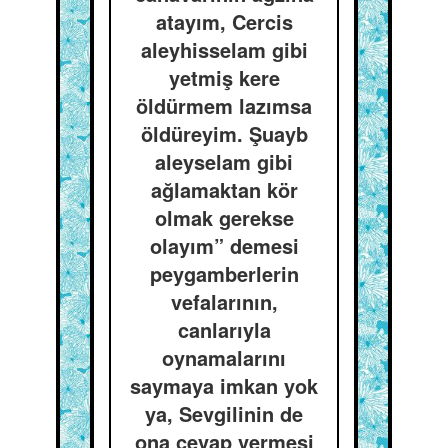
atayım, Cercis
aleyhisselam gibi
yetmiş kere
öldürmem lazımsa
öldüreyim. Şuayb
aleyselam gibi
ağlamaktan kör
olmak gerekse
olayım” demesi
peygamberlerin
vefalarının,
canlarıyla
oynamalarını
saymaya imkan yok
ya, Sevgilinin de
ona cevap vermesi