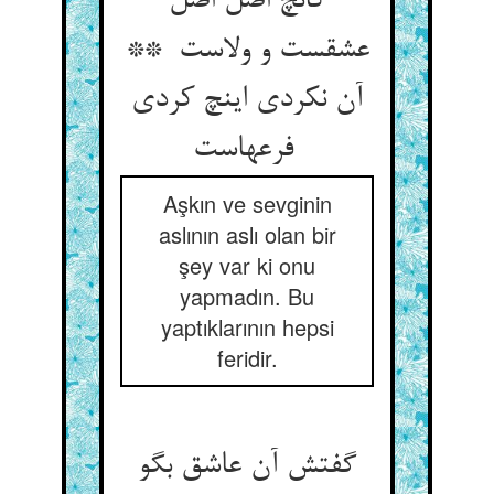
کانچ اصل اصل
عشقست و ولاست **
آن نکردی اینچ کردی
فرعهاست
Aşkın ve sevginin
aslının aslı olan bir
şey var ki onu
yapmadın. Bu
yaptıklarının hepsi
feridir.
گفتش آن عاشق بگو