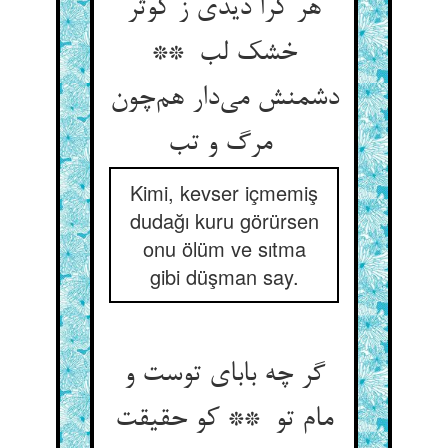
هر کرا دیدی ز کوثر
خشک لب **
دشمنش می‌دار هم‌چون
مرگ و تب
Kimi, kevser içmemiş
dudağı kuru görürsen
onu ölüm ve sıtma
gibi düşman say.
گر چه بابای توست و
مام تو ** کو حقیقت