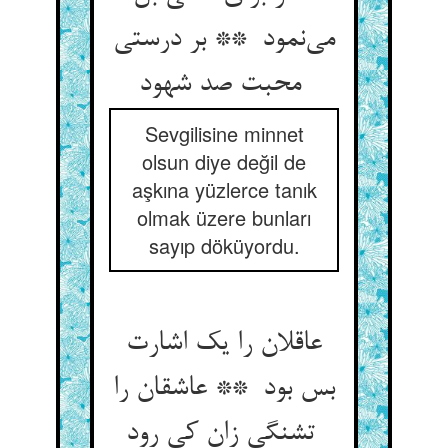
می‌نمود ** بر درستی
محبت صد شهود
Sevgilisine minnet
olsun diye değil de
aşkına yüzlerce tanık
olmak üzere bunları
sayıp döküyordu.
عاقلان را یک اشارت
بس بود ** عاشقان را
تشنگی زان کی رود