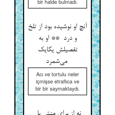
bir halde bulmadı.
آنچ او نوشیده بود از تلخ
و درد ** او به
تفصیلش یکایک
می‌شمرد
Acı ve tortulu neler
içmişse etraflıca ve
bir bir saymaktaydı.
نه از برای منتی بل