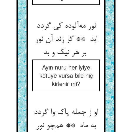
نور مه‌آلوده کی گردد
ابد ** گر زند آن نور
بر هر نیک و بد
Ayın nuru her iyiye
kötüye vursa bile hiç
kirlenir mi?
او ز جمله پاک وا گردد
به ماه ** هم‌چو نور