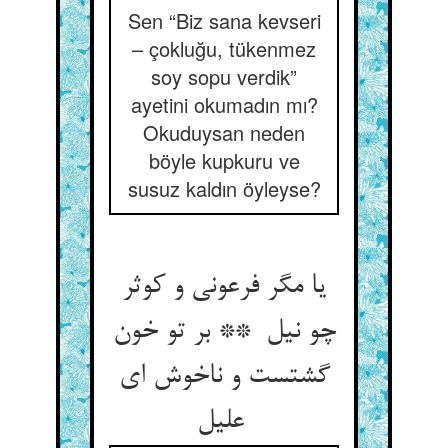
Sen “Biz sana kevseri
– çokluğu, tükenmez
soy sopu verdik”
ayetini okumadın mı?
Okuduysan neden
böyle kupkuru ve
susuz kaldın öyleyse?
یا مگر فرعونی و کوثر
چو نیل ** بر تو خون
گشتست و ناخوش ای
علیل