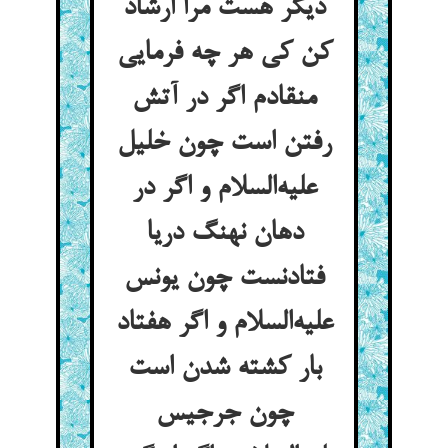
دیگر هست مرا ارشاد
کن کی هر چه فرمایی
منقادم اگر در آتش
رفتن است چون خلیل
علیه‌السلام و اگر در
دهان نهنگ دریا
فتادنست چون یونس
علیه‌السلام و اگر هفتاد
بار کشته شدن است
چون جرجیس