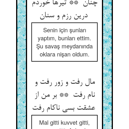
چنان ** تیرها خوردم
درین رزم و سنان
Senin için şunları
yaptım, bunları ettim.
Şu savaş meydanında
oklara nişan oldum.
مال رفت و زور رفت و
نام رفت ** بر من از
عشقت بسی ناکام رفت
Mal gitti kuvvet gitti,