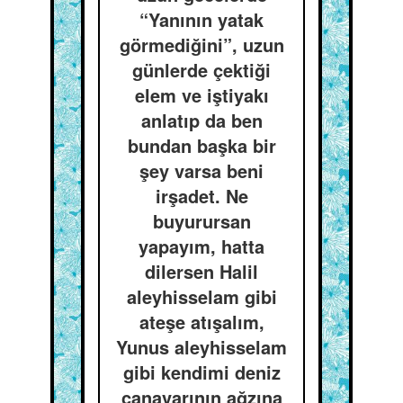
“Yanının yatak
görmediğini”, uzun
günlerde çektiği
elem ve iştiyakı
anlatıp da ben
bundan başka bir
şey varsa beni
irşadet. Ne
buyurursan
yapayım, hatta
dilersen Halil
aleyhisselam gibi
ateşe atışalım,
Yunus aleyhisselam
gibi kendimi deniz
canavarının ağzına