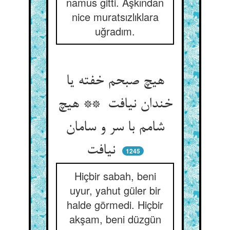
namus gitti. Aşkından
nice muratsızlıklara
uğradım.
هیچ صبحم خفته یا
خندان نیافت ** هیچ
شامم با سر و سامان
نیافت
1245
Hiçbir sabah, beni
uyur, yahut güler bir
halde görmedi. Hiçbir
akşam, beni düzgün