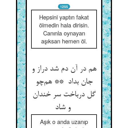
1255
Hepsini yaptın fakat
ölmedin hala dirisin.
Canınla oynayan
aşıksan hemen öl.
هم در آن دم شد دراز و
جان بداد ** هم‌چو
گل درباخت سر خندان
و شاد
Aşık o anda uzanıp