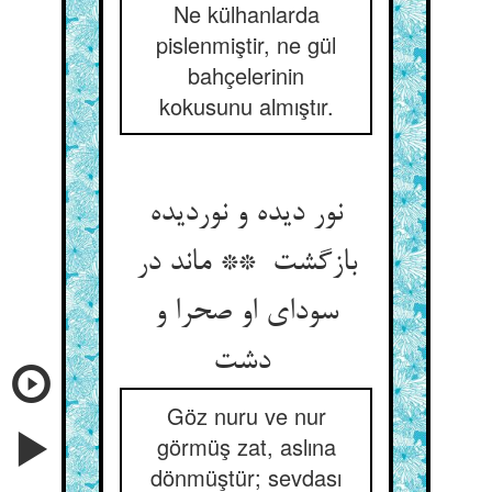
Ne külhanlarda
pislenmiştir, ne gül
bahçelerinin
kokusunu almıştır.
نور دیده و نوردیده
بازگشت ** ماند در
سودای او صحرا و
دشت
Göz nuru ve nur
görmüş zat, aslına
dönmüştür; sevdası