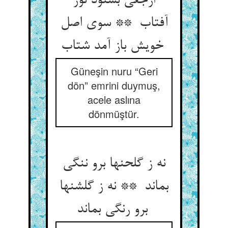
ارجعی بشنود نور
آفتاب ** سوی اصل
خویش باز آمد شتاب
Güneşin nuru “Geri
dön” emrini duymuş,
acele aslına
dönmüştür.
نه ز گلحنها برو ننگی
بماند ** نه ز گلشنها
برو رنگی بماند