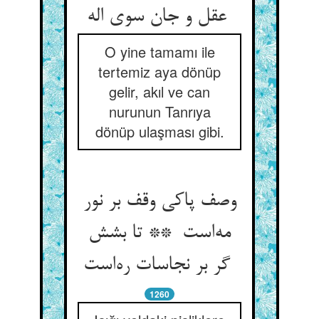
عقل و جان سوی اله
O yine tamamı ile
tertemiz aya dönüp
gelir, akıl ve can
nurunun Tanrıya
dönüp ulaşması gibi.
وصف پاکی وقف بر نور
مه‌است ** تا بشش
گر بر نجاسات ره‌است
1260