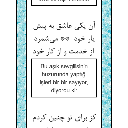
آن یکی عاشق به پیش
یار خود ** می‌شمرد
از خدمت و از کار خود
Bu aşık sevgilisinin
huzurunda yaptığı
işleri bir bir sayıyor,
diyordu ki:
کز برای تو چنین کردم