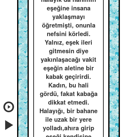
eşeğine insana
yaklaşmayı
öğretmişti, onunla
nefsini körledi.
Yalnız, eşek ileri
gitmesin diye
yakınlaşacağı vakit
eşeğin aletine bir
kabak geçirirdi.
Kadın, bu hali
gördü, fakat kabağa
dikkat etmedi.
Halayığı, bir bahane
ile uzak bir yere
yolladı,ahıra girip
eşeği kendisine