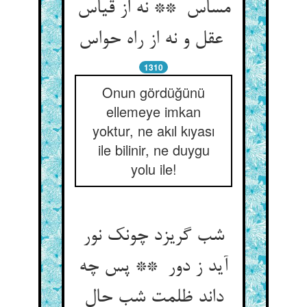
مساس ** نه از قیاس
عقل و نه از راه حواس
1310
Onun gördüğünü
ellemeye imkan
yoktur, ne akıl kıyası
ile bilinir, ne duygu
yolu ile!
شب گریزد چونک نور
آید ز دور ** پس چه
داند ظلمت شب حال