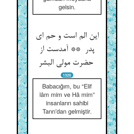
gelsin.
این الم است و حم ای
پدر ** آمدست از
حضرت مولی البشر
1320
Babacığım, bu “Elif
lâm mim ve Hâ mim”
insanların sahibi
Tanrı’dan gelmiştir.