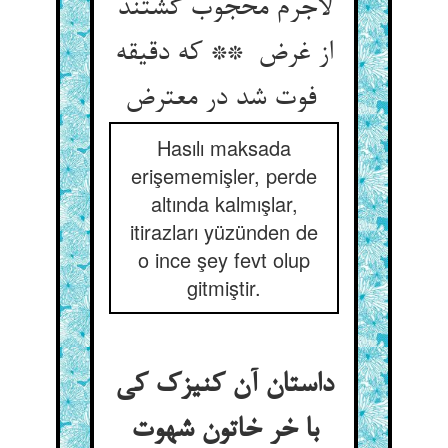
لاجرم محجوب گشتند
از غرض ** که دقیقه
فوت شد در معترض
Hasılı maksada
erişememişler, perde
altında kalmışlar,
itirazları yüzünden de
o ince şey fevt olup
gitmiştir.
داستان آن کنیزک کی
با خر خاتون شهوت