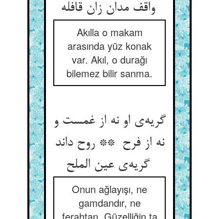
واقف مدان زان قافله
Akılla o makam
arasında yüz konak
var. Akıl, o durağı
bilemez bilir sanma.
گریه‌ی او نه از غمست و
نه از فرح ** روح داند
گریه‌ی عین الملح
Onun ağlayışı, ne
gamdandır, ne
ferahtan. Güzelliğin ta