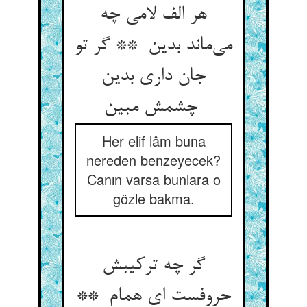
هر الف لامی چه
می‌ماند بدین ** گر تو
جان داری بدین
چشمش مبین
Her elif lâm buna
nereden benzeyecek?
Canın varsa bunlara o
gözle bakma.
گر چه ترکیبش
حروفست ای همام **