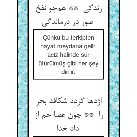
زندگی ** هم‌چو نفخ
صور در درماندگی
Çünkü bu terkipten
hayat meydana gelir,
aciz halinde sür
üfürülmüş gibi her şey
dirilir.
اژدها گردد شکافد بحر
را ** چون عصا حم از
داد خدا