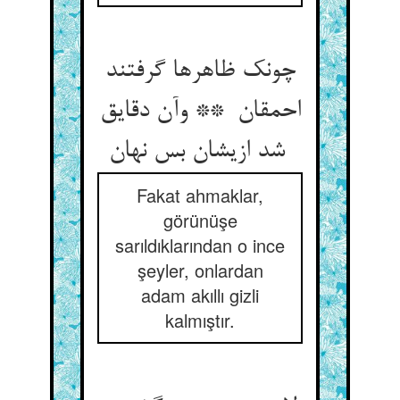
چونک ظاهرها گرفتند
احمقان ** وآن دقایق
شد ازیشان بس نهان
Fakat ahmaklar,
görünüşe
sarıldıklarından o ince
şeyler, onlardan
adam akıllı gizli
kalmıştır.