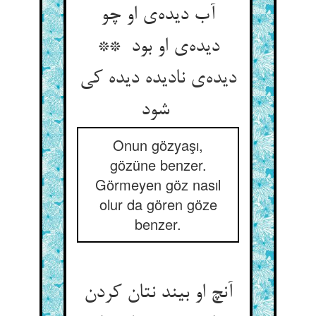
آب دیده‌ی او چو
دیده‌ی او بود **
دیده‌ی نادیده دیده کی
شود
Onun gözyaşı,
gözüne benzer.
Görmeyen göz nasıl
olur da gören göze
benzer.
آنچ او بیند نتان کردن