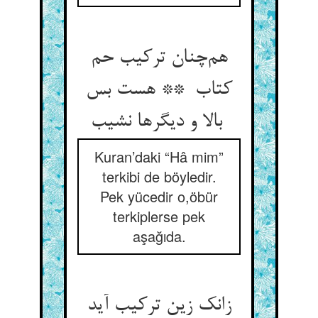
هم‌چنان ترکیب حم
کتاب ** هست بس
بالا و دیگرها نشیب
Kuran’daki “Hâ mim”
terkibi de böyledir.
Pek yücedir o,öbür
terkiplerse pek
aşağıda.
زانک زین ترکیب آید