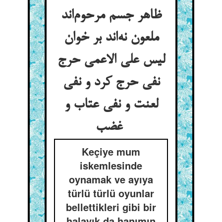
ظاهر جسم مرحوم‌اند
ملعون نه‌اند بر خوان
لیس علی الاعمی حرج
نفی حرج کرد و نفی
لعنت و نفی عتاب و
غضب
Keçiye mum
iskemlesinde
oynamak ve ayıya
türlü türlü oyunlar
bellettikleri gibi bir
halayık da hanımın