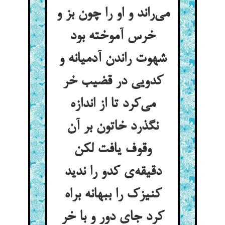
می‌راند و او را چون بز و
خرس آموخته بود
شهوت راندن آدمیانه و
کدویی در قضیب خر
می‌کرد تا از اندازه
نگذرد خاتون بر آن
وقوف یافت لکن
دقیقه‌ی کدو را ندید
کنیزک را ببهانه براه
کرد جای دور و با خر