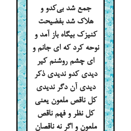
جمع شد بی‌کدو و
هلاک شد بفضیحت
کنیزک بیگاه باز آمد و
نوحه کرد که ای جانم و
ای چشم روشنم کیر
دیدی کدو ندیدی ذکر
دیدی آن دگر ندیدی
کل ناقص ملعون یعنی
کل نظر و فهم ناقص
ملعون و اگر نه ناقصان