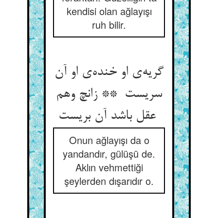
kendisi olan ağlayışı
ruh bilir.
گریه‌ی او خنده‌ی او آن
سریست ** زانچ وهم
عقل باشد آن بریست
Onun ağlayışı da o
yandandır, gülüşü de.
Aklın vehmettiği
şeylerden dışarıdır o.