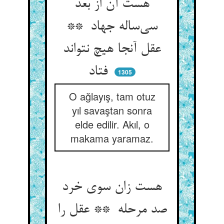
هست آن از بعد
سی‌ساله جهاد **
عقل آنجا هیچ نتواند
فتاد
1305
O ağlayış, tam otuz
yıl savaştan sonra
elde edilir. Akıl, o
makama yaramaz.
هست زان سوی خرد
صد مرحله ** عقل را