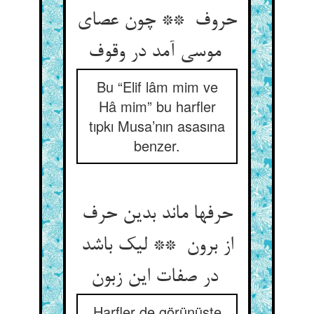
حروف ** چون عصای
موسی آمد در وقوف
Bu “Elif lâm mim ve
Hâ mim” bu harfler
tıpkı Musa’nın asasına
benzer.
حرفها ماند بدین حرف
از برون ** لیک باشد
در صفات این زبون
Harfler de görünüşte