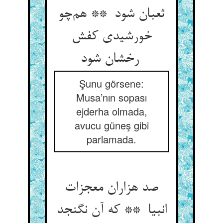
ثعبان شود ** هم‌چو
خورشیدی کفش
رخشان شود
Şunu görsene:
Musa’nın sopası
ejderha olmada,
avucu güneş gibi
parlamada.
صد هزاران معجزات
انبیا ** که آن نگنجد