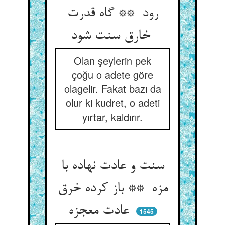
رود ** گاه قدرت
خارق سنت شود
Olan şeylerin pek
çoğu o adete göre
olagelir. Fakat bazı da
olur ki kudret, o adeti
yırtar, kaldırır.
سنت و عادت نهاده با
مزه ** باز کرده خرق
عادت معجزه
1545