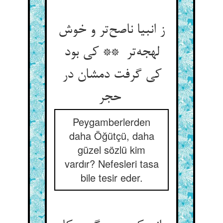
ز انبیا ناصح‌تر و خوش
لهجه‌تر ** کی بود
کی گرفت دمشان در
حجر
Peygamberlerden
daha Öğütçü, daha
güzel sözlü kim
vardır? Nefesleri tasa
bile tesir eder.