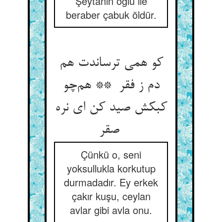
Şeytanın oğlu ile
beraber çabuk öldür.
کو همی ترساندت هم
دم ز فقر ** هم‌چو
کبکش صید کن ای نره
صقر
Çünkü o, seni
yoksullukla korkutup
durmadadır. Ey erkek
çakır kuşu, ceylan
avlar gibi avla onu.