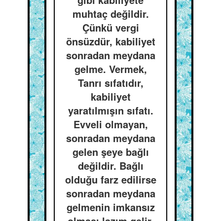
muhtaç değildir.
Çünkü vergi
önsüzdür, kabiliyet
sonradan meydana
gelme. Vermek,
Tanrı sıfatıdır,
kabiliyet
yaratılmışın sıfatı.
Evveli olmayan,
sonradan meydana
gelen şeye bağlı
değildir. Bağlı
olduğu farz edilirse
sonradan meydana
gelmenin imkansız
olması lazım gelir.