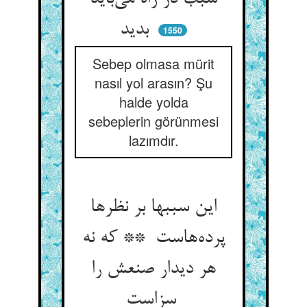
بدید
1550
Sebep olmasa mürit
nasıl yol arasın? Şu
halde yolda
sebeplerin görünmesi
lazımdır.
این سببها بر نظرها
پرده‌هاست ** که نه
هر دیدار صنعش را
سزاست