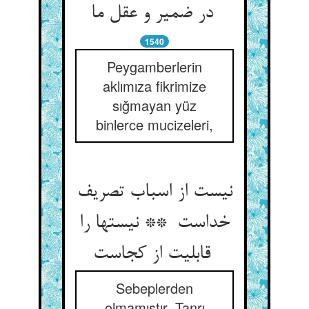
در ضمیر و عقل ما
1540
Peygamberlerin
aklımıza fikrimize
sığmayan yüz
binlerce mucizeleri,
نیست از اسباب تصریف
خداست ** نیستها را
قابلیت از کجاست
Sebeplerden
olmamıştır, Tanrı