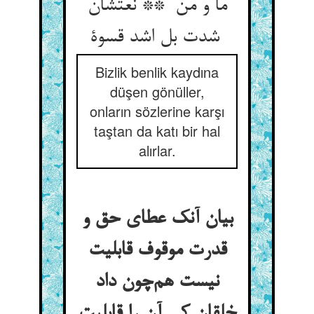
ما و من ** نعتشان
شدت بل اشد قسوة
Bizlik benlik kaydına
düşen gönüller,
onların sözlerine karşı
taştan da katı bir hal
alırlar.
بیان آنک عطای حق و
قدرت موقوف قابلیت
نیست هم‌چون داد