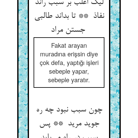
لیک اغلب بر سبب راند
نفاذ ** تا بداند طالبی
جستن مراد
Fakat arayan
muradına erişsin diye
çok defa, yaptığı işleri
sebeple yapar,
sebeple yaratır.
چون سبب نبود چه ره
جوید مرید ** پس
سبب در راه می‌باید