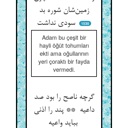
زمین‌شان شوره بد
سودی نداشت
1530
Adam bu çeşit bir
hayli öğüt tohumları
ekti ama oğullarının
yeri çoraktı bir fayda
vermedi.
گرچه ناصح را بود صد
داعیه ** پند را اذنی
بباید واعیه