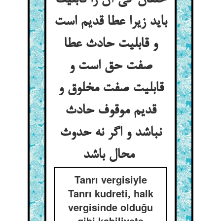
خلقان کی آن را قابلیت
باید زیرا عطا قدیم است
و قابلیت حادث عطا
صفت حق است و
قابلیت صفت مخلوق و
قدیم موقوف حادث
نباشد و اگر نه حدوث
محال باشد
Tanrı vergisiyle
Tanrı kudreti, halk
vergisinde olduğu
gibi kabiliyete