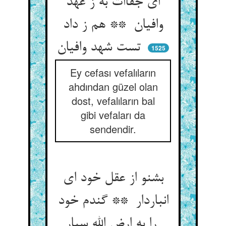
ای جفاات به ز عهد
وافیان ** هم ز داد
تست شهد وافیان
1525
Ey cefası vefalıların
ahdından güzel olan
dost, vefalıların bal
gibi vefaları da
sendendir.
بشنو از عقل خود ای
انباردار ** گندم خود
را به ارض الله سپار