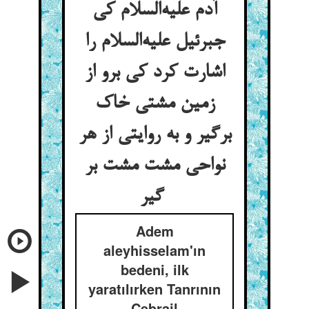
آدم علیه‌السلام کی
جبرئیل علیه‌السلام را
اشارت کرد کی برو از
زمین مشتی خاک
برگیر و به روایتی از هر
نواحی مشت مشت بر
گیر
Adem
aleyhisselam'ın
bedeni, ilk
yaratılırken Tanrının
Cebrail