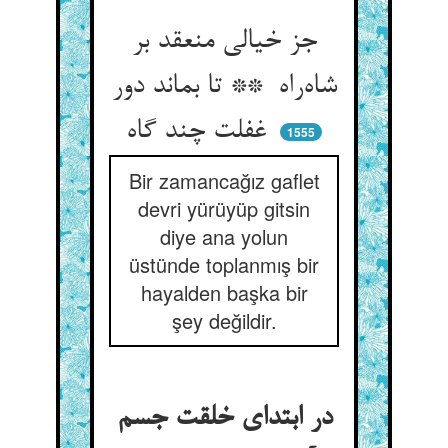
جز خیالی منعقد بر
شاه‌راه ** تا بماند دور
غفلت چند گاه
1555
Bir zamancağız gaflet
devri yürüyüp gitsin
diye ana yolun
üstünde toplanmış bir
hayalden başka bir
şey değildir.
در ابتدای خلقت جسم