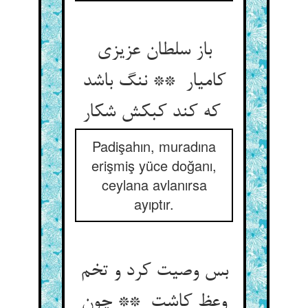
باز سلطان عزیزی
کامیار ** ننگ باشد
که کند کبکش شکار
Padişahın, muradına
erişmiş yüce doğanı,
ceylana avlanırsa
ayıptır.
بس وصیت کرد و تخم
وعظ کاشت ** چون