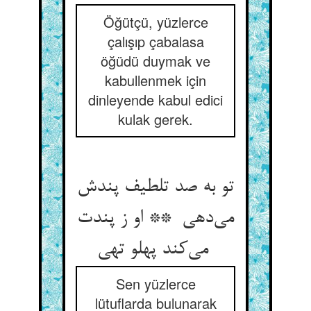
Öğütçü, yüzlerce
çalışıp çabalasa
öğüdü duymak ve
kabullenmek için
dinleyende kabul edici
kulak gerek.
تو به صد تلطیف پندش
می‌دهی ** او ز پندت
می‌کند پهلو تهی
Sen yüzlerce
lütuflarda bulunarak