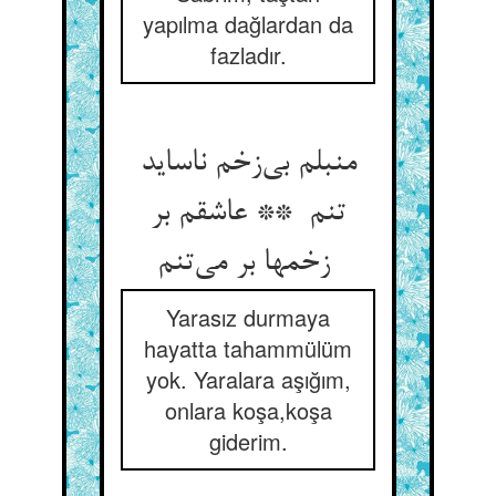
yapılma dağlardan da
fazladır.
منبلم بی‌زخم ناساید
تنم ** عاشقم بر
زخمها بر می‌تنم
Yarasız durmaya
hayatta tahammülüm
yok. Yaralara aşığım,
onlara koşa,koşa
giderim.