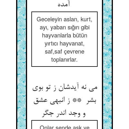
آمده
Geceleyin aslan, kurt,
ayı, yaban sığırı gibi
hayvanlarla bütün
yırtıcı hayvanat,
saf,saf çevrene
toplanırlar.
می نه آیدشان ز تو بوی
بشر ** ز انبهی عشق
و وجد اندر جگر
Onlar sende aşk ve