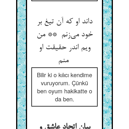
داند او که آن تیغ بر
خود می‌زنم ** من
ویم اندر حقیقت او
منم
Bilir ki o kılıcı kendime
vuruyorum. Çünkü
ben oyum hakikatte o
da ben.
بیان اتحاد عاشق و