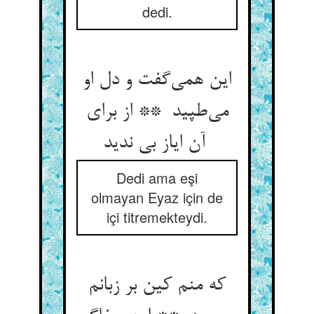
dedi.
این همی‌گفت و دل او
می‌طپید ** از برای
آن ایاز بی ندید
Dedi ama eşi
olmayan Eyaz için de
içi titremekteydi.
که منم کین بر زبانم