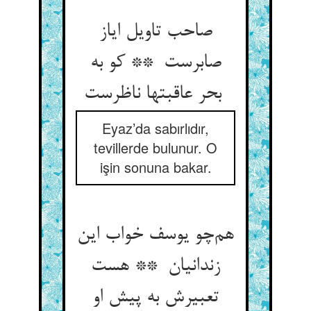
صاحب تاویل ایاز
صابرست ** کو به
بحر عاقبتها ناظرست
Eyaz’da sabırlıdır,
tevillerde bulunur. O
işin sonuna bakar.
هم‌چو یوسف خواب این
زندانیان ** هست
تعبیرش به پیش او