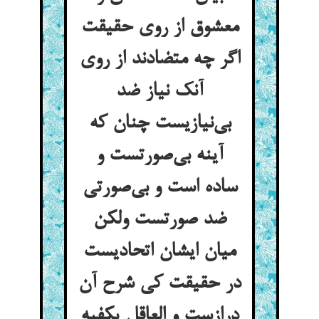
معشوق از روی حقیقت
اگر چه متضادند از روی
آنک نیاز ضد
بی‌نیازیست چنان که
آینه بی‌صورتست و
ساده است و بی‌صورتی
ضد صورتست ولکن
میان ایشان اتحادیست
در حقیقت کی شرح آن
درازست و العاقل یکفیه