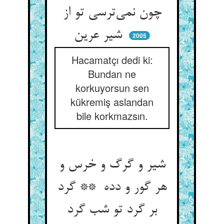
چون نمی‌ترسی تو از
شیر عرین
2005
Hacamatçı dedi ki:
Bundan ne
korkuyorsun sen
kükremiş aslandan
bile korkmazsın.
شیر و گرگ و خرس و
هر گور و دده ** گرد
بر گرد تو شب گرد