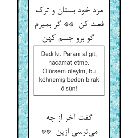
مزد خود بستان و ترک
فصد کن ** گر بمیرم
گو برو جسم کهن
Dedi ki: Paranı al git,
hacamat etme.
Ölürsem öleyim, bu
köhnemiş beden bırak
ölsün!
گفت آخر از چه
می‌ترسی ازین **