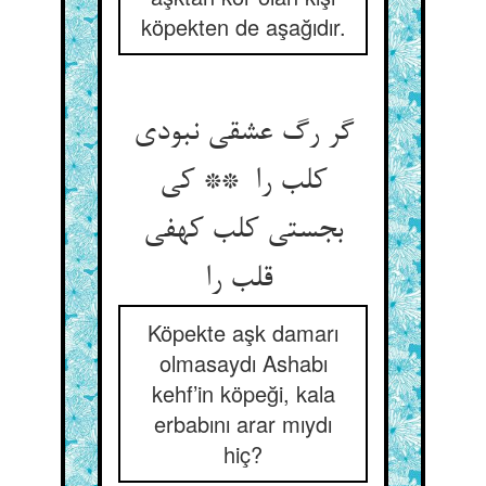
köpekten de aşağıdır.
گر رگ عشقی نبودی
کلب را ** کی
بجستی کلب کهفی
قلب را
Köpekte aşk damarı
olmasaydı Ashabı
kehf’in köpeği, kala
erbabını arar mıydı
hiç?