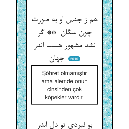
هم ز جنس او به صورت
چون سگان ** گر
نشد مشهور هست اندر
جهان
2010
Şöhret olmamıştır
ama alemde onun
cinsinden çok
köpekler vardır.
بو نبردی تو دل اندر