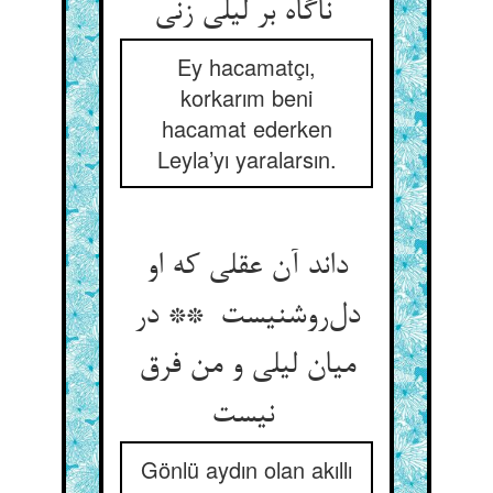
ناگاه بر لیلی زنی
Ey hacamatçı,
korkarım beni
hacamat ederken
Leyla’yı yaralarsın.
داند آن عقلی که او
دل‌روشنیست ** در
میان لیلی و من فرق
نیست
Gönlü aydın olan akıllı