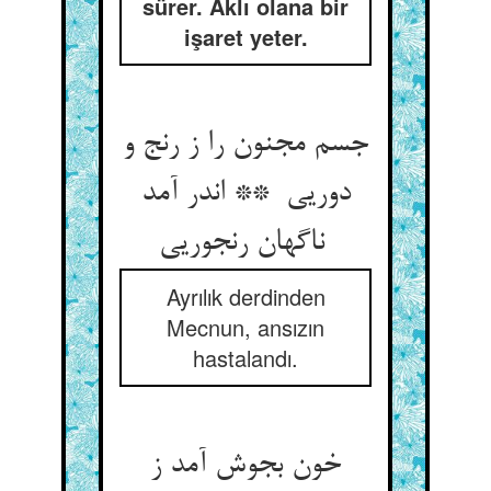
sürer. Aklı olana bir
işaret yeter.
جسم مجنون را ز رنج و
دوریی ** اندر آمد
ناگهان رنجوریی
Ayrılık derdinden
Mecnun, ansızın
hastalandı.
خون بجوش آمد ز