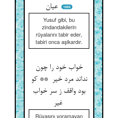
عیان
1995
Yusuf gibi, bu
zindandakilerin
rüyalarını tabir eder,
tabiri onca aşikardır.
خواب خود را چون
نداند مرد خیر ** کو
بود واقف ز سر خواب
غیر
Rüyasını yoramayan