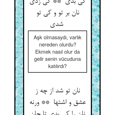
کی بدی ** کی زدی
نان بر تو و کی تو
شدی
Aşk olmasaydı, varlık
nereden olurdu?
Ekmek nasıl olur da
gelir senin vücuduna
katılırdı?
نان تو شد از چه ز
عشق و اشتها ** ورنه
نان را کی بدی تا جان