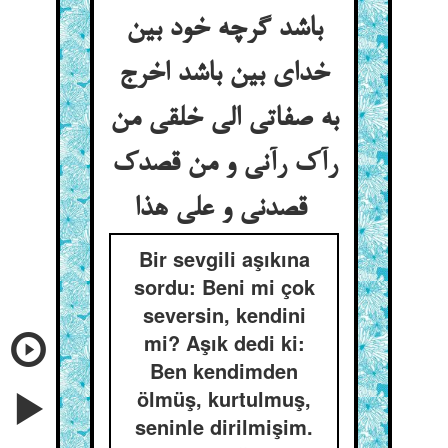
باشد گرچه خود بین
خدای بین باشد اخرج
به صفاتی الی خلقی من
رآک رآنی و من قصدک
قصدنی و علی هذا
Bir sevgili aşıkına
sordu: Beni mi çok
seversin, kendini
mi? Aşık dedi ki:
Ben kendimden
ölmüş, kurtulmuş,
seninle dirilmişim.