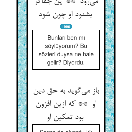
می‌رود ** این جفاگر
بشنود او چون شود
1990
Bunları ben mi
söylüyorum? Bu
sözleri duysa ne hale
gelir? Diyordu.
باز می‌گوید به حق دین
او ** که ازین افزون
بود تمکین او
Sonra da diyordu ki: