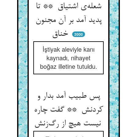
شعله‌ی اشتیاق ** تا
پدید آمد بر آن مجنون
خناق
2000
İştiyak aleviyle kanı
kaynadı, nihayet
boğaz illetine tutuldu.
پس طبیب آمد بدار و
کردنش ** گفت چاره
نیست هیچ از رگ‌زنش