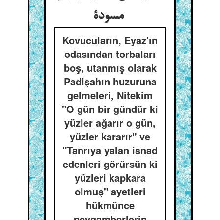
مسودة
Kovucuların, Eyaz'ın
odasından torbaları
boş, utanmış olarak
Padişahın huzuruna
gelmeleri, Nitekim
"O gün bir gündür ki
yüzler ağarır o gün,
yüzler kararır" ve
"Tanrıya yalan isnad
edenleri görürsün ki
yüzleri kapkara
olmuş" ayetleri
hükmünce
peygamberlerin