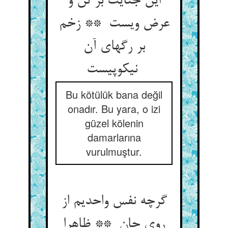
این جنایت بر تن و
عرض ویست ** زخم
بر رگهای آن
نیکوپیست
Bu kötülük bana değil
onadır. Bu yara, o izi
güzel kölenin
damarlarına
vurulmuştur.
گرچه نفس واحدیم از
روی جان ** ظاهرا