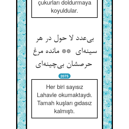
çukurları doldurmaya
koyuldular.
بی‌عدد لا حول در هر
سینه‌ای ** مانده مرغ
حرصشان بی‌چینه‌ای
2075
Her biri sayısız
Lahavle okumaktaydı.
Tamah kuşları gıdasız
kalmıştı.