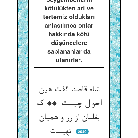
kötülükten ari ve
tertemiz oldukları
anlaşılınca onlar
hakkında kötü
düşüncelere
saplananlar da
utanırlar.
شاه قاصد گفت هین
احوال چیست ** که
بغلتان از زر و همیان
تهیست
2080