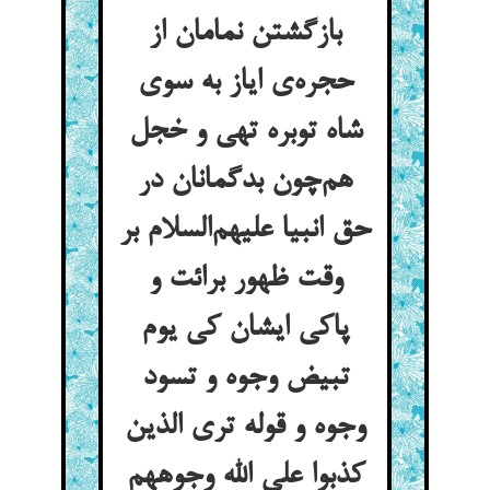
بازگشتن نمامان از
حجره‌ی ایاز به سوی
شاه توبره تهی و خجل
هم‌چون بدگمانان در
حق انبیا علیهم‌السلام بر
وقت ظهور برائت و
پاکی ایشان کی یوم
تبیض وجوه و تسود
وجوه و قوله تری الذین
کذبوا علی الله وجوههم