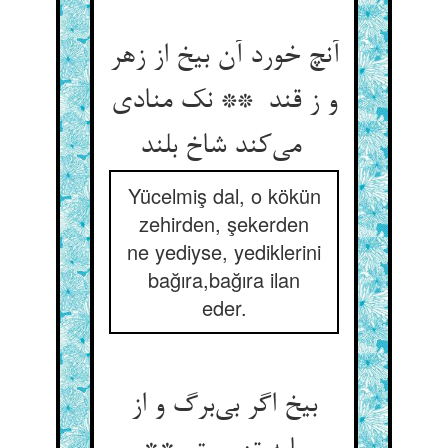
آنچ خورد آن بیخ از زهر
و ز قند ** نک منادی
می‌کند شاخ بلند
Yücelmiş dal, o kökün
zehirden, şekerden
ne yediyse, yediklerini
bağıra,bağıra ilan
eder.
بیخ اگر بی‌برگ و از