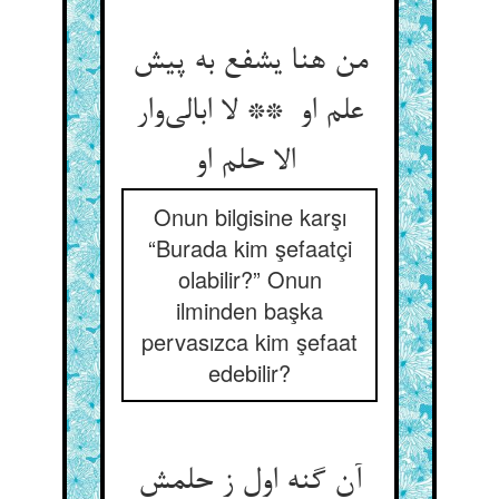
من هنا یشفع به پیش
علم او ** لا ابالی‌وار
الا حلم او
Onun bilgisine karşı
“Burada kim şefaatçi
olabilir?” Onun
ilminden başka
pervasızca kim şefaat
edebilir?
آن گنه اول ز حلمش