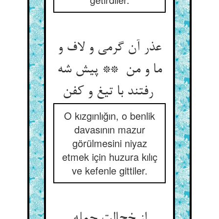
عذر آن گرمی و لاف و
ما و من ** پیش شه
رفتند با تیغ و کفن
O kızgınlığın, o benlik
davasının mazur
görülmesini niyaz
etmek için huzura kılıç
ve kefenle gittiler.
از خجالت جمله