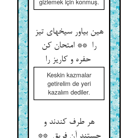
gizlemek için konmuş.
هین بیاور سیخهای تیز
را ** امتحان کن
حفره و کاریز را
Keskin kazmalar
getirelim de yeri
kazalım dediler.
هر طرف کندند و
جستند آن فریق **