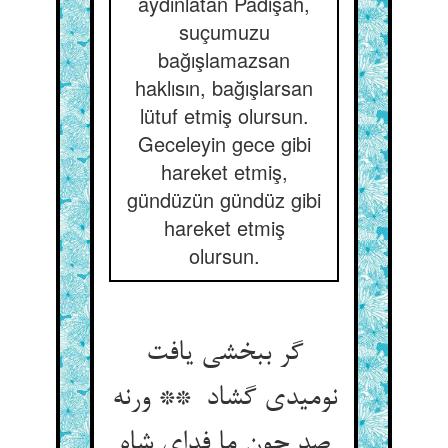
aydınlatan Padişah,
suçumuzu
bağışlamazsan
haklısın, bağışlarsan
lütuf etmiş olursun.
Geceleyin gece gibi
hareket etmiş,
gündüzün gündüz gibi
hareket etmiş
olursun.
گر ببخشی یافت
نومیدی گشاد ** ورنه
صد چون ما فدای شاه