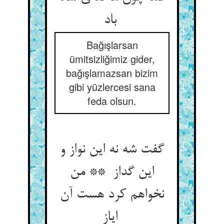
باد
Bağışlarsan
ümitsizliğimiz gider,
bağışlamazsan bizim
gibi yüzlercesi sana
feda olsun.
گفت شه نه این نواز و
این گداز ** من
نخواهم کرد هست آن
ایاز