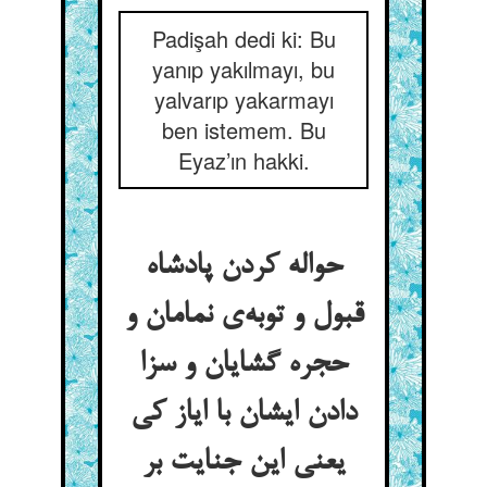
Padişah dedi ki: Bu
yanıp yakılmayı, bu
yalvarıp yakarmayı
ben istemem. Bu
Eyaz’ın hakki.
حواله کردن پادشاه
قبول و توبه‌ی نمامان و
حجره گشایان و سزا
دادن ایشان با ایاز کی
یعنی این جنایت بر