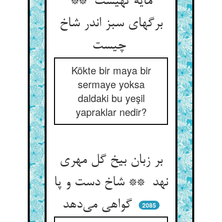
مایه تهیست **
برگهای سبز اندر شاخ
چیست
Kökte bir maya bir
sermaye yoksa
daldaki bu yeşil
yapraklar nedir?
بر زبان بیخ گل مهری
نهد ** شاخ دست و پا
گواهی می‌دهد
2085