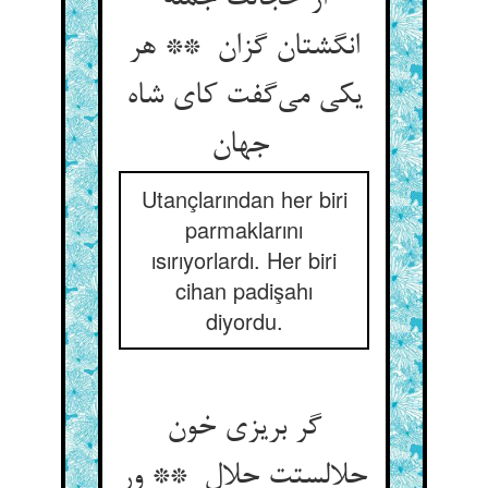
انگشتان گزان ** هر
یکی می‌گفت کای شاه
جهان
Utançlarından her biri
parmaklarını
ısırıyorlardı. Her biri
cihan padişahı
diyordu.
گر بریزی خون
حلالستت حلال ** ور