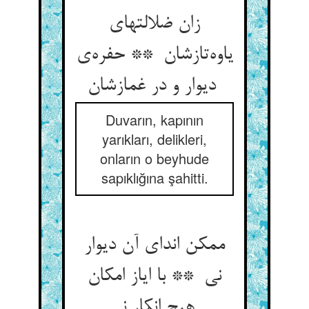
زان ضلالتهای
یاوه‌تازشان ** حفره‌ی
دیوار و در غمازشان
Duvarın, kapının
yarıkları, delikleri,
onların o beyhude
sapıklığına şahitti.
ممکن اندای آن دیوار
نی ** با ایاز امکان
هیچ انکار نی