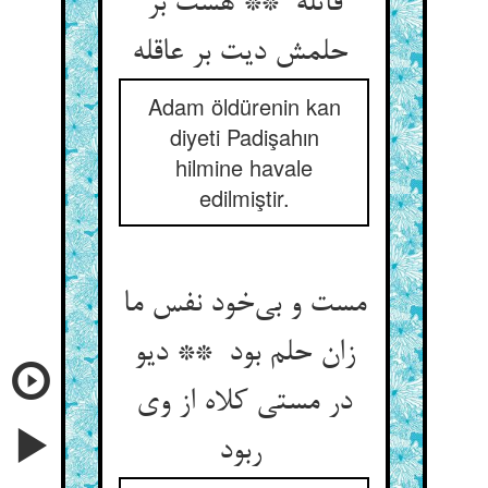
قاتله ** هست بر
حلمش دیت بر عاقله
Adam öldürenin kan
diyeti Padişahın
hilmine havale
edilmiştir.
مست و بی‌خود نفس ما
زان حلم بود ** دیو
در مستی کلاه از وی
ربود