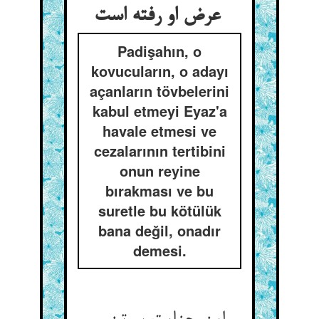
عرض او رفته است
Padişahın, o
kovucuların, o adayı
açanların tövbelerini
kabul etmeyi Eyaz'a
havale etmesi ve
cezalarının tertibini
onun reyine
bırakması ve bu
suretle bu kötülük
bana değil, onadır
demesi.