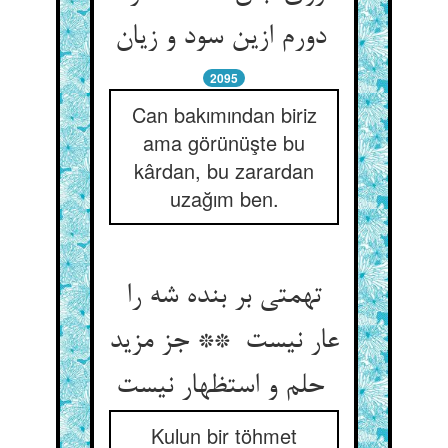
دورم ازین سود و زیان
2095
Can bakımından biriz
ama görünüşte bu
kârdan, bu zarardan
uzağım ben.
تهمتی بر بنده شه را
عار نیست ** جز مزید
حلم و استظهار نیست
Kulun bir töhmet