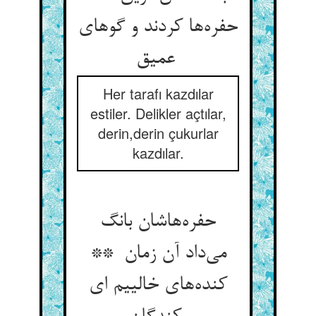
حفره‌ها کردند و گوهای
عمیق
Her tarafı kazdılar
estiler. Delikler açtılar,
derin,derin çukurlar
kazdılar.
حفره‌هاشان بانگ
می‌داد آن زمان **
کنده‌های خالییم ای