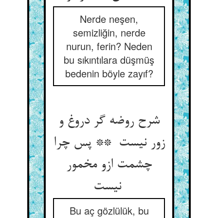
Nerde neşen,
semizliğin, nerde
nurun, ferin? Neden
bu sıkıntılara düşmüş
bedenin böyle zayıf?
شرح روضه گر دروغ و
زور نیست ** پس چرا
چشمت ازو مخمور
نیست
Bu aç gözlülük, bu