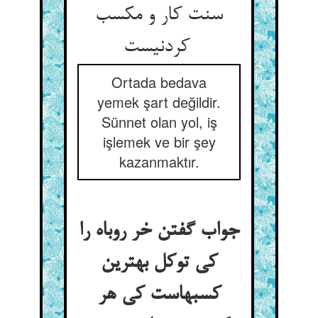
سنت کار و مکسب
کردنیست
Ortada bedava
yemek şart değildir.
Sünnet olan yol, iş
işlemek ve bir şey
kazanmaktır.
جواب گفتن خر روباه را
کی توکل بهترین
کسبهاست کی هر