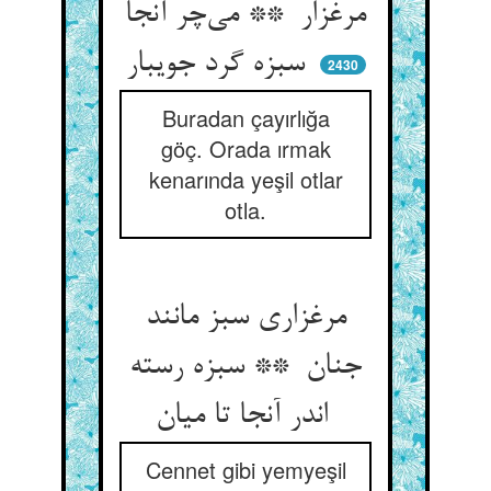
مرغزار ** می‌چر آنجا
سبزه گرد جویبار
2430
Buradan çayırlığa
göç. Orada ırmak
kenarında yeşil otlar
otla.
مرغزاری سبز مانند
جنان ** سبزه رسته
اندر آنجا تا میان
Cennet gibi yemyeşil