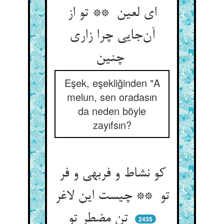
ای لعین ** تو از
آن‌جایی چرا زاری
چنین
Eşek, eşekliğinden "A
melun, sen oradasın
da neden böyle
zayıfsın?
کو نشاط و فربهی و فر
تو ** چیست این لاغر
تن مضطر تو
2435