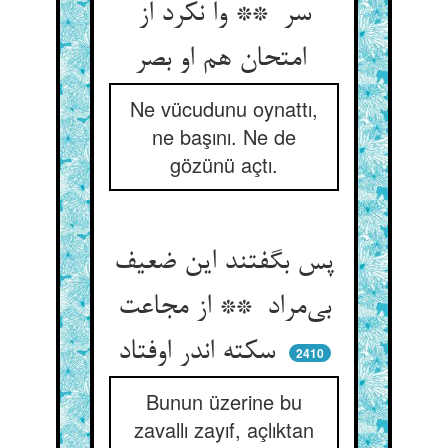
سر ** وا نکرد از
امتحان هم او بصر
Ne vücudunu oynattı,
ne başını. Ne de
gözünü açtı.
پس بگفتند این ضعیف
بی‌مراد ** از مجاعت
سکته اندر اوفتاد
2410
Bunun üzerine bu
zavallı zayıf, açlıktan