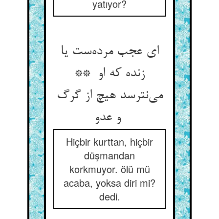
yatıyor?
ای عجب مرده‌ست یا
زنده که او **
می‌نترسد هیچ از گرگ
و عدو
Hiçbir kurttan, hiçbir
düşmandan
korkmuyor. ölü mü
acaba, yoksa diri mi?
dedi.