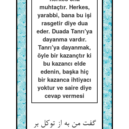
muhtaçtır. Herkes,
yarabbi, bana bu işi
rasgetir diye dua
eder. Duada Tanrı'ya
dayanma vardır.
Tanrı'ya dayanmak,
öyle bir kazançtır ki
bu kazancı elde
edenin, başka hiç
bir kazanca ihtiyacı
yoktur ve saire diye
cevap vermesi
گفت من به از توکل بر