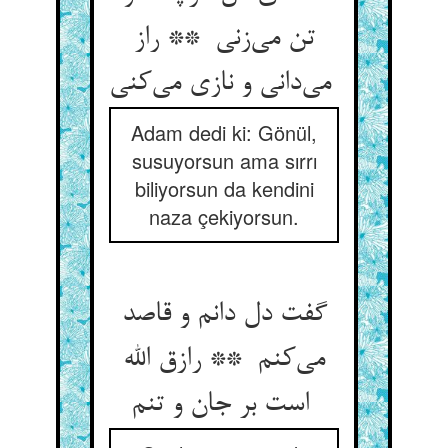
تن می‌زنی ** راز
می‌دانی و نازی می‌کنی
Adam dedi ki: Gönül,
susuyorsun ama sırrı
biliyorsun da kendini
naza çekiyorsun.
گفت دل دانم و قاصد
می‌کنم ** رازق الله
است بر جان و تنم