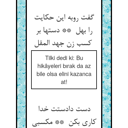
گفت روبه این حکایت
را بهل ** دستها بر
کسب زن جهد المقل
Tilki dedi ki: Bu
hikâyeleri bırak da az
bile olsa elini kazanca
at!
دست دادستت خدا
کاری بکن ** مکسبی