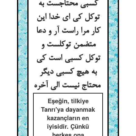
کسبی محتاجست به
توکل کی ای خدا این
کار مرا راست آر و دعا
متضمن توکلست و
توکل کسبی است کی
به هیچ کسبی دیگر
محتاج نیست الی آخره
Eşeğin, tilkiye
Tanrı'ya dayanmak
kazançların en
iyisidir. Çünkü
herkes ona