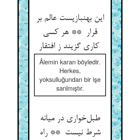
این بهنبازیست عالم بر
قرار ** هر کسی
کاری گزیند ز افتقار
Âlemin kararı böyledir.
Herkes,
yoksulluğundan bir işe
sarılmıştır.
طبل‌خواری در میانه
شرط نیست ** راه