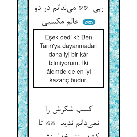
ربی ** می‌ندانم در دو
عالم مکسبی
2425
Eşek dedi ki: Ben
Tanrı'ya dayanmadan
daha iyi bir kâr
bilmiyorum. İki
âlemde de en iyi
kazanç budur.
کسب شکرش را
نمی‌دانم ندید ** تا