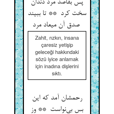
پس بقاصد مرد دندان
سخت کرد ** تا ببیند
صدق آن میعاد مرد
Zahit, rızkın, insana
çaresiz yetişip
geleceği hakkındaki
sözü iyice anlamak
için inadına dişlerini
sıktı.
رحمشان آمد که این
بس بی‌نواست ** وز