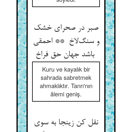
صبر در صحرای خشک
و سنگ‌لاخ ** احمقی
باشد جهان حق فراخ
Kuru ve kayalık bir
sahrada sabretmek
ahmaklıktır. Tanrı'nın
âlemi geniş.
نقل کن زینجا به سوی