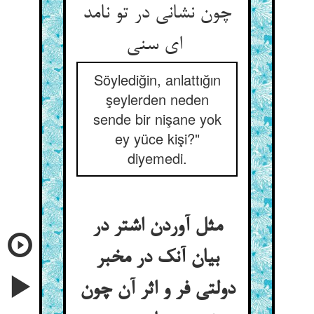
چون نشانی در تو نامد
ای سنی
Söylediğin, anlattığın
şeylerden neden
sende bir nişane yok
ey yüce kişi?"
diyemedi.
مثل آوردن اشتر در
بیان آنک در مخبر
دولتی فر و اثر آن چون