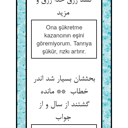
کشد رزق خدا رزق و
مزید
Ona şükretme
kazancının eşini
göremiyorum. Tanrıya
şükür, rızkı artırır.
بحثشان بسیار شد اندر
خطاب ** مانده
گشتند از سال و از
جواب