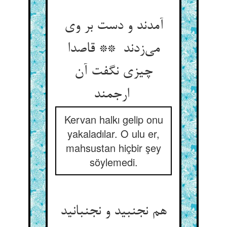
آمدند و دست بر وی
می‌زدند ** قاصدا
چیزی نگفت آن
ارجمند
Kervan halkı gelip onu
yakaladılar. O ulu er,
mahsustan hiçbir şey
söylemedi.
هم نجنبید و نجنبانید