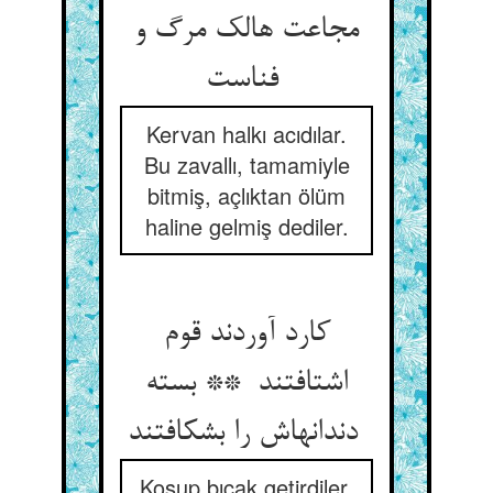
مجاعت هالک مرگ و
فناست
Kervan halkı acıdılar.
Bu zavallı, tamamiyle
bitmiş, açlıktan ölüm
haline gelmiş dediler.
کارد آوردند قوم
اشتافتند ** بسته
دندانهاش را بشکافتند
Koşup bıçak getirdiler,