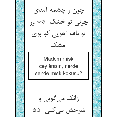
چون ز چشمه آمدی
چونی تو خشک ** ور
تو ناف آهویی کو بوی
مشک
Madem misk
ceylânısın, nerde
sende misk kokusu?
زانک می‌گویی و
شرحش می‌کنی **