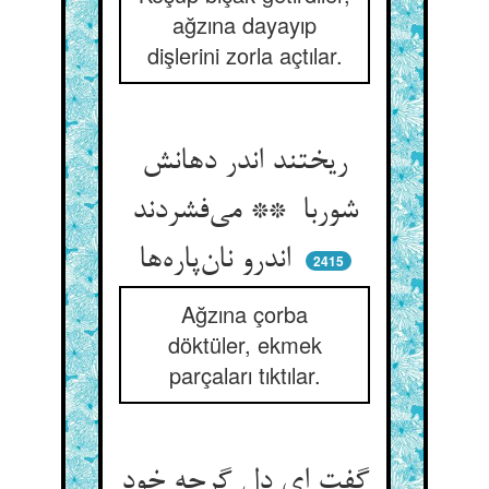
ağzına dayayıp
dişlerini zorla açtılar.
ریختند اندر دهانش
شوربا ** می‌فشردند
اندرو نان‌پاره‌ها
2415
Ağzına çorba
döktüler, ekmek
parçaları tıktılar.
گفت ای دل گرچه خود