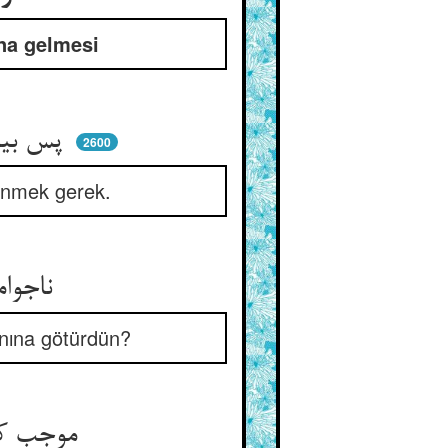
ına gelmesi
پس بیامد زود روبه سوی خر ** گفت خر از چون تو یاری الحذر
2600
kinmek gerek.
ناجوامردا چه کردم من ترا ** که به پیش اژدها بردی مرا
nına götürdün?
موجب کین تو با جانم چه بود ** غیر خبث جوهر تو ای عنود