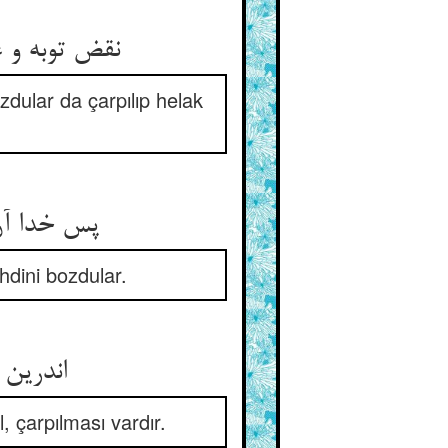
نقض توبه و عهد آن اصحاب سبت ** موجب مسخ آمد و اهلاک و مقت
dular da çarpılıp helak
پس خدا آن قوم را بوزینه کرد ** چونک عهد حق شکستند از نبرد
hdini bozdular.
اندرین امت نبد مسخ بدن ** لیک مسخ دل بود ای بوالفطن
, çarpılması vardır.