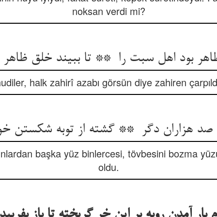
noksan verdi mi?
udiler, halk zahirî azabı görsün diye zahiren çarpıldı
unlardan başka yüz binlercesi, tövbesini bozma y
oldu.