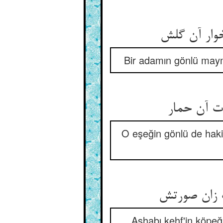
Bir adamın gönlü may
O eşeğin gönlü de haki
Ashabı kehf'in köpeği