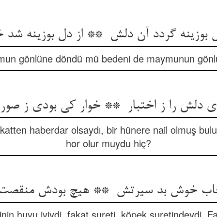
mun gönlüne döndü mü bedeni de maymunun gönlü
katten haberdar olsaydı, bir hünere nail olmuş bul
hor olur muydu hiç?
nin huyu iyiydi, fakat sureti, köpek suretindeydi. Fa