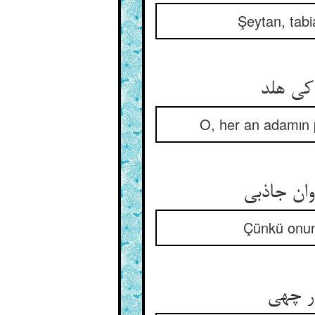
Şeytan, tabi
O, her an adamın pe
Çünkü onun