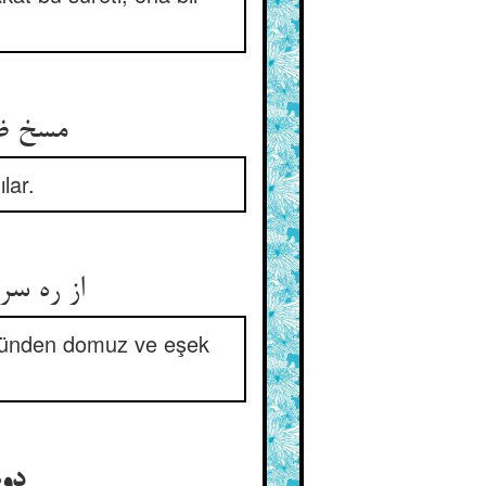
مسخ ظاهر بود اهل سبت را ** تا ببیند خلق ظاهر کبت را
lar.
از ره سر صد هزاران دگر ** گشته از توبه شکستن خوک و خر
üzünden domuz ve eşek
دوم بار آمدن روبه بر این خر گریخته تا باز بفریبدش