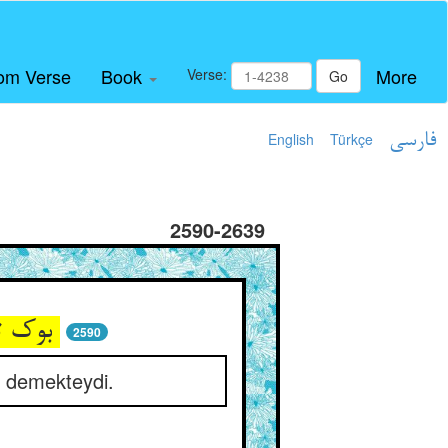
om Verse
Book
More
Verse:
Go
English
Türkçe
فارسی
2590-2639
بوک توبه بشکند آن سست‌خو ** در رسد شومی اشکستن درو
2590
r demekteydi.