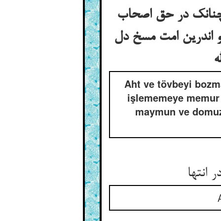
چنانک در حق اصحاب
و اندرین امت مسخ دل
Aht ve tövbeyi bozma
işlememeye memur ol
maymun ve domuz h