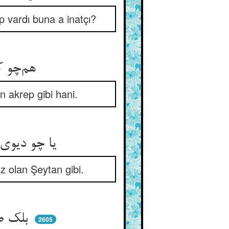
 vardı buna a inatçı?
هم‌چو کزدم کو گزد پای فتی ** نارسیده از وی او را زحمتی
 akrep gibi hani.
یا چو دیوی کو عدوی جان ماست ** نارسیده زحمتش از ما و کاست
z olan Şeytan gibi.
بلک طبعا خصم جان آدمیست ** از هلاک آدمی در خرمیست
2605