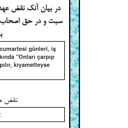
در بیان آنک نقض عه
سبت و در حق اصحاب ما
باشد و به قیامت تن را صورت دل دهند نعوذ بالله
cumartesi günleri, iş
kında "Onları çarpıp
ılır, kıyametteyse
نقض میثاق و شکست توبه‌ها ** موجب لعنت شود در انتها
.