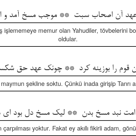
ş işlememeye memur olan Yahudiler, tövbelerini boz
oldular.
 maymun şekline soktu. Çünkü inada girişip Tanrı a
rpılması yoktur. Fakat ey akıllı fikirli adam, gönül