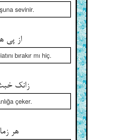
şuna sevinir.
از پی هر آدمی او نسکلد ** خو و طبع زشت خود او کی هلد
tını bırakır mı hiç.
زانک خبث ذات او بی‌موجبی ** هست سوی ظلم و عدوان جاذبی
lığa çeker.
هر زمان خواند ترا تا خرگهی ** که در اندازد ترا اندر چهی