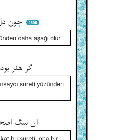
چون دل بوزینه گردد آن دلش ** از دل بوزینه شد خوار آن گلش
2595
nden daha aşağı olur.
گر هنر بودی دلش را ز اختبار ** خوار کی بودی ز صورت آن حمار
unsaydı sureti yüzünden
آن سگ اصحاب خوش بد سیرتش ** هیچ بودش منقصت زان صورتش
kat bu sureti, ona bir