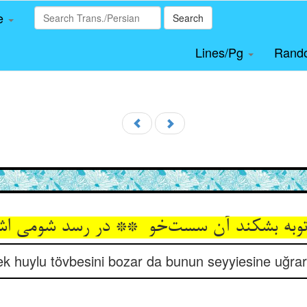
le
Search
Lines/Pg
Rand
ek huylu tövbesini bozar da bunun seyyiesine uğra