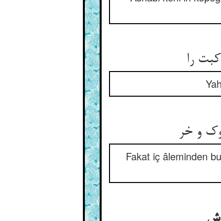
Yah
Fakat iç âleminden b