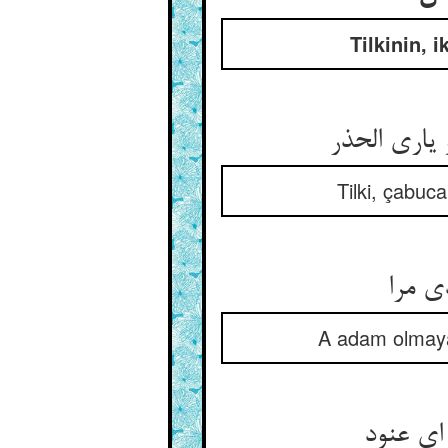
Tilkinin, 
Tilki, çabuc
A adam olmaya