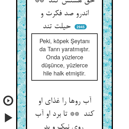
حق هستش کند **
اندرو صد فکرت و
حیلت تند
2945
Peki, köpek Şeytanı
da Tanrı yaratmıştır.
Onda yüzlerce
düşünce, yüzlerce
hile halk etmiştir.
آب روها را غذای او
کند ** تا برد او آب
روی نیک و بد