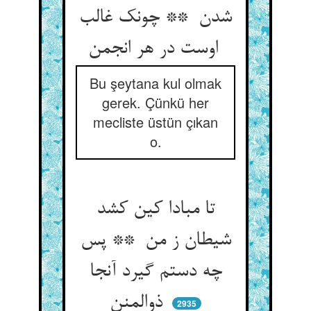
شدن ** چونک غالب
اوست در هر انجمن
Bu şeytana kul olmak
gerek. Çünkü her
mecliste üstün çıkan
o.
تا مبادا کین کشد
شیطان ز من ** پس
چه دستم گیرد آنجا
ذوالمنن
2935