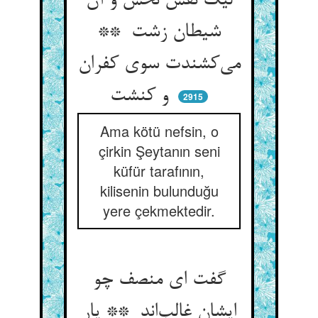
لیک نفس نحس و آن
شیطان زشت **
می‌کشندت سوی کفران
و کنشت
2915
Ama kötü nefsin, o
çirkin Şeytanın seni
küfür tarafının,
kilisenin bulunduğu
yere çekmektedir.
گفت ای منصف چو
ایشان غالب‌اند ** یار