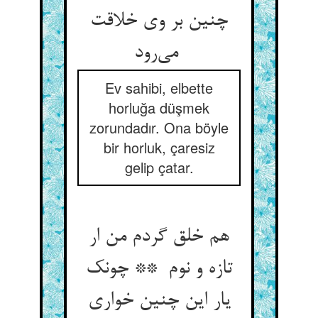
چنین بر وی خلاقت
می‌رود
Ev sahibi, elbette
horluğa düşmek
zorundadır. Ona böyle
bir horluk, çaresiz
gelip çatar.
هم خلق گردم من ار
تازه و نوم ** چونک
یار این چنین خواری