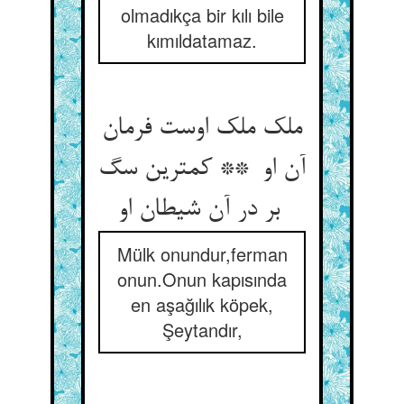
olmadıkça bir kılı bile
kımıldatamaz.
ملک ملک اوست فرمان
آن او ** کمترین سگ
بر در آن شیطان او
Mülk onundur,ferman
onun.Onun kapısında
en aşağılık köpek,
Şeytandır,