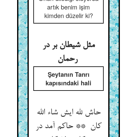
artık benim işim
kimden düzelir ki?
مثل شیطان بر در
رحمان
Şeytanın Tanrı
kapısındaki hali
حاش لله ایش شاء الله
کان ** حاکم آمد در