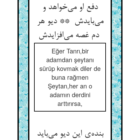
دفع او می‌خواهد و
می‌بایدش ** دیو هر
دم غصه می‌افزایدش
Eğer Tanrı,bir
adamdan şeytanı
sürüp kovmak diler de
buna rağmen
Şeytan,her an o
adamın derdini
arttırırsa,
بنده‌ی این دیو می‌باید