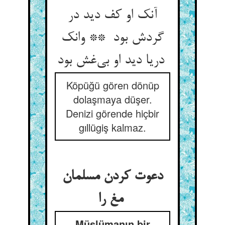
آنک او کف دید در
گردش بود ** وانک
دریا دید او بی‌غش بود
Köpüğü gören dönüp
dolaşmaya düşer.
Denizi görende hiçbir
gıllügiş kalmaz.
دعوت کردن مسلمان
مغ را
Müslümanın bir