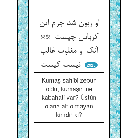
او زبون شد جرم این
کرباس چیست **
آنک او مغلوب غالب
نیست کیست
2925
Kumaş sahibi zebun
oldu, kumaşın ne
kabahati var? Üstün
olana alt olmayan
kimdir ki?