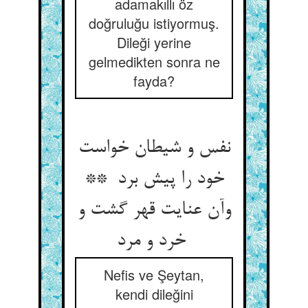
adamakıllı öz
doğruluğu istiyormuş.
Dileği yerine
gelmedikten sonra ne
fayda?
نفس و شیطان خواست
خود را پیش برد **
وآن عنایت قهر گشت و
خرد و مرد
Nefis ve Şeytan,
kendi dileğini