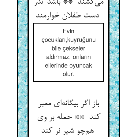
می‌کشند ** باشد اندر
دست طفلان خوارمند
Evin
çocukları,kuyruğunu
bile çekseler
aldırmaz, onların
ellerinde oyuncak
olur.
باز اگر بیگانه‌ای معبر
کند ** حمله بر وی
هم‌چو شیر نر کند