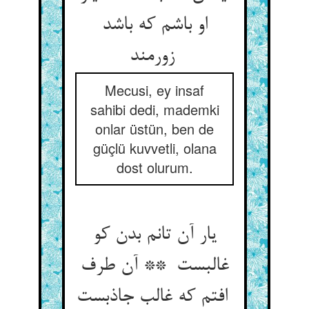
او باشم که باشد
زورمند
Mecusi, ey insaf
sahibi dedi, mademki
onlar üstün, ben de
güçlü kuvvetli, olana
dost olurum.
یار آن تانم بدن کو
غالبست ** آن طرف
افتم که غالب جاذبست