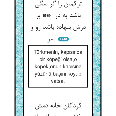
ترکمان را گر سگی
باشد به در ** بر
درش بنهاده باشد رو و
سر
2940
Türkmenin, kapısında
bir köpeği olsa,o
köpek,onun kapısına
yüzünü,başını koyup
yatsa,
کودکان خانه دمش