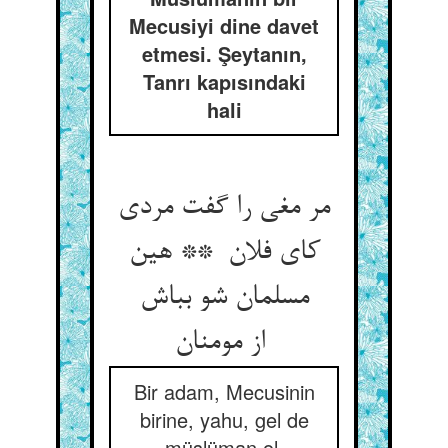
Mecusiyi dine davet
etmesi. Şeytanın,
Tanrı kapısındaki
hali
مر مغی را گفت مردی
کای فلان ** هین
مسلمان شو بباش
از مومنان
Bir adam, Mecusinin
birine, yahu, gel de
müslüman ol,