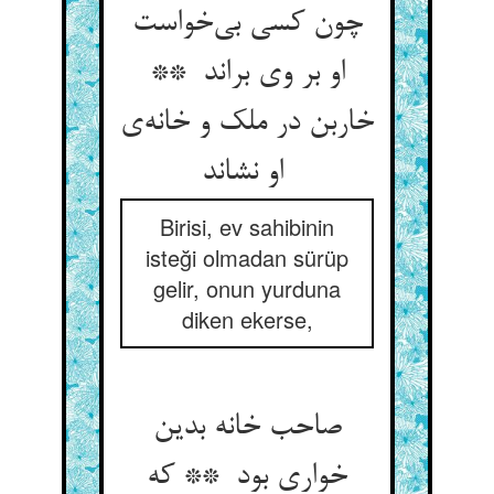
چون کسی بی‌خواست
او بر وی براند **
خاربن در ملک و خانه‌ی
او نشاند
Birisi, ev sahibinin
isteği olmadan sürüp
gelir, onun yurduna
diken ekerse,
صاحب خانه بدین
خواری بود ** که