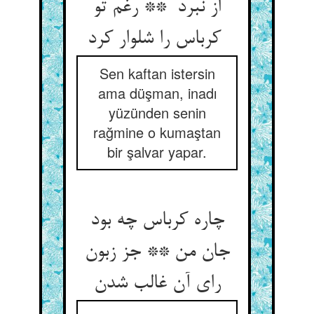
از نبرد ** رغم تو
کرباس را شلوار کرد
Sen kaftan istersin
ama düşman, inadı
yüzünden senin
rağmine o kumaştan
bir şalvar yapar.
چاره کرباس چه بود
جان من ** جز زبون
رای آن غالب شدن