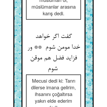
müslümanlar arasına
karış dedi.
گفت اگر خواهد
خدا مومن شوم ** ور
فزاید فضل هم موقن
شوم
Mecusi dedi ki: Tanrı
dilerse imana gelirim,
ihsanını çoğaltırsa
yakın elde ederim