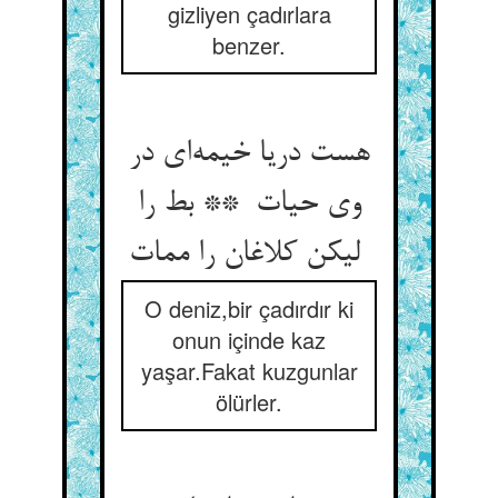
gizliyen çadırlara
benzer.
هست دریا خیمه‌ای در
وی حیات ** بط را
لیکن کلاغان را ممات
O deniz,bir çadırdır ki
onun içinde kaz
yaşar.Fakat kuzgunlar
ölürler.