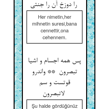
را دوزخ آن را جنتی
Her nimetin,her
mihnetin suresi,bana
cennettir,ona
cehennem.
پس همه اجسام و اشیا
تبصرون ** واندرو
قوتست و سم
لاتبصرون
Şu halde gördüğünüz