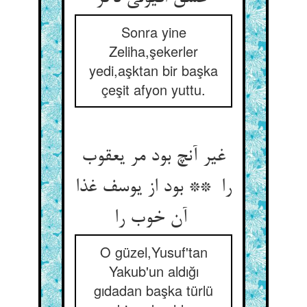
Sonra yine
Zeliha,şekerler
yedi,aşktan bir başka
çeşit afyon yuttu.
غیر آنچ بود مر یعقوب
را ** بود از یوسف غذا
آن خوب را
O güzel,Yusuf'tan
Yakub'un aldığı
gıdadan başka türlü