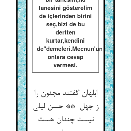
tanesini gösterelim
de içlerinden birini
seç,bizi de bu
dertten
kurtar,kendini
de"demeleri.Mecnun'un
onlara cevap
vermesi.
ابلهان گفتند مجنون را
ز جهل ** حسن لیلی
نیست چندان هست