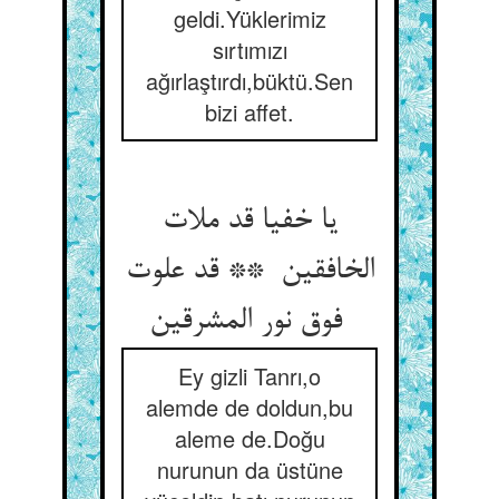
geldi.Yüklerimiz
sırtımızı
ağırlaştırdı,büktü.Sen
bizi affet.
یا خفیا قد ملات
الخافقین ** قد علوت
فوق نور المشرقین
Ey gizli Tanrı,o
alemde de doldun,bu
aleme de.Doğu
nurunun da üstüne