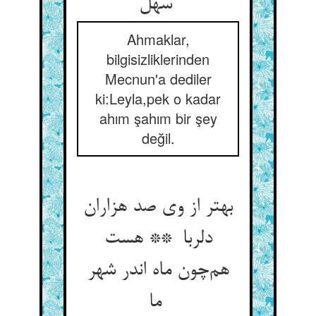
سهل
Ahmaklar,
bilgisizliklerinden
Mecnun'a dediler
ki:Leyla,pek o kadar
ahım şahım bir şey
değil.
بهتر از وی صد هزاران
دلربا ** هست
هم‌چون ماه اندر شهر
ما