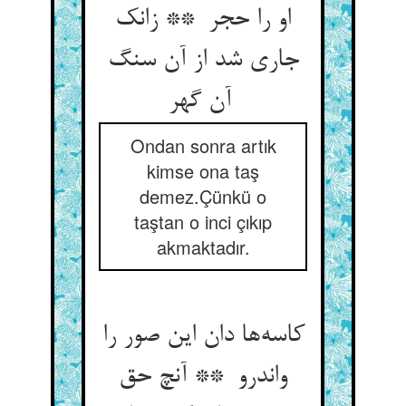
او را حجر ** زانک
جاری شد از آن سنگ
آن گهر
Ondan sonra artık
kimse ona taş
demez.Çünkü o
taştan o inci çıkıp
akmaktadır.
کاسه‌ها دان این صور را
واندرو ** آنچ حق