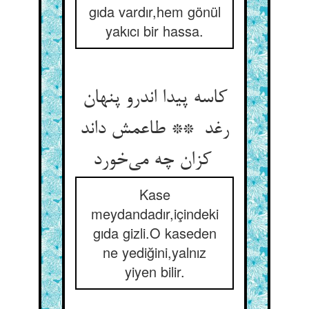
gıda vardır,hem gönül
yakıcı bir hassa.
کاسه پیدا اندرو پنهان
رغد ** طاعمش داند
کزان چه می‌خورد
Kase
meydandadır,içindeki
gıda gizli.O kaseden
ne yediğini,yalnız
yiyen bilir.