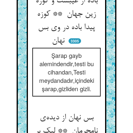
باده از غیبست و کوزه
زین جهان ** کوزه
پیدا باده در وی بس
نهان
3305
Şarap gayb
alemindendir,testi bu
cihandan,Testi
meydandadır,içindeki
şarap,gizliden gizli.
بس نهان از دیده‌ی
نامحرمان ** لیک بر