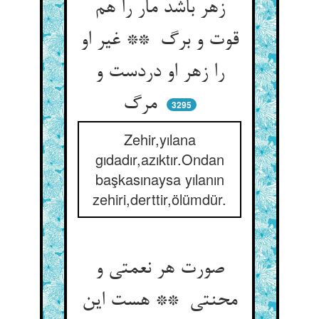
زهر باشد مار را هم
قوت و برگ ** غیر او
را زهر او دردست و
مرگ
3295
Zehir,yılana
gıdadır,azıktır.Ondan
başkasınaysa yılanın
zehiri,derttir,ölümdür.
صورت هر نعمتی و
محنتی ** هست این