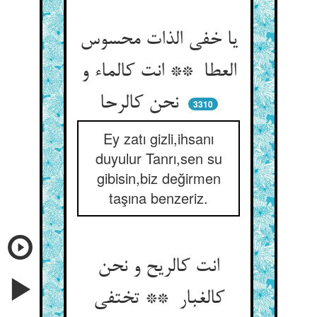
یا خفی الذات محسوس
العطا ** انت کالماء و
نحن کالرحا
3310
Ey zatı gizli,ihsanı
duyulur Tanrı,sen su
gibisin,biz değirmen
taşına benzeriz.
انت کالریح و نحن
کالغبار ** تختفی