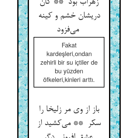
زهراب بود ** کان
دریشان خشم و کینه
می‌فزود
Fakat
kardeşleri,ondan
zehirli bir su içtiler de
bu yüzden
öfkeleri,kinleri arttı.
باز از وی مر زلیخا را
سکر ** می‌کشید از
عشق افیونی دگر