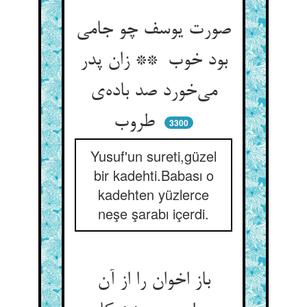
صورت یوسف چو جامی
بود خوب ** زان پدر
می‌خورد صد باده‌ی
طروب
3300
Yusuf'un sureti,güzel
bir kadehti.Babası o
kadehten yüzlerce
neşe şarabı içerdi.
باز اخوان را از آن