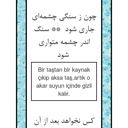
چون ز سنگی چشمه‌ای
جاری شود ** سنگ
اندر چشمه متواری
شود
Bir taştan bir kaynak
çıkıp aksa taş,artık o
akar suyun içinde gizli
kalır.
کس نخواهد بعد از آن