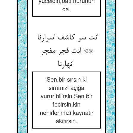
yüceldin,batı nurunun
da.
انت سر کاشف اسرارنا
** انت فجر مفجر
انهارنا
Sen,bir sırsın ki
sırrımızı açığa
vurur,bilirsin.Sen bir
fecirsin,kin
nehirlerimizi kaynatır
akıtırsın.