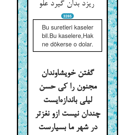
ریزد بدان گیرد علو
3285
Bu suretleri kaseler
bil.Bu kaselere,Hak
ne dökerse o dolar.
گفتن خویشاوندان
مجنون را کی حسن
لیلی باندازه‌ایست
چندان نیست ازو نغزتر
در شهر ما بسیارست