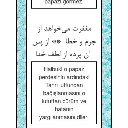
papazı görmez.
مغفرت می‌خواهد از
جرم و خطا ** از پس
آن پرده از لطف خدا
Halbuki o,papaz
perdesinin ardındaki
Tanrı lutfundan
bağışlanmasını,o
lutuftan cürüm ve
hatanın
yargılanmasını,diler.