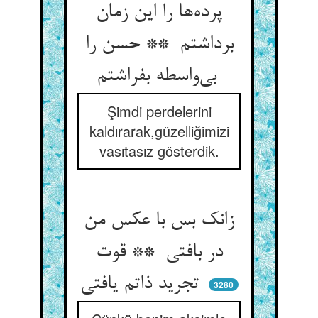
پرده‌ها را این زمان
برداشتم ** حسن را
بی‌واسطه بفراشتم
Şimdi perdelerini
kaldırarak,güzelliğimizi
vasıtasız gösterdik.
زانک بس با عکس من
در بافتی ** قوت
تجرید ذاتم یافتی
3280