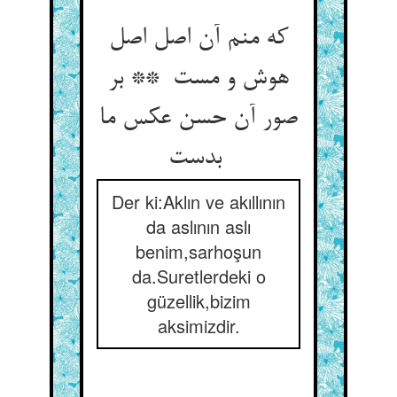
که منم آن اصل اصل
هوش و مست ** بر
صور آن حسن عکس ما
بدست
Der ki:Aklın ve akıllının
da aslının aslı
benim,sarhoşun
da.Suretlerdeki o
güzellik,bizim
aksimizdir.