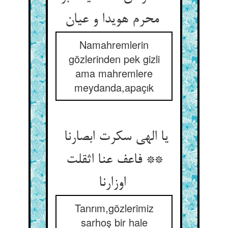
محرم هویدا و عیان
Namahremlerin
gözlerinden pek gizli
ama mahremlere
meydanda,apaçık
یا الهی سکرت ابصارنا
** فاعف عنا اثقلت
اوزارنا
Tanrım,gözlerimiz
sarhoş bir hale