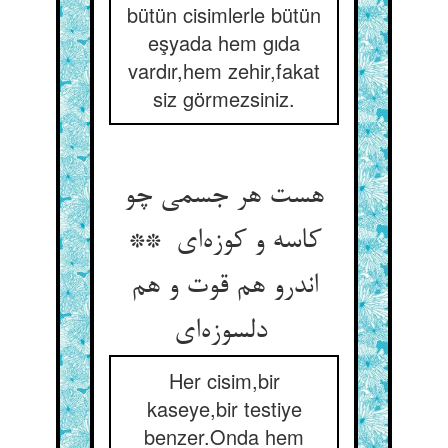
bütün cisimlerle bütün
eşyada hem gıda
vardır,hem zehir,fakat
siz görmezsiniz.
هست هر جسمی چو
کاسه و کوزه‌ای **
اندرو هم قوت و هم
دلسوزه‌ای
Her cisim,bir
kaseye,bir testiye
benzer.Onda hem