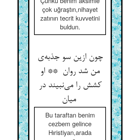
Çünkü benim aksimle
çok uğraştın,nihayet
zatının tecrit kuvvetini
buldun.
چون ازین سو جذبه‌ی
من شد روان ** او
کشش را می‌نبیند در
میان
Bu taraftan benim
cezbem gelince
Hıristiyan,arada