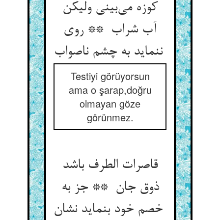
کوزه می‌بینی ولیکن
آب شراب ** روی
ننماید به چشم ناصواب
Testiyi görüyorsun
ama o şarap,doğru
olmayan göze
görünmez.
قاصرات الطرف باشد
ذوق جان ** جز به
خصم خود بنماید نشان