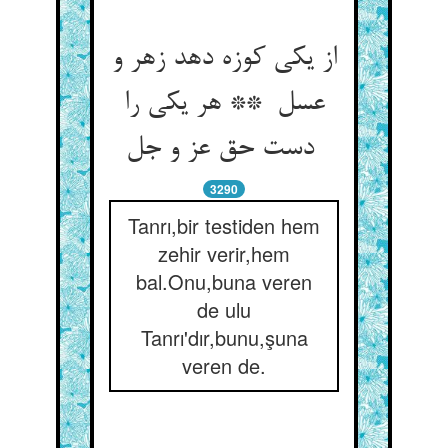
از یکی کوزه دهد زهر و
عسل ** هر یکی را
دست حق عز و جل
3290
Tanrı,bir testiden hem
zehir verir,hem
bal.Onu,buna veren
de ulu
Tanrı'dır,bunu,şuna
veren de.