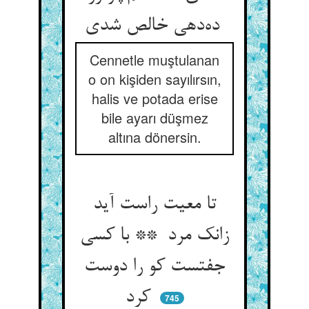
ده‌دهی خالص شدی
Cennetle muştulanan
o on kişiden sayılırsın,
halis ve potada erise
bile ayarı düşmez
altına dönersin.
تا معیت راست آید
زانک مرد ** با کسی
جفتست کو را دوست
کرد
745