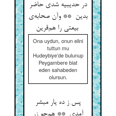
در حدیبیه شدی حاضر
بدین ** وآن صحابه‌ی
بیعتی را هم‌قرین
Ona uydun, onun elini
tuttun mu
Hudeybiye’de bulunup
Peygambere biat
eden sahabeden
olursun.
پس ز ده یار مبشر
آمدی ** هم‌چو زر