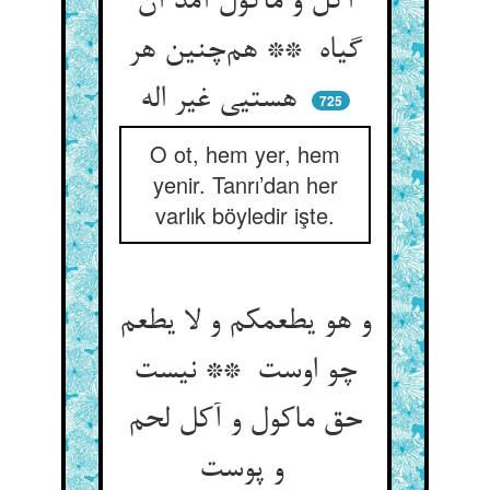
آکل و ماکول آمد آن
گیاه ** هم‌چنین هر
هستیی غیر اله
725
O ot, hem yer, hem
yenir. Tanrı’dan her
varlık böyledir işte.
و هو یطعمکم و لا یطعم
چو اوست ** نیست
حق ماکول و آکل لحم
و پوست