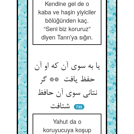
Kendine gel de o
kaba ve haşin yiyiciler
bölüğünden kaç.
“Seni biz koruruz”
diyen Tanrı’ya sığın.
یا به سوی آن که او آن
حفظ یافت ** گر
نتانی سوی آن حافظ
شتافت
735
Yahut da o
koruyucuya koşup