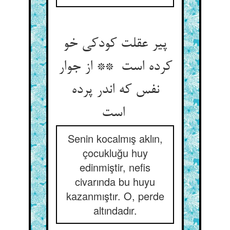
پیر عقلت کودکی خو
کرده است ** از جوار
نفس که اندر پرده
است
Senin kocalmış aklın,
çocukluğu huy
edinmiştir, nefis
civarında bu huyu
kazanmıştır. O, perde
altındadır.