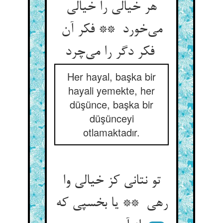
هر خیالی را خیالی
می‌خورد ** فکر آن
فکر دگر را می‌چرد
Her hayal, başka bir
hayali yemekte, her
düşünce, başka bir
düşünceyi
otlamaktadır.
تو نتانی کز خیالی وا
رهی ** یا بخسپی که