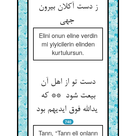
ز دست آکلان بیرون
جهی
Elini onun eline verdin
mi yiyicilerin elinden
kurtulursun.
دست تو از اهل آن
بیعت شود ** که
یدالله فوق ایدیهم بود
740
Tanrı, “Tanrı eli onların