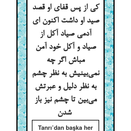
کی از پس قفای او قصد
صید او داشت اکنون ای
آدمی صیاد آکل از
صیاد و آکل خود آمن
مباش اگر چه
نمی‌بینیش به نظر چشم
به نظر دلیل و عبرتش
می‌بین تا چشم نیز باز
شدن
Tanrı’dan başka her