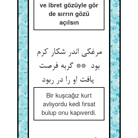
ve ibret gözüyle gör
de sırrın gözü
açılsın
مرغکی اندر شکار کرم
بود ** گربه فرصت
یافت او را در ربود
Bir kuşcağız kurt
avlıyordu kedi fırsat
bulup onu kapıverdi.