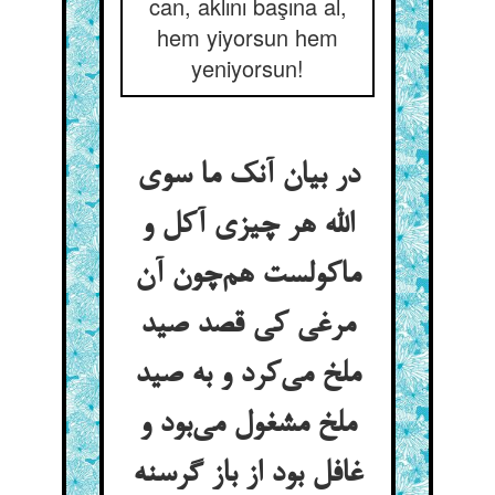
can, aklını başına al,
hem yiyorsun hem
yeniyorsun!
در بیان آنک ما سوی
الله هر چیزی آکل و
ماکولست هم‌چون آن
مرغی کی قصد صید
ملخ می‌کرد و به صید
ملخ مشغول می‌بود و
غافل بود از باز گرسنه