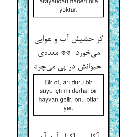
arayandan haberi bile
yoktur.
گر حشیش آب و هوایی
می‌خورد ** معده‌ی
حیوانش در پی می‌چرد
Bir ot, arı duru bir
suyu içti mi derhal bir
hayvan gelir, onu otlar
yer.