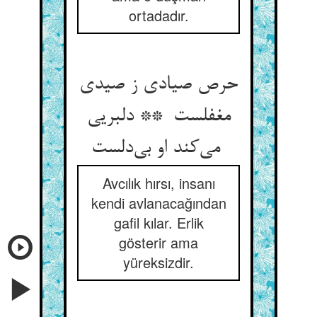
ortadadır.
حرص صیادی ز صیدی
مغفلست ** دلبریی
می‌کند او بی‌دلست
Avcılık hırsı, insanı
kendi avlanacağından
gafil kılar. Erlik
gösterir ama
yüreksizdir.