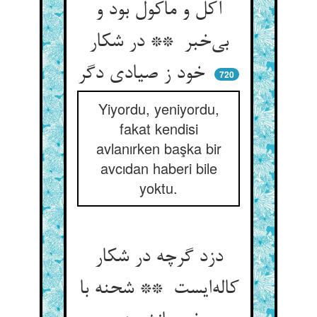
آکل و ماکول بود و
بی‌خبر ** در شکار
خود ز صیادی دگر
720
Yiyordu, yeniyordu,
fakat kendisi
avlanırken başka bir
avcıdan haberi bile
yoktu.
دزد گرچه در شکار
کاله‌ایست ** شحنه با