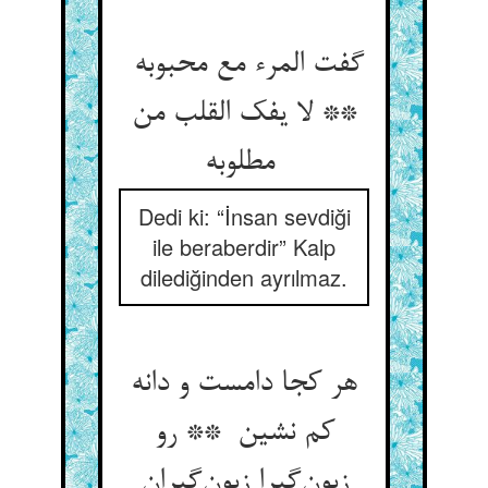
گفت المرء مع محبوبه
** لا یفک القلب من
مطلوبه
Dedi ki: “İnsan sevdiği
ile beraberdir” Kalp
dilediğinden ayrılmaz.
هر کجا دامست و دانه
کم نشین ** رو
زبون‌گیرا زبون‌گیران