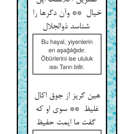
کمترین آکلانست این
خیال ** وآن دگرها را
شناسد ذوالجلال
Bu hayal, yiyenlerin
en aşağılığıdır.
Öbürlerini ise ululuk
ıssı Tanrı bilir.
هین گریز از جوق اکال
غلیظ ** سوی او که
گفت ما ایمت حفیظ