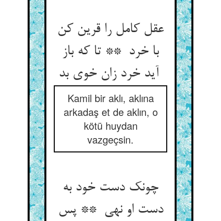
عقل کامل را قرین کن
با خرد ** تا که باز
آید خرد زان خوی بد
Kamil bir aklı, aklına
arkadaş et de aklın, o
kötü huydan
vazgeçsin.
چونک دست خود به
دست او نهی ** پس