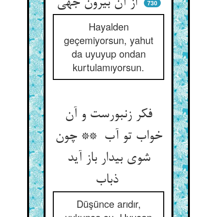
از آن بیرون جهی
730
Hayalden
geçemiyorsun, yahut
da uyuyup ondan
kurtulamıyorsun.
فکر زنبورست و آن
خواب تو آب ** چون
شوی بیدار باز آید
ذباب
Düşünce arıdır,