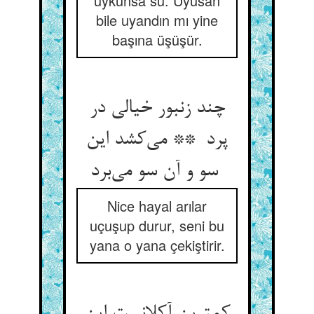
uykunsa su. Uyusan
bile uyandın mı yine
başına üşüşür.
چند زنبور خیالی در
پرد ** می‌کشد این
سو و آن سو می‌برد
Nice hayal arılar
uçuşup durur, seni bu
yana o yana çekiştirir.