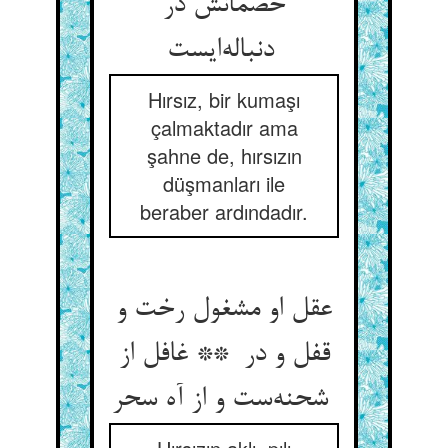
خصمانش در
دنباله‌ایست
Hırsız, bir kumaşı
çalmaktadır ama
şahne de, hırsızın
düşmanları ile
beraber ardındadır.
عقل او مشغول رخت و
قفل و در ** غافل از
شحنه‌ست و از آه سحر