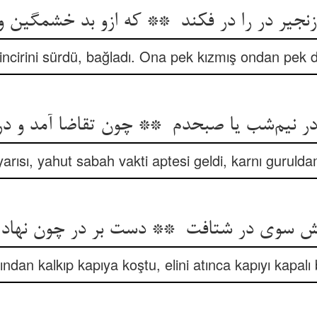
incirini sürdü, bağladı. Ona pek kızmış ondan pek d
yarısı, yahut sabah vakti aptesi geldi, karnı guruld
ından kalkıp kapıya koştu, elini atınca kapıyı kapalı 