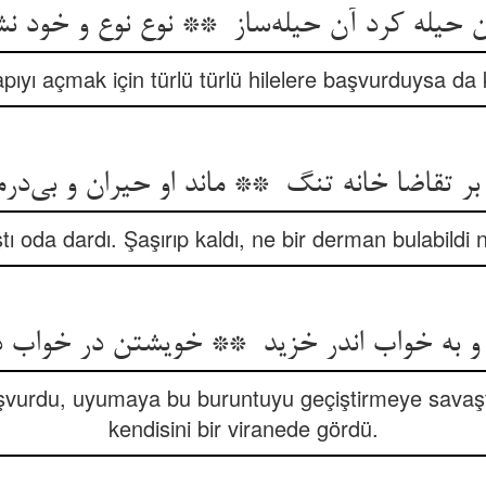
kapıyı açmak için türlü türlü hilelere başvurduysa da
ştı oda dardı. Şaşırıp kaldı, ne bir derman bulabildi n
başvurdu, uyumaya bu buruntuyu geçiştirmeye savaş
kendisini bir viranede gördü.