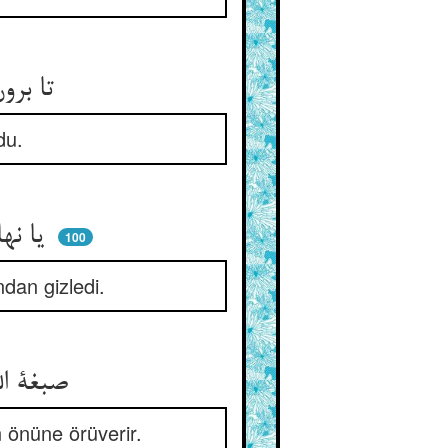
تا برون آید رود گستاخ او ** تا نبیند درگشا را پشت و رو
du.
یا نهان شد در پس چیزی و یا ** از ویش پوشید دامان خدا
100
ndan gizledi.
صبغة الله گاه پوشیده کند ** پرده‌ی بی‌چون بر آن ناظر تند
n önüne örüverir.