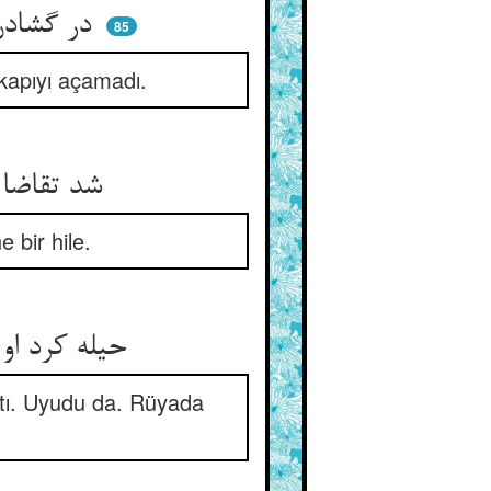
در گشادن حیله کرد آن حیله‌ساز ** نوع نوع و خود نشد آن بند باز
85
 kapıyı açamadı.
شد تقاضا بر تقاضا خانه تنگ ** ماند او حیران و بی‌درمان و دنگ
e bir hile.
حیله کرد او و به خواب اندر خزید ** خویشتن در خواب در ویرانه دید
tı. Uyudu da. Rüyada