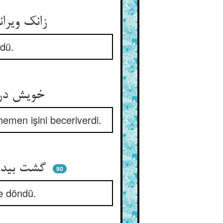
زانک ویرانه بد اندر خاطرش ** شد به خواب اندر همانجا منظرش
rdü.
خویش در ویرانه‌ی خالی چو دید ** او چنان محتاج اندر دم برید
hemen işini beceriverdi.
گشت بیدار و بدید آن جامه خواب ** پر حدث دیوانه شد از اضطراب
90
ye döndü.