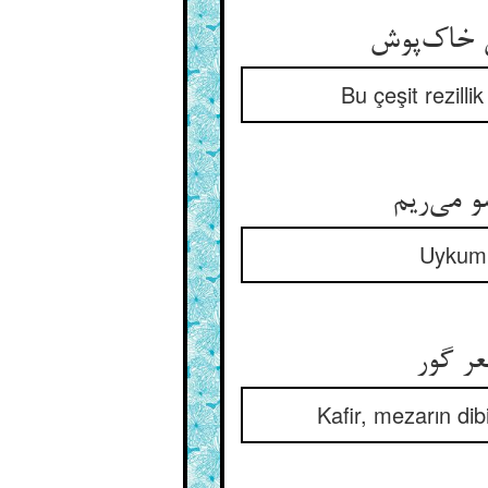
Bu çeşit rezill
Uykum 
Kafir, mezarın di