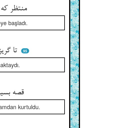
منتظر که کی شود این شب به سر ** یا برآید در گشادن بانگ در
ye başladı.
تا گریزد او چو تیری از کمان ** تا نبیند هیچ کس او را چنان
95
aktaydı.
قصه بسیارست کوته می‌کنم ** باز شد آن در رهید از درد و غم
gamdan kurtuldu.