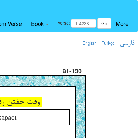
om Verse
Book
More
Verse:
Go
English
Türkçe
فارسی
81-130
وقت خفتن رفت و در حجره نشست ** پس کنیزک از غضب در را ببست
kapadı.