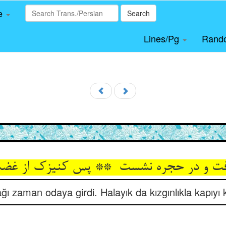
le
Search
Lines/Pg
Rand
ğı zaman odaya girdi. Halayık da kızgınlıkla kapıyı 