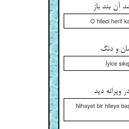
O hileci herif 
İyice sıkı
Nihayet bir hileye 