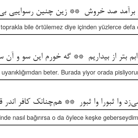
ik toprakla bile örtülemez diye içinden yüzlerce defa
uyanıklığımdan beter. Burada yiyor orada pisliyoru
binde nasıl bağırırsa o da öylece keşke geberseyd