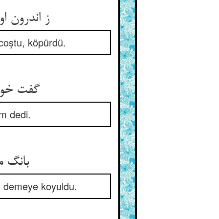
ز اندرون او برآمد صد خروش ** زین چنین رسواییی بی خاک‌پوش
 coştu, köpürdü.
گفت خوابم بتر از بیداریم ** گه خورم این سو و آن سو می‌ریم
m dedi.
بانگ می‌زد وا ثبورا وا ثبور ** هم‌چنانک کافر اندر قعر گور
im demeye koyuldu.