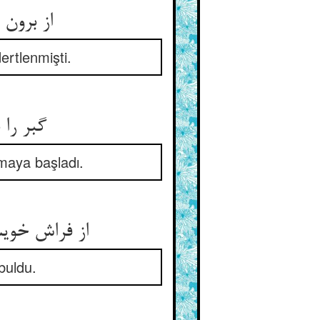
از برون زنجیر در را در فکند ** که ازو بد خشمگین و دردمند
ertlenmişti.
گبر را در نیم‌شب یا صبحدم ** چون تقاضا آمد و درد شکم
amaya başladı.
از فراش خویش سوی در شتافت ** دست بر در چون نهاد او بسته یافت
buldu.