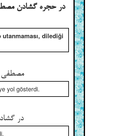
در حجره گشادن مصطفی ع
 utanmaması, dilediği
مصطفی صبح آمد و در را گشاد ** صبح آن گمراه را او راه داد
ye yol gösterdi.
در گشاد و گشت پنهان مصطفی ** تا نگردد شرمسار آن مبتلا
i.