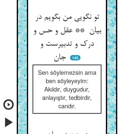
تو نگویی من بگویم در
بیان ** عقل و حس و
درک و تدبیرست و
جان
145
Sen söylemezsin ama
ben söyleyeyim:
Akıldır, duygudur,
anlayıştır, tedbirdir,
candır.