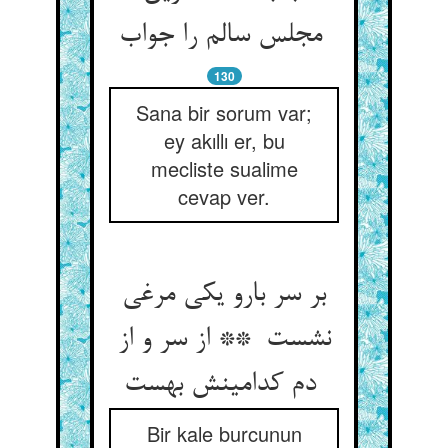
مجلس سالم را جواب
130
Sana bir sorum var;
ey akıllı er, bu
mecliste sualime
cevap ver.
بر سر بارو یکی مرغی
نشست ** از سر و از
دم کدامینش بهست
Bir kale burcunun