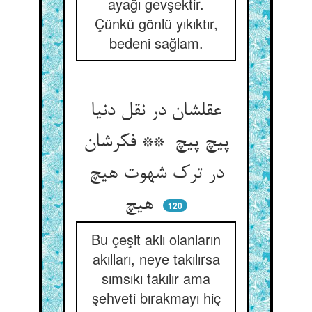
ayağı gevşektir.
Çünkü gönlü yıkıktır,
bedeni sağlam.
عقلشان در نقل دنیا
پیچ پیچ ** فکرشان
در ترک شهوت هیچ
هیچ
120
Bu çeşit aklı olanların
akılları, neye takılırsa
sımsıkı takılır ama
şehveti bırakmayı hiç