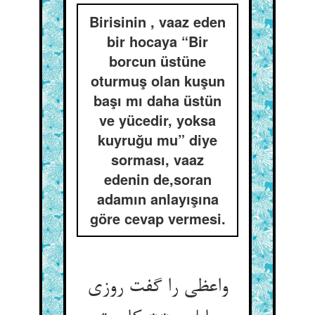
Birisinin , vaaz eden
bir hocaya “Bir
borcun üstüne
oturmuş olan kuşun
başı mı daha üstün
ve yücedir, yoksa
kuyruğu mu” diye
sorması, vaaz
edenin de,soran
adamın anlayışına
göre cevap vermesi.
واعظی را گفت روزی