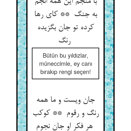
با منجم این همه انجم
به جنگ ** کای رها
کرده تو جان بگزیده
رنگ
Bütün bu yıldızlar,
müneccimle, ey canı
bırakıp rengi seçen!
جان ویست و ما همه
رنگ و رقوم ** کوکب
هر فکر او جان نجوم