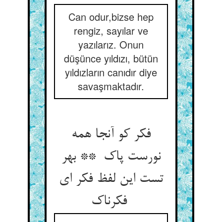
Can odur,bizse hep
rengiz, sayılar ve
yazılarız. Onun
düşünce yıldızı, bütün
yıldızların canıdır diye
savaşmaktadır.
فکر کو آنجا همه
نورست پاک ** بهر
تست این لفظ فکر ای
فکرناک