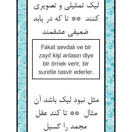
لیک تمثیلی و تصویری
کنند ** تا که در یابد
ضعیفی عشقمند
Fakat sevdalı ve bir
zayıf kişi anlasın diye
bir örnek verir, bir
suretle tasvir ederler.
مثل نبود لیک باشد آن
مثال ** تا کند عقل
مجمد را گسیل