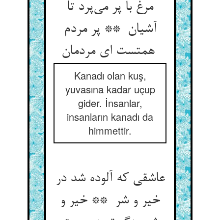
مرغ با پر می‌پرد تا
آشیان ** پر مردم
همتست ای مردمان
Kanadı olan kuş,
yuvasına kadar uçup
gider. İnsanlar,
insanların kanadı da
himmettir.
عاشقی که آلوده شد در
خیر و شر ** خیر و