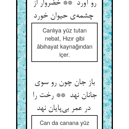
رو آورد ** خضروار از
چشمه‌ی حیوان خورد
Canlıya yüz tutan
nebat, Hızır gibi
âbıhayat kaynağından
içer.
باز جان چون رو سوی
جانان نهد ** رخت را
در عمر بی‌پایان نهد
Can da canana yüz