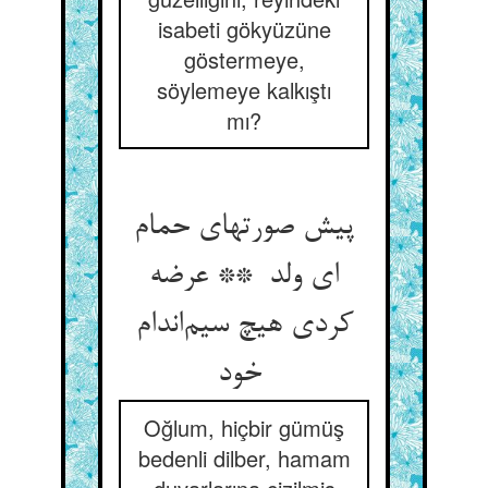
isabeti gökyüzüne
göstermeye,
söylemeye kalkıştı
mı?
پیش صورتهای حمام
ای ولد ** عرضه
کردی هیچ سیم‌اندام
خود
Oğlum, hiçbir gümüş
bedenli dilber, hamam