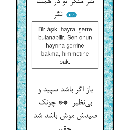
شر منگر تو در همت
نگر
135
Bir âşık, hayra, şerre
bulanabilir. Sen onun
hayrına şerrine
bakma, himmetine
bak.
باز اگر باشد سپید و
بی‌نظیر ** چونک
صیدش موش باشد شد
حقیر