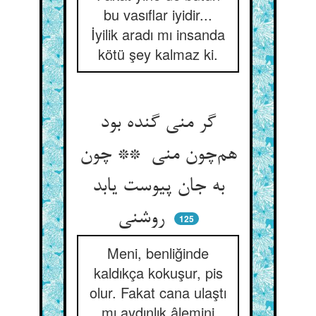
bu vasıflar iyidir...
İyilik aradı mı insanda
kötü şey kalmaz ki.
گر منی گنده بود
هم‌چون منی ** چون
به جان پیوست یابد
روشنی
125
Meni, benliğinde
kaldıkça kokuşur, pis
olur. Fakat cana ulaştı
mı aydınlık âlemini