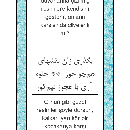
duvarlarına çizilmiş
resimlere kendisini
gösterir, onların
karşısında cilvelenir
mi?
بگذری زان نقشهای
هم‌چو حور ** جلوه
آری با عجوز نیم‌کور
O huri gibi güzel
resimler şöyle dursun,
kalkar, yarı kör bir
kocakarıya karşı