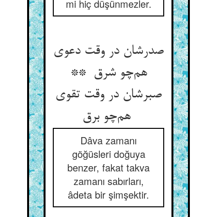
mi hiç düşünmezler.
صدرشان در وقت دعوی
هم‌چو شرق **
صبرشان در وقت تقوی
هم‌چو برق
Dâva zamanı
göğüsleri doğuya
benzer, fakat takva
zamanı sabırları,
âdeta bir şimşektir.