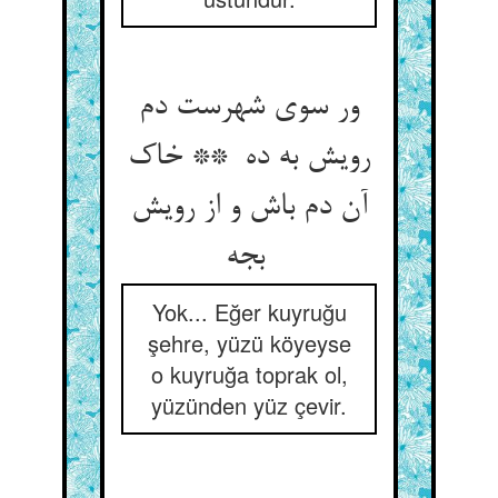
ور سوی شهرست دم
رویش به ده ** خاک
آن دم باش و از رویش
بجه
Yok... Eğer kuyruğu
şehre, yüzü köyeyse
o kuyruğa toprak ol,
yüzünden yüz çevir.