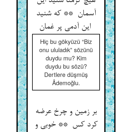
هیچ کرمنا شنید این
آسمان ** که شنید
این آدمی پر غمان
Hiç bu gökyüzü “Biz
onu ululadık” sözünü
duydu mu? Kim
duydu bu sözü?
Dertlere düşmüş
Âdemoğlu.
بر زمین و چرخ عرضه
کرد کس ** خوبی و