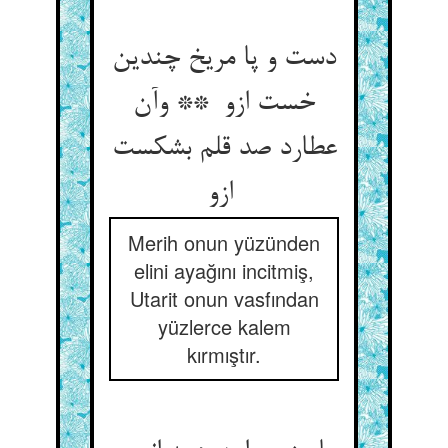
دست و پا مریخ چندین
خست ازو ** وآن
عطارد صد قلم بشکست
ازو
Merih onun yüzünden
elini ayağını incitmiş,
Utarit onun vasfından
yüzlerce kalem
kırmıştır.