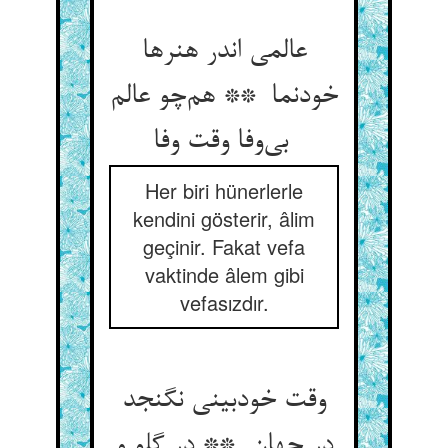
عالمی اندر هنرها
خودنما ** هم‌چو عالم
بی‌وفا وقت وفا
Her biri hünerlerle
kendini gösterir, âlim
geçinir. Fakat vefa
vaktinde âlem gibi
vefasızdır.
وقت خودبینی نگنجد
در جهان ** در گلو و