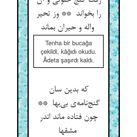
رفت کنج خلوتی و آن
را بخواند ** وز تحیر
واله و حیران بماند
Tenha bir bucağa
çekildi, kâğıdı okudu.
Âdeta şaşırdı kaldı.
که بدین سان
گنج‌نامه‌ی بی‌بها **
چون فتاده ماند اندر
مشقها