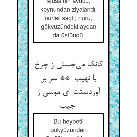
Musa’nın avucu,
koynundan ziyalandı,
nurlar saçtı; nuru,
gökyüzündeki aydan
da üstündü.
کانک می‌جستی ز چرخ
با نهیب ** سر بر
آوردستت ای موسی ز
جیب
Bu heybetli
gökyüzünden