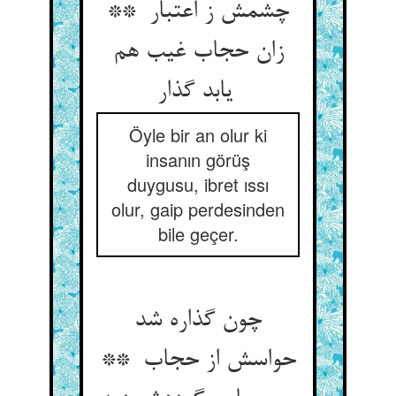
چشمش ز اعتبار **
زان حجاب غیب هم
یابد گذار
Öyle bir an olur ki
insanın görüş
duygusu, ibret ıssı
olur, gaip perdesinden
bile geçer.
چون گذاره شد
حواسش از حجاب **