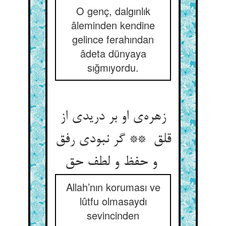
O genç, dalgınlık
âleminden kendine
gelince ferahından
âdeta dünyaya
sığmıyordu.
زهره‌ی او بر دریدی از
قلق ** گر نبودی رفق
و حفظ و لطف حق
Allah’nın koruması ve
lûtfu olmasaydı
sevincinden