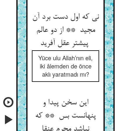
نی که اول دست برد آن
مجید ** از دو عالم
پیشتر عقل آفرید
Yüce ulu Allah’nın eli,
iki âlemden de önce
aklı yaratmadı mı?
این سخن پیدا و
پنهانست بس ** که
نباشد محرم عنقا