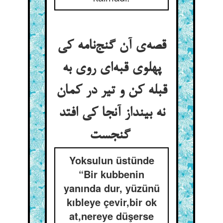
قصه‌ی آن گنج‌نامه کی
پهلوی قبه‌ای روی به
قبله کن و تیر در کمان
نه بینداز آنجا کی افتد
گنجست
Yoksulun üstünde
“Bir kubbenin
yanında dur, yüzünü
kıbleye çevir,bir ok
at,nereye düşerse