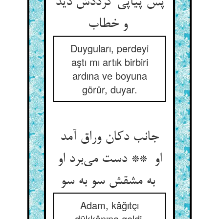
پس پیاپی گرددش دید
و خطاب
Duyguları, perdeyi
aştı mı artık birbiri
ardına ve boyuna
görür, duyar.
جانب دکان وراق آمد
او ** دست می‌برد او
به مشقش سو به سو
Adam, kâğıtçı
dükkânına geldi.