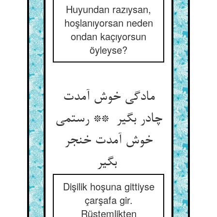
Huyundan razıysan,
hoşlanıyorsan neden
ondan kaçıyorsun
öyleyse?
مادگی خوش آمدت
چادر بگیر ** رستمی
خوش آمدت خنجر
بگیر
Dişilik hoşuna gittiyse
çarşafa gir.
Rüstemlikten