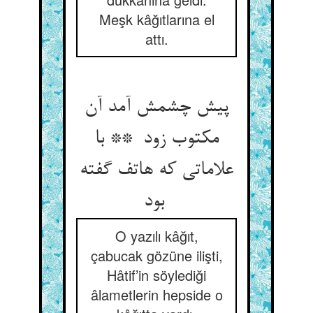
Meşk kâğıtlarına el
attı.
پیش چشمش آمد آن
مکتوب زود ** با
علاماتی که هاتف گفته
بود
O yazılı kâğıt,
çabucak gözüne ilişti,
Hâtif’in söylediği
âlametlerin hepside o