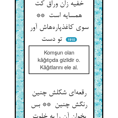
خفیه زان وراق کت
همسایه است **
سوی کاغذپاره‌هاش آور
تو دست
1910
Komşun olan
kâğıtçıda gizlidir o.
Kâğıtlarını ele al.
رقعه‌ای شکلش چنین
رنگش چنین ** بس
بخوان آن را به خلوت