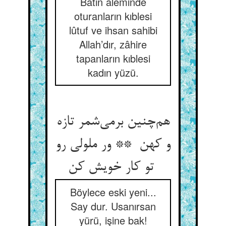
Bâtın âleminde
oturanların kıblesi
lûtuf ve ihsan sahibi
Allah’dır, zâhire
tapanların kıblesi
kadın yüzü.
هم‌چنین برمی‌شمر تازه
و کهن ** ور ملولی رو
تو کار خویش کن
Böylece eski yeni...
Say dur. Usanırsan
yürü, işine bak!