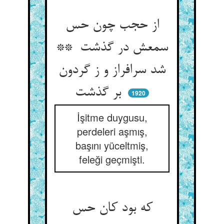
از حجب چون حس
سمعش در گذشت **
شد سرافراز و ز گردون
بر گذشت
1920
İşitme duygusu,
perdeleri aşmış,
başını yüceltmiş,
feleği geçmişti.
که بود کان حس