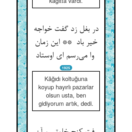
kâğıtta vardı.
در بغل زد گفت خواجه
خیر باد ** این زمان
وا می‌رسم ای اوستاد
1925
Kâğıdı koltuğuna
koyup hayırlı pazarlar
olsun usta, ben
gidiyorum artık, dedi.