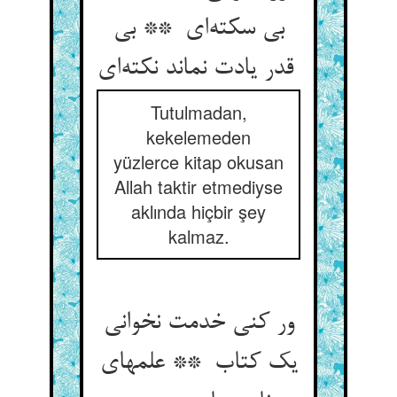
بی سکته‌ای ** بی
قدر یادت نماند نکته‌ای
Tutulmadan,
kekelemeden
yüzlerce kitap okusan
Allah taktir etmediyse
aklında hiçbir şey
kalmaz.
ور کنی خدمت نخوانی
یک کتاب ** علمهای