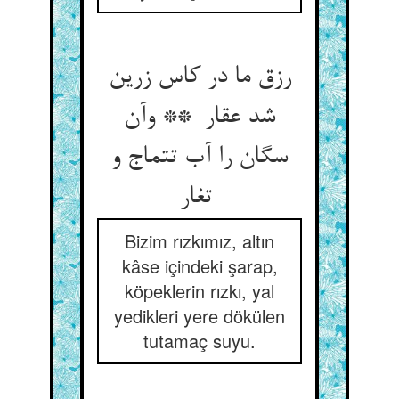
رزق ما در کاس زرین
شد عقار ** وآن
سگان را آب تتماج و
تغار
Bizim rızkımız, altın
kâse içindeki şarap,
köpeklerin rızkı, yal
yedikleri yere dökülen
tutamaç suyu.