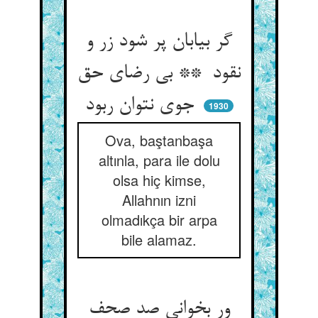
گر بیابان پر شود زر و
نقود ** بی رضای حق
جوی نتوان ربود
1930
Ova, baştanbaşa
altınla, para ile dolu
olsa hiç kimse,
Allahnın izni
olmadıkça bir arpa
bile alamaz.
ور بخوانی صد صحف