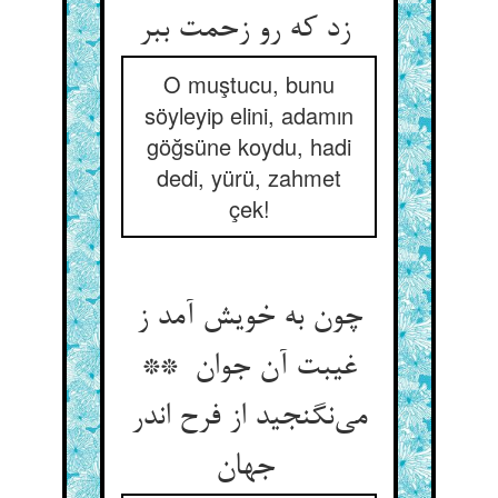
زد که رو زحمت ببر
O muştucu, bunu
söyleyip elini, adamın
göğsüne koydu, hadi
dedi, yürü, zahmet
çek!
چون به خویش آمد ز
غیبت آن جوان **
می‌نگنجید از فرح اندر
جهان