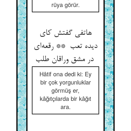
rüya görür.
هاتفی گفتش کای
دیده تعب ** رقعه‌ای
در مشق وراقان طلب
Hâtif ona dedi ki: Ey
bir çok yorgunluklar
görmüş er,
kâğıtçılarda bir kâğıt
ara.