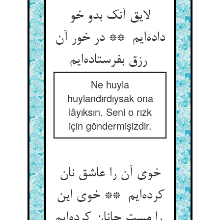
لایق آنک بدو خو
داده‌ایم ** در خور آن
رزق بفرستاده‌ایم
Ne huyla
huylandırdıysak ona
lâyıksın. Seni o rızk
için göndermişizdir.
خوی آن را عاشق نان
کرده‌ایم ** خوی این
را مست جانان کرده‌ایم