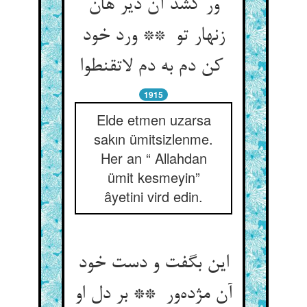
ور کشد آن دیر هان
زنهار تو ** ورد خود
کن دم به دم لاتقنطوا
1915
Elde etmen uzarsa
sakın ümitsizlenme.
Her an “ Allahdan
ümit kesmeyin”
âyetini vird edin.
این بگفت و دست خود
آن مژده‌ور ** بر دل او