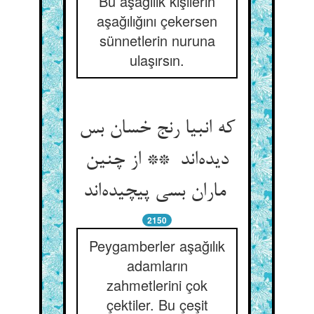
Bu aşağılık kişilerin
aşağılığını çekersen
sünnetlerin nuruna
ulaşırsın.
که انبیا رنج خسان بس
دیده‌اند ** از چنین
ماران بسی پیچیده‌اند
2150
Peygamberler aşağılık
adamların
zahmetlerini çok
çektiler. Bu çeşit