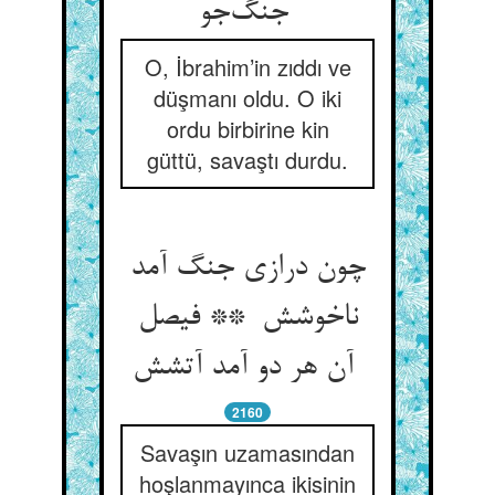
جنگ‌جو
O, İbrahim’in zıddı ve
düşmanı oldu. O iki
ordu birbirine kin
güttü, savaştı durdu.
چون درازی جنگ آمد
ناخوشش ** فیصل
آن هر دو آمد آتشش
2160
Savaşın uzamasından
hoşlanmayınca ikisinin