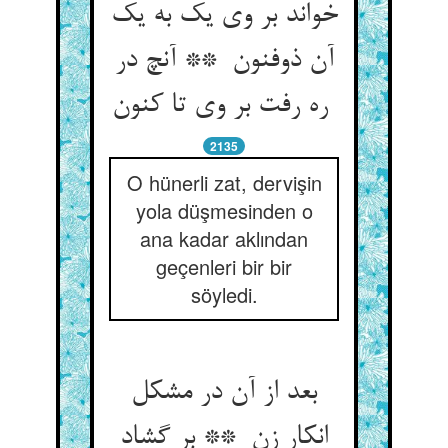
خواند بر وی یک به یک
آن ذوفنون ** آنچ در
ره رفت بر وی تا کنون
2135
O hünerli zat, dervişin
yola düşmesinden o
ana kadar aklından
geçenleri bir bir
söyledi.
بعد از آن در مشکل
انکار زن ** بر گشاد