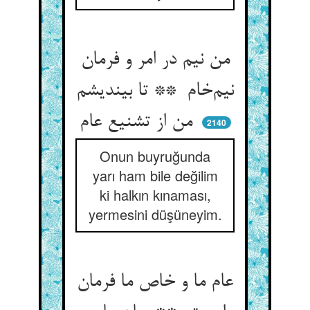
من نیم در امر و فرمان
نیم‌خام ** تا بیندیشم
من از تشنیع عام
2140
Onun buyruğunda
yarı ham bile değilim
ki halkın kınaması,
yermesini düşüneyim.
عام ما و خاص ما فرمان