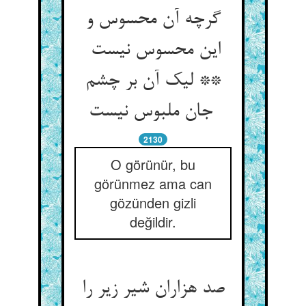
گرچه آن محسوس و
این محسوس نیست
** لیک آن بر چشم
جان ملبوس نیست
2130
O görünür, bu
görünmez ama can
gözünden gizli
değildir.
صد هزاران شیر زیر را