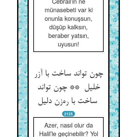
Cebrail’in ne
münasebeti var ki
onunla konuşsun,
düşüp kalksın,
beraber yatsın,
uyusun!
چون تواند ساخت با آزر
خلیل ** چون تواند
ساخت با ره‌زن دلیل
2125
Azer, nasıl olur da
Halil’le geçinebilir? Yol