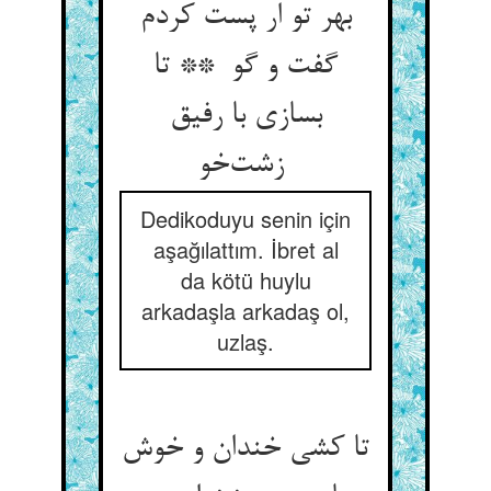
بهر تو ار پست کردم
گفت و گو ** تا
بسازی با رفیق
زشت‌خو
Dedikoduyu senin için
aşağılattım. İbret al
da kötü huylu
arkadaşla arkadaş ol,
uzlaş.
تا کشی خندان و خوش