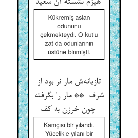
هیزم نشسته آن سعید
Kükremiş aslan
odununu
çekmekteydi. O kutlu
zat da odunlarının
üstüne binmişti.
تازیانه‌ش مار نر بود از
شرف ** مار را بگرفته
چون خرزن به کف
Kamçısı bir yılandı.
Yücelikle yılanı bir