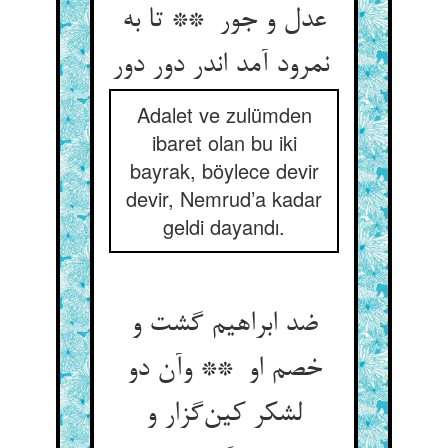
عدل و جور ** تا به
نمرود آمد اندر دور دور
Adalet ve zulümden
ibaret olan bu iki
bayrak, böylece devir
devir, Nemrud’a kadar
geldi dayandı.
ضد ابراهیم گشت و
خصم او ** وآن دو
لشکر کین‌گزار و