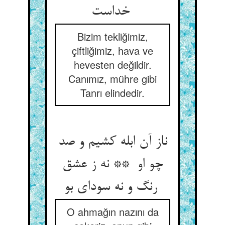
خداست
Bizim tekliğimiz,
çiftliğimiz, hava ve
hevesten değildir.
Canımız, mühre gibi
Tanrı elindedir.
ناز آن ابله کشیم و صد
چو او ** نه ز عشق
رنگ و نه سودای بو
O ahmağın nazını da