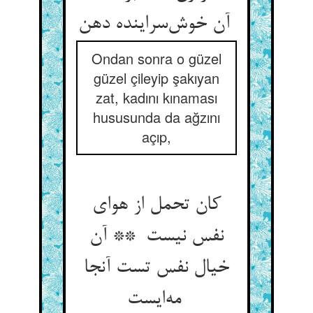
آن خوش‌سراینده دهن
Ondan sonra o güzel
güzel çileyip şakıyan
zat, kadını kınaması
hususunda da ağzını
açıp,
کان تحمل از هوای
نفس نیست ** آن
خیال نفس تست آنجا
مه‌ایست