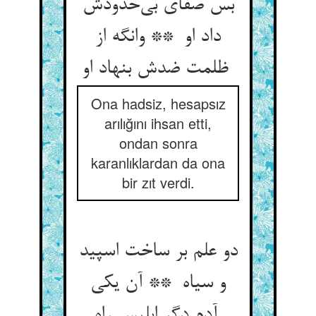
بس صفای بی‌حدودش
داد او ** وانگه از
ظلمت ضدش بنهاد او
Ona hadsiz, hesapsız
arılığını ihsan etti,
ondan sonra
karanlıklardan da ona
bir zıt verdi.
دو علم بر ساخت اسپید
و سیاه ** آن یکی
آدم دگر ابلیس راه