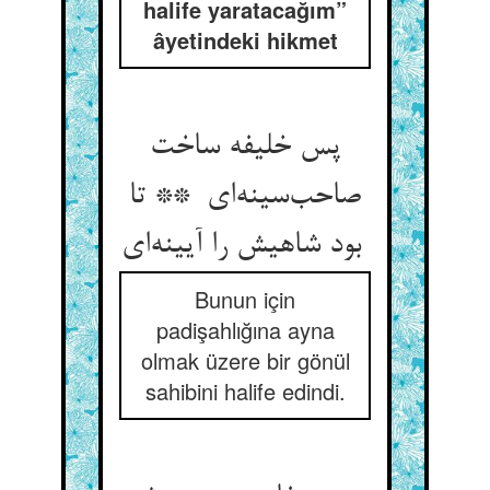
halife yaratacağım”
âyetindeki hikmet
پس خلیفه ساخت
صاحب‌سینه‌ای ** تا
بود شاهیش را آیینه‌ای
Bunun için
padişahlığına ayna
olmak üzere bir gönül
sahibini halife edindi.