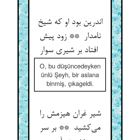
اندرین بود او که شیخ
نامدار ** زود پیش
افتاد بر شیری سوار
O, bu düşüncedeyken
ünlü Şeyh, bir aslana
binmiş, çıkageldi.
شیر غران هیزمش را
می‌کشید ** بر سر