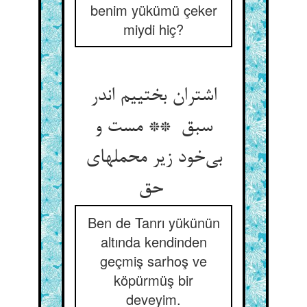
benim yükümü çeker
miydi hiç?
اشتران بختییم اندر
سبق ** مست و
بی‌خود زیر محملهای
حق
Ben de Tanrı yükünün
altında kendinden
geçmiş sarhoş ve
köpürmüş bir
deveyim.