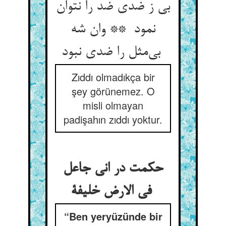
بی ز ضدی ضد را نتوان
نمود ** وان شه
بی‌مثل را ضدی نبود
Zıddı olmadıkça bir
şey görünemez. O
misli olmayan
padişahın zıddı yoktur.
حکمت در انی جاعل
فی الارض خلیفة
“Ben yeryüzünde bir