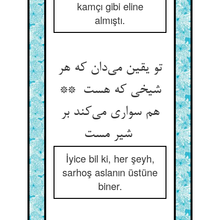
kamçı gibi eline
almıştı.
تو یقین می‌دان که هر
شیخی که هست **
هم سواری می‌کند بر
شیر مست
İyice bil ki, her şeyh,
sarhoş aslanın üstüne
biner.