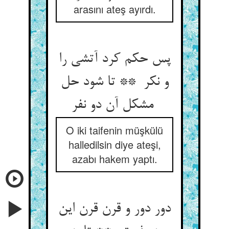
arasını ateş ayırdı.
پس حکم کرد آتشی را
و نکر ** تا شود حل
مشکل آن دو نفر
O iki taifenin müşkülü
halledilsin diye ateşi,
azabı hakem yaptı.
دور دور و قرن قرن این