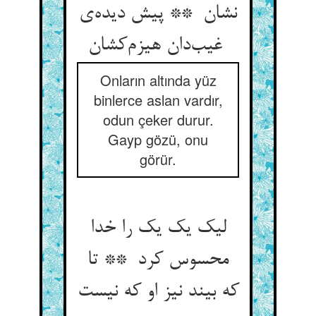
نشان ** پیش دیده‌ی
غیب‌دان هیزم‌کشان
Onların altında yüz
binlerce aslan vardır,
odun çeker durur.
Gayp gözü, onu
görür.
لیک یک یک را خدا
محسوس کرد ** تا
که بیند نیز او که نیست