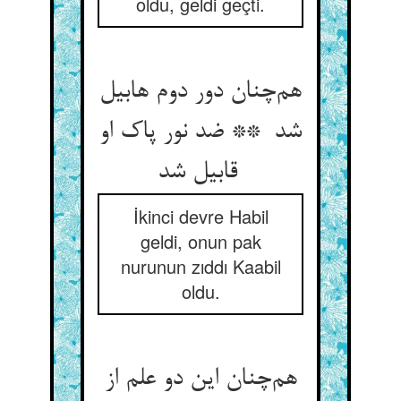
oldu, geldi geçti.
هم‌چنان دور دوم هابیل
شد ** ضد نور پاک او
قابیل شد
İkinci devre Habil
geldi, onun pak
nurunun zıddı Kaabil
oldu.
هم‌چنان این دو علم از