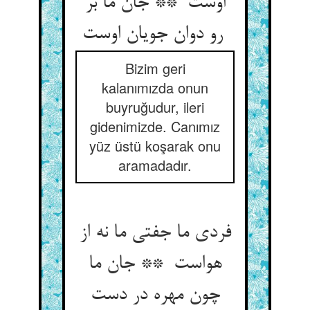
اوست ** جان ما بر
رو دوان جویان اوست
Bizim geri
kalanımızda onun
buyruğudur, ileri
gidenimizde. Canımız
yüz üstü koşarak onu
aramadadır.
فردی ما جفتی ما نه از
هواست ** جان ما
چون مهره در دست