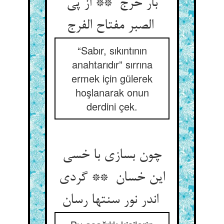
بار حرج ** از پی
الصبر مفتاح الفرج
“Sabır, sıkıntının
anahtarıdır” sırrına
ermek için gülerek
hoşlanarak onun
derdini çek.
چون بسازی با خسی
این خسان ** گردی
اندر نور سنتها رسان