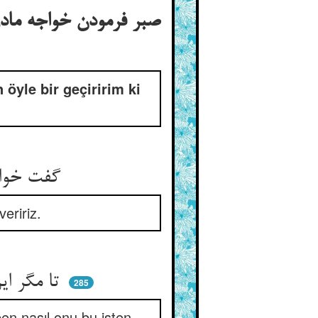
صبر فرمودن خواجه مادر 
öyle bir geçiririm ki
گفت خواجه صبر کن با او بگو ** که ازو ببریم و بدهیمش به تو
eririz.
تا مگر این از دلش بیرون کنم ** تو تماشا کن که دفعش چون کنم
285
ben nasıl onu bu işten