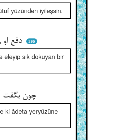
tuf yüzünden iyileşsin.
دفع او را دلبرا بر من نویس ** هل که صحت یابد آن باریک‌ریس
295
 eleyip sık dokuyan bir
چون بگفت آن خسته را خاتون چنین ** می‌نگنجید از تبختر بر زمین
öle ki âdeta yeryüzüne