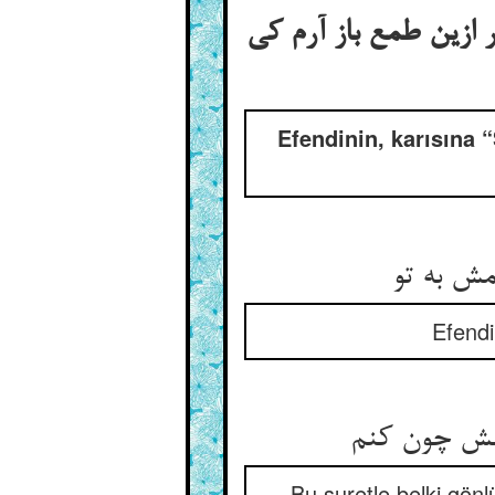
ر ازین طمع باز آرم کی
Efendinin, karısına 
Efendi
Bu suretle belki gönl