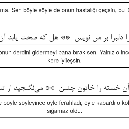
ma. Sen böyle söyle de onun hastalığı geçsin, bu lü
nun derdini gidermeyi bana bırak sen. Yalnız o ince
kere iyileşsin.
 böyle söyleyince öyle ferahladı, öyle kabardı o k
sığamaz oldu.