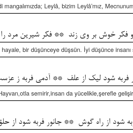
di mangalımızda; Leylâ, bizim Leylâ’mız, Mecnunu
r hayale, bir düşünceye düşsün. İyi düşünce insanı 
Hayvan,otla semirir,insan da yücelikle,şerefle gelişir