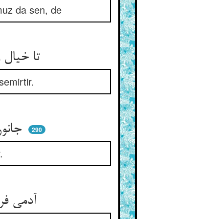
muz da sen, de
تا خیال و فکر خوش بر وی زند ** فکر شیرین مرد را فربه کند
semirtir.
جانور فربه شود لیک از علف ** آدمی فربه ز عزست و شرف
290
.
آدمی فربه شود از راه گوش ** جانور فربه شود از حلق و نوش