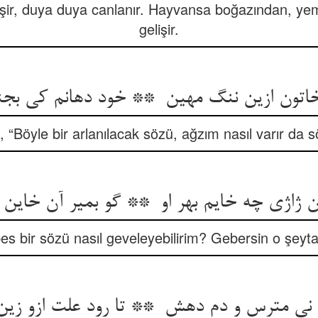
işir, duya duya canlanır. Hayvansa boğazından, y
gelişir.
, “Böyle bir arlanılacak sözü, ağzım nasıl varır da s
es bir sözü nasıl geveleyebilirim? Gebersin o şeyta