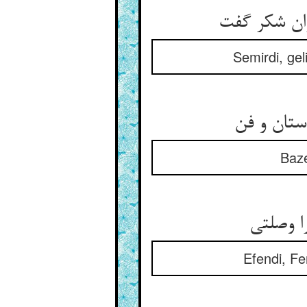
Semirdi, geli
Baze
Efendi, Fer