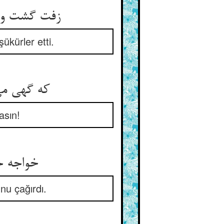
زفت گشت و فربه و سرخ و شکفت ** چون گل سرخ هزاران شکر گفت
şükürler etti.
که گهی می‌گفت ای خاتون من ** که مبادا باشد این دستان و فن
asın!
خواجه جمعیت بکرد و دعوتی ** که همی‌سازم فرج را وصلتی
unu çağırdı.