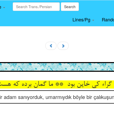
le
Search
Lines/Pg
Rand
bir adam sanıyorduk, umarmıydık böyle bir çalıkuşu