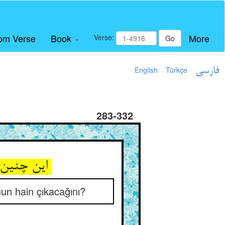
om Verse
Book
More
Verse:
Go
English
Türkçe
فارسی
283-332
این چنین گراء کی خاین بود ** ما گمان برده که هست او معتمد
nun hain çıkacağını?