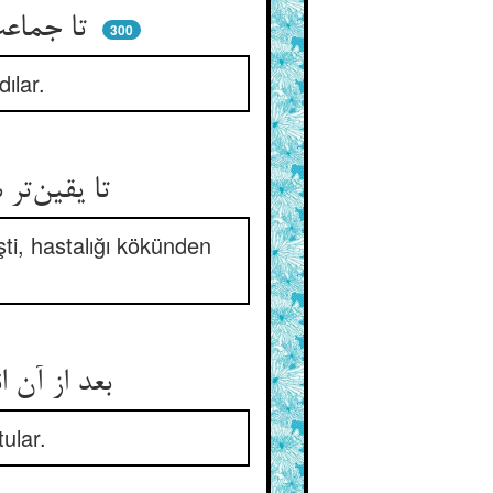
تا جماعت عشوه می‌دادند و گان ** که ای فرج بادت مبارک اتصال
300
ılar.
تا یقین‌تر شد فرج را آن سخن ** علت از وی رفت کل از بیخ و بن
şti, hastalığı kökünden
بعد از آن اندر شب گردک به فن ** امردی را بست حنی هم‌چو زن
ular.