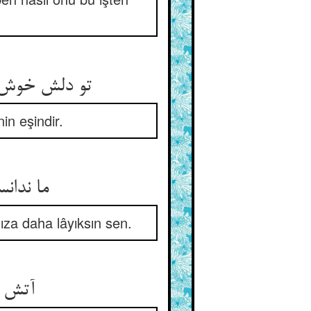
تو دلش خوش کن بگو می‌دان درست ** که حقیقت دختر ما جفت تست
in eşindir.
ما ندانستیم ای خوش مشتری ** چونک دانستیم تو اولیتری
ıza daha lâyıksın sen.
آتش ما هم درین کانون ما ** لیلی آن ما و تو مجنون ما