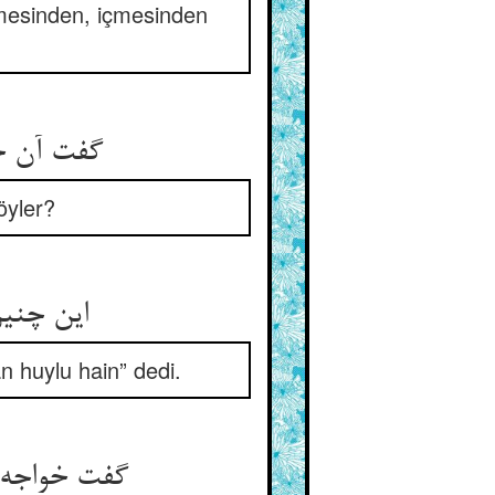
emesinden, içmesinden
گفت آن خاتون ازین ننگ مهین ** خود دهانم کی بجنبد اندرین
öyler?
این چنین ژاژی چه خایم بهر او ** گو بمیر آن خاین ابلیس‌خو
n huylu hain” dedi.
گفت خواجه نی مترس و دم دهش ** تا رود علت ازو زین لطف خوش