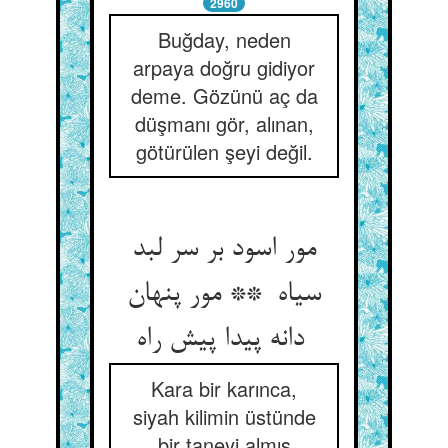
2960
Buğday, neden
arpaya doğru gidiyor
deme. Gözünü aç da
düşmanı gör, alınan,
götürülen şeyi değil.
مور اسود بر سر لبد
سیاه ** مور پنهان
دانه پیدا پیش راه
Kara bir karınca,
siyah kilimin üstünde
bir taneyi almış