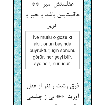
عقلستش امیر **
عاقبت‌بین باشد و حبر و
قریر
Ne mutlu o göze ki
akıl, onun başında
buyruktur; işin sonunu
görür, her şeyi bilir,
aydındır, nurludur.
فرق زشت و نغز از عقل
آورید ** نی ز چشمی