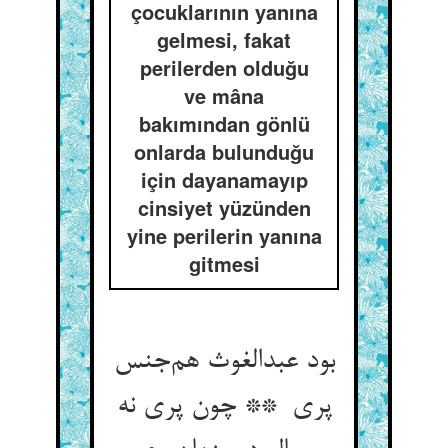
çocuklarının yanına
gelmesi, fakat
perilerden olduğu
ve mâna
bakımından gönlü
onlarda bulunduğu
için dayanamayıp
cinsiyet yüzünden
yine perilerin yanına
gitmesi
بود عبدالغوث هم‌جنس
پری ** چون پری نه