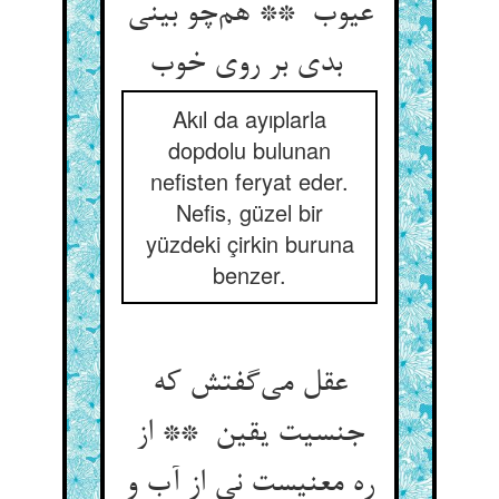
عیوب ** هم‌چو بینی
بدی بر روی خوب
Akıl da ayıplarla
dopdolu bulunan
nefisten feryat eder.
Nefis, güzel bir
yüzdeki çirkin buruna
benzer.
عقل می‌گفتش که
جنسیت یقین ** از
ره معنیست نی از آب و