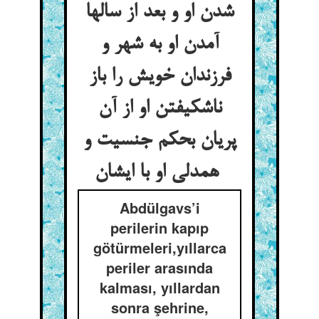
شدن او و بعد از سالها
آمدن او به شهر و
فرزندان خویش را باز
ناشکیفتن او از آن
پریان بحکم جنسیت و
همدلی او با ایشان
Abdülgavs’i
perilerin kapıp
götürmeleri,yıllarca
periler arasında
kalması, yıllardan
sonra şehrine,