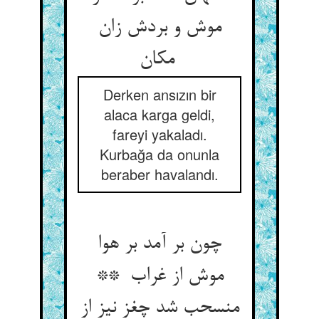
موش و بردش زان
مکان
Derken ansızın bir
alaca karga geldi,
fareyi yakaladı.
Kurbağa da onunla
beraber havalandı.
چون بر آمد بر هوا
موش از غراب **
منسحب شد چغز نیز از