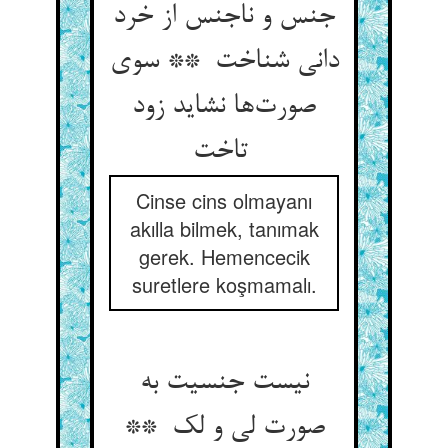
جنس و ناجنس از خرد
دانی شناخت ** سوی
صورت‌ها نشاید زود
تاخت
Cinse cins olmayanı
akılla bilmek, tanımak
gerek. Hemencecik
suretlere koşmamalı.
نیست جنسیت به
صورت لی و لک **