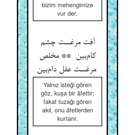
bizim mehengimize
vur der.
آفت مرغست چشم
کام‌بین ** مخلص
مرغست عقل دام‌بین
Yalnız isteği gören
göz, kuşa bir âfettir;
fakat tuzağı gören
akıl, onu âfetlerden
kurtarır.