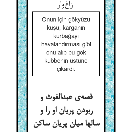
زاغ‌وار
Onun için gökyüzü
kuşu, karganın
kurbağayı
havalandırması gibi
onu alıp bu gök
kubbenin üstüne
çıkardı.
قصه‌ی عبدالغوث و
ربودن پریان او را و
سالها میان پریان ساکن