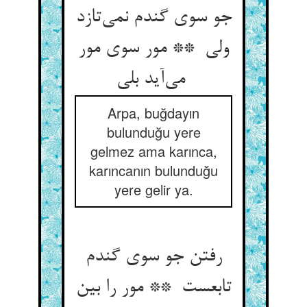
جو سوی گندم نمی‌تازد
ولی ** مور سوی مور
می‌آید بلی
Arpa, buğdayın
bulunduğu yere
gelmez ama karınca,
karıncanın bulunduğu
yere gelir ya.
رفتن جو سوی گندم
تابعست ** مور را بین