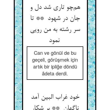
هم‌چو تاری شد دل و
جان در شهود ** تا
سر رشته به من رویی
نمود
Can ve gönül de bu
geçeli, görüşmek için
artık bir ipliğe döndü
âdeta derdi.
خود غراب البین آمد
ناگهان ** بر شکار