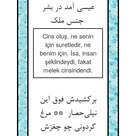
عیسی آمد در بشر
جنس ملک
Cins oluş, ne senin
için suretledir, ne
benim için. İsa, insan
şeklindeydi, fakat
melek cinsindendi.
برکشیدش فوق این
نیلی‌حصار ** مرغ
گردونی چو چغزش