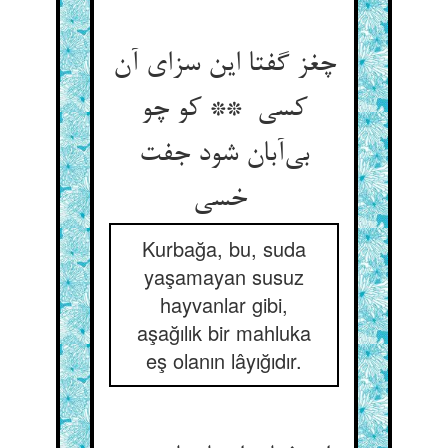
چغز گفتا این سزای آن
کسی ** کو چو
بی‌آبان شود جفت
خسی
Kurbağa, bu, suda
yaşamayan susuz
hayvanlar gibi,
aşağılık bir mahluka
eş olanın lâyığıdır.