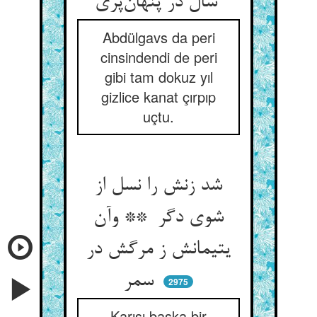
سال در پنهان‌پری
Abdülgavs da peri
cinsindendi de peri
gibi tam dokuz yıl
gizlice kanat çırpıp
uçtu.
شد زنش را نسل از
شوی دگر ** وآن
یتیمانش ز مرگش در
سمر
2975
Karısı başka bir