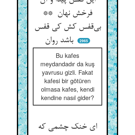
این قفس پیدا و آن
فرخش نهان **
بی‌قفس کش کی قفس
باشد روان
2965
Bu kafes
meydandadır da kuş
yavrusu gizli. Fakat
kafesi bir götüren
olmasa kafes, kendi
kendine nasıl gider?
ای خنک چشمی که