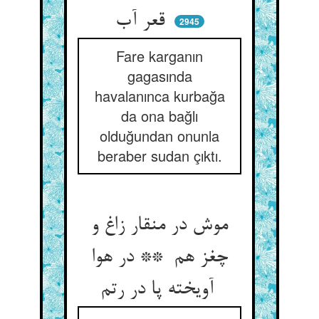
قعر آب
2945
Fare karganın
gagasında
havalanınca kurbağa
da ona bağlı
olduğundan onunla
beraber sudan çıktı.
موش در منقار زاغ و
چغز هم ** در هوا
آویخته پا در رتم