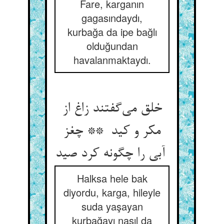
Fare, karganın
gagasındaydı,
kurbağa da ipe bağlı
olduğundan
havalanmaktaydı.
خلق می‌گفتند زاغ از
مکر و کید ** چغز
آبی را چگونه کرد صید
Halksa hele bak
diyordu, karga, hileyle
suda yaşayan
kurbağayı nasıl da