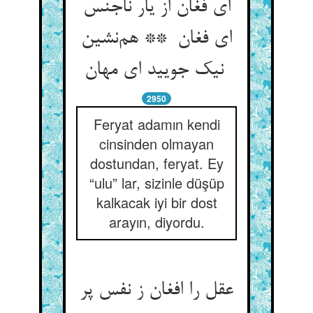
ای فغان از یار ناجنس
ای فغان ** هم‌نشین
نیک جویید ای مهان
2950
Feryat adamın kendi
cinsinden olmayan
dostundan, feryat. Ey
“ulu” lar, sizinle düşüp
kalkacak iyi bir dost
arayın, diyordu.
عقل را افغان ز نفس پر