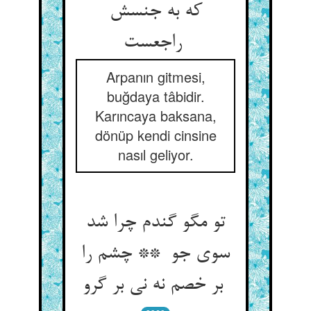
که به جنسش
راجعست
Arpanın gitmesi,
buğdaya tâbidir.
Karıncaya baksana,
dönüp kendi cinsine
nasıl geliyor.
تو مگو گندم چرا شد
سوی جو ** چشم را
بر خصم نه نی بر گرو