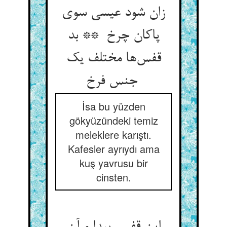
زان شود عیسی سوی
پاکان چرخ ** بد
قفس‌ها مختلف یک
جنس فرخ
İsa bu yüzden
gökyüzündeki temiz
meleklere karıştı.
Kafesler ayrıydı ama
kuş yavrusu bir
cinsten.