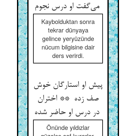
می‌گفت او درس نجوم
Kaybolduktan sonra
tekrar dünyaya
gelince yeryüzünde
nücum bilgisine dair
ders verirdi.
پیش او استارگان خوش
صف زده ** اختران
در درس او حاضر شده
Önünde yıldızlar
güzelce saf kurarlar,