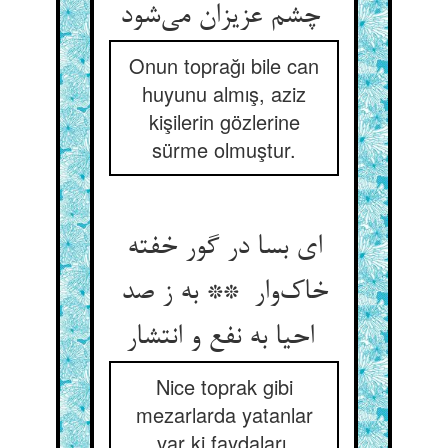
چشم عزیزان می‌شود
Onun toprağı bile can
huyunu almış, aziz
kişilerin gözlerine
sürme olmuştur.
ای بسا در گور خفته
خاک‌وار ** به ز صد
احیا به نفع و انتشار
Nice toprak gibi
mezarlarda yatanlar
var ki faydaları,