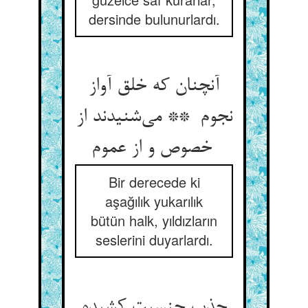
dersinde bulunurlardı.
آنچنان که خلق آواز
نجوم ** می‌شنیدند از
خصوص و از عموم
Bir derecede ki
aşağılık yukarılık
bütün halk, yıldızların
seslerini duyarlardı.
جذب جنسیت کشیده