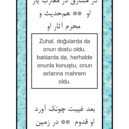
در مشارق در مغارب یار
او ** هم‌حدیث و
محرم آثار او
Zuhal, doğularda da
onun dostu oldu,
batılarda da, herhalde
onunla konuştu, onun
sırlarına mahrem
oldu.
بعد غیبت چونک آورد
او قدوم ** در زمین