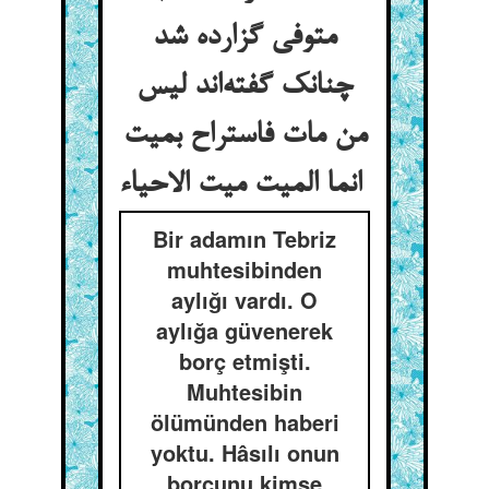
متوفی گزارده شد
چنانک گفته‌اند لیس
من مات فاستراح بمیت
انما المیت میت الاحیاء
Bir adamın Tebriz
muhtesibinden
aylığı vardı. O
aylığa güvenerek
borç etmişti.
Muhtesibin
ölümünden haberi
yoktu. Hâsılı onun
borcunu kimse