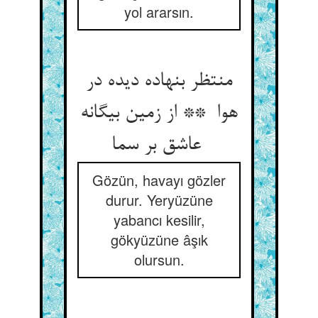
yol ararsın.
منتظر بنهاده دیده در
هوا ** از زمین بیگانه
عاشق بر سما
Gözün, havayı gözler
durur. Yeryüzüne
yabancı kesilir,
gökyüzüne âşık
olursun.