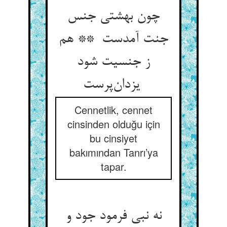
چون بهشتی جنس
جنت آمدست ** هم
ز جنسیت شود
یزدان‌پرست
Cennetlik, cennet
cinsinden olduğu için
bu cinsiyet
bakımından Tanrı’ya
tapar.
نه نبی فرمود جود و