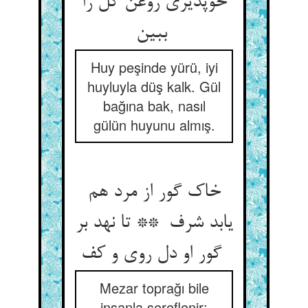
خوپذیری روغن گل را
ببین
Huy peşinde yürü, iyi
huyluyla düş kalk. Gül
bağına bak, nasıl
gülün huyunu almış.
خاک گور از مرد هم
یابد شرف ** تا نهد بر
گور او دل روی و کف
Mezar toprağı bile
insanla şereflenir;