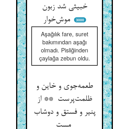
خبیثی شد زبون
موش‌خوار
3000
Aşağılık fare, suret
bakımından aşağı
olmadı. Pisliğinden
çaylağa zebun oldu.
طعمه‌جوی و خاین و
ظلمت‌پرست ** از
پنیر و فستق و دوشاب
مست