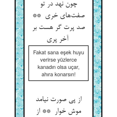
چون نهد در تو
صفت‌های خری **
صد پرت گر هست بر
آخر پری
Fakat sana eşek huyu
verirse yüzlerce
kanadın olsa uçar,
ahıra konarsın!
از پی صورت نیامد
موش خوار ** از