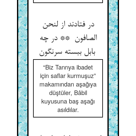
در فتادند از لنحن
الصافون ** در چه
بابل ببسته سرنگون
“Biz Tanrıya ibadet
için saflar kurmuşuz”
makamından aşağıya
düştüler, Bâbil
kuyusuna baş aşağı
asıldılar.