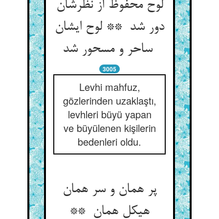
لوح محفوظ از نظرشان
دور شد ** لوح ایشان
ساحر و مسحور شد
3005
Levhi mahfuz,
gözlerinden uzaklaştı,
levhleri büyü yapan
ve büyülenen kişilerin
bedenleri oldu.
پر همان و سر همان
هیکل همان **