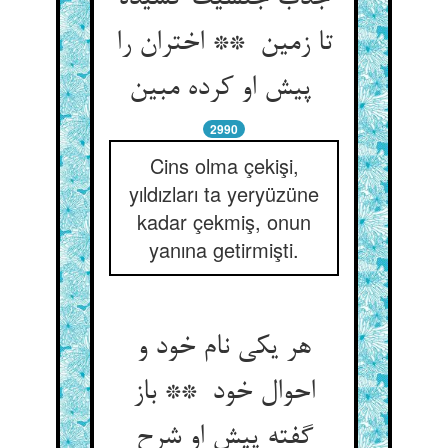
تا زمین ** اختران را
پیش او کرده مبین
2990
Cins olma çekişi,
yıldızları ta yeryüzüne
kadar çekmiş, onun
yanına getirmişti.
هر یکی نام خود و
احوال خود ** باز
گفته پیش او شرح