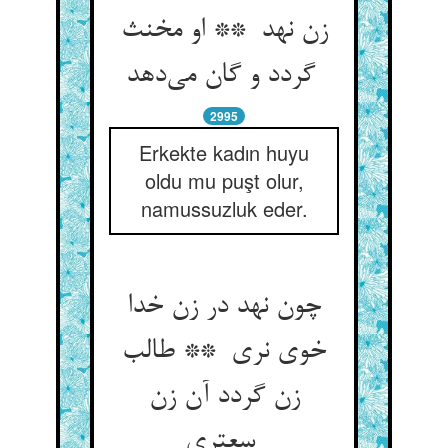
زن نهد ** او مخنث
گردد و گان می‌دهد
2995
Erkekte kadın huyu
oldu mu puşt olur,
namussuzluk eder.
چون نهد در زن خدا
خوی نری ** طالب
زن گردد آن زن
سعتری