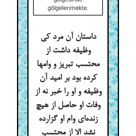
gölgelenmekte.
داستان آن مرد کی
وظیفه داشت از
محتسب تبریز و وامها
کرده بود بر امید آن
وظیفه و او را خبر نه از
وفات او حاصل از هیچ
زنده‌ای وام او گزارده
نشد الا از محتسب