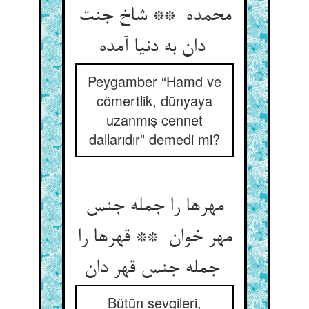
محمده ** شاخ جنت
دان به دنیا آمده
Peygamber “Hamd ve
cömertlik, dünyaya
uzanmış cennet
dallarıdır” demedi mi?
مهرها را جمله جنس
مهر خوان ** قهرها را
جمله جنس قهر دان
Bütün sevgileri,