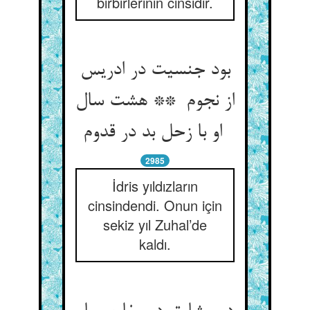
birbirlerinin cinsidir.
بود جنسیت در ادریس
از نجوم ** هشت سال
او با زحل بد در قدوم
2985
İdris yıldızların
cinsindendi. Onun için
sekiz yıl Zuhal’de
kaldı.