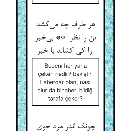
هر طرف چه می‌کشد
تن را نظر ** بی‌خبر
را کی کشاند با خبر
Bedeni her yana
çeken nedir? bakıştır.
Haberdar olan, nasıl
olur da bihaberi bildiği
tarafa çeker?
چونک اندر مرد خوی