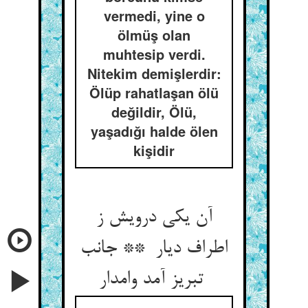
vermedi, yine o
ölmüş olan
muhtesip verdi.
Nitekim demişlerdir:
Ölüp rahatlaşan ölü
değildir, Ölü,
yaşadığı halde ölen
kişidir
آن یکی درویش ز
اطراف دیار ** جانب
تبریز آمد وامدار