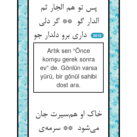
پس تو هم الجار ثم
الدار گو ** گر دلی
داری برو دلدار جو
3010
Artık sen “Önce
komşu gerek sonra
ev” de. Gönlün varsa
yürü, bir gönül sahibi
dost ara.
خاک او هم‌سیرت جان
می‌شود ** سرمه‌ی