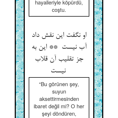
hayalleriyle köpürdü,
coştu.
او نگفت این نقش داد
آب نیست ** این به
جز تقلیب آن قلاب
نیست
“Bu görünen şey,
suyun
aksettirmesinden
ibaret değil mi? O her
şeyi döndüren,