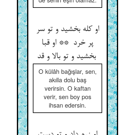
او کله بخشید و تو سر
پر خرد ** او قبا
بخشید و تو بالا و قد
O külâh bağışlar, sen,
akılla dolu baş
verirsin. O kaftan
verir, sen boy pos
ihsan edersin.
او زرم داد و تو دست