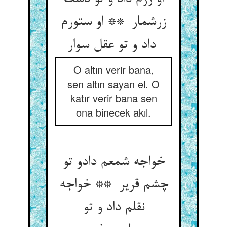
زرشمار ** او ستورم
داد و تو عقل سوار
O altın verir bana,
sen altın sayan el. O
katır verir bana sen
ona binecek akıl.
خواجه شمعم دادو تو
چشم قریر ** خواجه
نقلم داد و تو