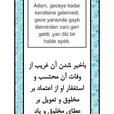
Adam, geceye kadar
kendisine gelemedi,
gece yarısında gayb
âleminden canı geri
geldi, yarı ölü bir
halde ayıldı.
باخبر شدن آن غریب از
وفات آن محتسب و
استغفار او از اعتماد بر
مخلوق و تعویل بر
عطای مخلوق و یاد