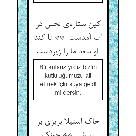
کین ستاره‌ی نحس در
آب آمدست ** تا کند
او سعد ما را زیردست
Bir kutsuz yıldız bizim
kutluluğumuzu alt
etmek için suya geldi
mi dersin.
خاک استیلا بریزی بر
سرش ** چونک