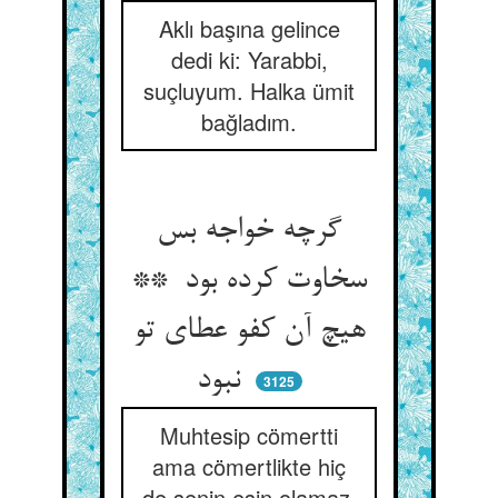
Aklı başına gelince
dedi ki: Yarabbi,
suçluyum. Halka ümit
bağladım.
گرچه خواجه بس
سخاوت کرده بود **
هیچ آن کفو عطای تو
نبود
3125
Muhtesip cömertti
ama cömertlikte hiç
de senin eşin olamaz.