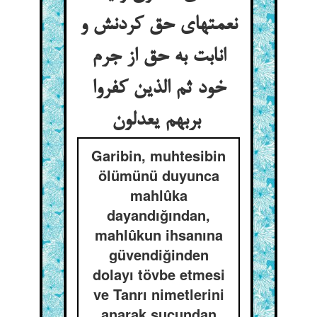
نعمتهای حق کردنش و
انابت به حق از جرم
خود ثم الذین کفروا
بربهم یعدلون
Garibin, muhtesibin
ölümünü duyunca
mahlûka
dayandığından,
mahlûkun ihsanına
güvendiğinden
dolayı tövbe etmesi
ve Tanrı nimetlerini
anarak suçundan