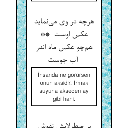
هرچه در وی می‌نماید
عکس اوست **
هم‌چو عکس ماه اندر
آب جوست
İnsanda ne görürsen
onun aksidir. Irmak
suyuna akseden ay
gibi hani.
بر صطرلابش نقوش