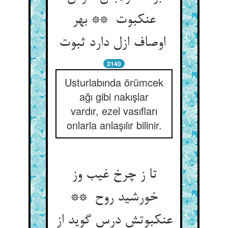
عنکبوت ** بهر
اوصاف ازل دارد ثبوت
3140
Usturlabında örümcek
ağı gibi nakışlar
vardır, ezel vasıfları
onlarla anlaşılır bilinir.
تا ز چرخ غیب وز
خورشید روح **
عنکبوتش درس گوید از