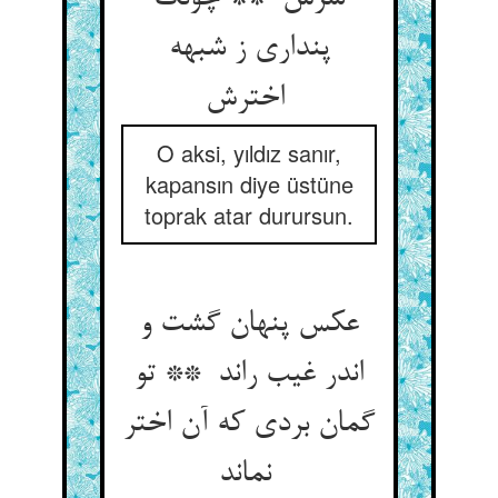
پنداری ز شبهه
اخترش
O aksi, yıldız sanır,
kapansın diye üstüne
toprak atar durursun.
عکس پنهان گشت و
اندر غیب راند ** تو
گمان بردی که آن اختر
نماند