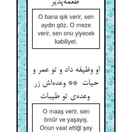
طعمه‌پذیر
O bana ışık verir, sen
aydın göz. O meze
verir, sen onu yiyecek
kabiliyet.
او وظیفه داد و تو عمر و
حیات ** وعده‌اش زر
وعده‌ی تو طیبات
O maaş verir, sen
ömür ve yaşayış.
Onun vaat ettiği şey