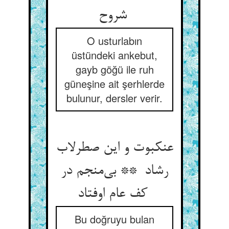
شروح
O usturlabın
üstündeki ankebut,
gayb göğü ile ruh
güneşine ait şerhlerde
bulunur, dersler verir.
عنکبوت و این صطرلاب
رشاد ** بی‌منجم در
کف عام اوفتاد
Bu doğruyu bulan