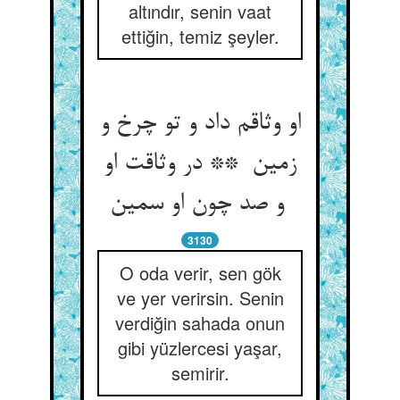
altındır, senin vaat
ettiğin, temiz şeyler.
او وثاقم داد و تو چرخ و
زمین ** در وثاقت او
و صد چون او سمین
3130
O oda verir, sen gök
ve yer verirsin. Senin
verdiğin sahada onun
gibi yüzlercesi yaşar,
semirir.