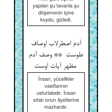
yapıları şu tavanla şu
döşemenin içine
koydu, gizledi.
آدم اصطرلاب اوصاف
علوست ** وصف آدم
مظهر آیات اوست
İnsan, yücelikler
vasıflarının
usturlabıdır. İnsan
sıfatı onun âyetlerine
mazhardır.