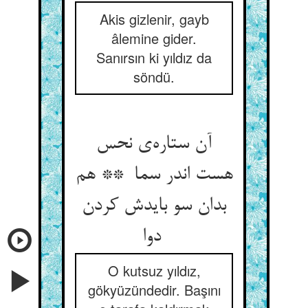
Akis gizlenir, gayb
âlemine gider.
Sanırsın ki yıldız da
söndü.
آن ستاره‌ی نحس
هست اندر سما ** هم
بدان سو بایدش کردن
دوا
O kutsuz yıldız,
gökyüzündedir. Başını