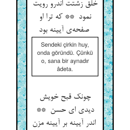
خلق زشتت اندرو رویت
نمود ** که ترا او
صفحه‌ی آیینه بود
Sendeki çirkin huy,
onda göründü. Çünkü
o, sana bir aynadır
âdeta.
چونک قبح خویش
دیدی ای حسن **
اندر آیینه بر آیینه مزن