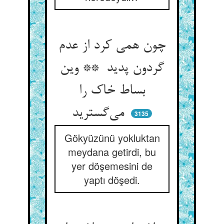
چون همی کرد از عدم
گردون پدید ** وین
بساط خاک را
می‌گسترید
3135
Gökyüzünü yokluktan
meydana getirdi, bu
yer döşemesini de
yaptı döşedi.