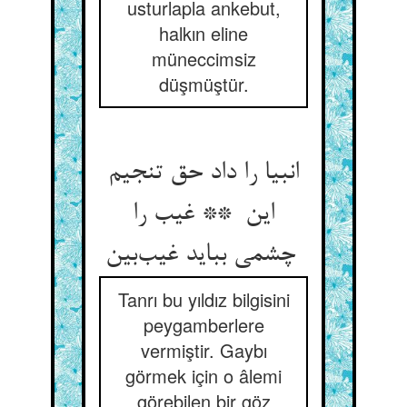
usturlapla ankebut,
halkın eline
müneccimsiz
düşmüştür.
انبیا را داد حق تنجیم
این ** غیب را
چشمی بباید غیب‌بین
Tanrı bu yıldız bilgisini
peygamberlere
vermiştir. Gaybı
görmek için o âlemi
görebilen bir göz