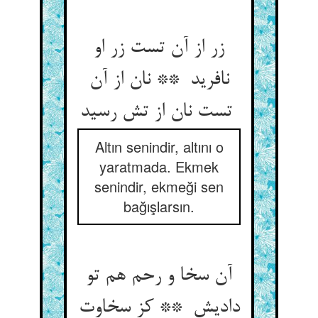
زر از آن تست زر او
نافرید ** نان از آن
تست نان از تش رسید
Altın senindir, altını o
yaratmada. Ekmek
senindir, ekmeği sen
bağışlarsın.
آن سخا و رحم هم تو
دادیش ** کز سخاوت