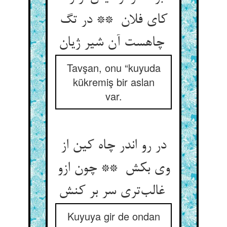
کای فلان ** در تگ
چاهست آن شیر ژیان
Tavşan, onu “kuyuda
kükremiş bir aslan
var.
در رو اندر چاه کین از
وی بکش ** چون ازو
غالب‌تری سر بر کنش
Kuyuya gir de ondan