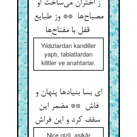
ز اختران می‌ساخت او
مصباح‌ها ** وز طبایع
قفل با مفتاح‌ها
Yıldızlardan kandiller
yaptı, tabiatlardan
kilitler ve anahtarlar.
ای بسا بنیادها پنهان و
فاش ** مضمر این
سقف کرد و این فراش
Nice gizli, aşikâr