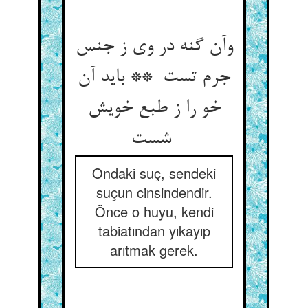
وآن گنه در وی ز جنس
جرم تست ** باید آن
خو را ز طبع خویش
شست
Ondaki suç, sendeki
suçun cinsindendir.
Önce o huyu, kendi
tabiatından yıkayıp
arıtmak gerek.