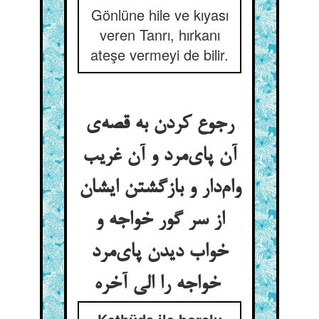
Gönlüne hile ve kıyası
veren Tanrı, hırkanı
ateşe vermeyi de bilir.
رجوع کردن به قصه‌ی
آن پای‌مرد و آن غریب
وام‌دار و بازگشتن ایشان
از سر گور خواجه و
خواب دیدن پای‌مرد
خواجه را الی آخره