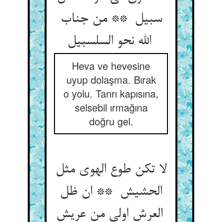
سبیل ** من جناب
الله نحو السلسبیل
Heva ve hevesine
uyup dolaşma. Bırak
o yolu. Tanrı kapısına,
selsebil ırmağına
doğru gel.
لا تکن طوع الهوی مثل
الحشیش ** ان ظل
العرش اولی من عریش