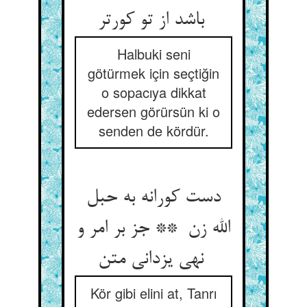
باشد از تو کورتر
Halbuki seni
götürmek için seçtiğin
o sopacıya dikkat
edersen görürsün ki o
senden de kördür.
دست کورانه به حبل
الله زن ** جز بر امر و
نهی یزدانی متن
Kör gibi elini at, Tanrı