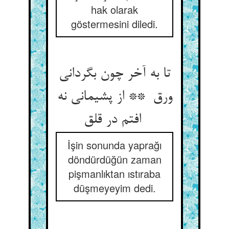
hak olarak
göstermesini diledi.
تا به آخر چون بگردانی
ورق ** از پشیمانی نه
افتم در قلق
İşin sonunda yaprağı
döndürdüğün zaman
pişmanlıktan ıstıraba
düşmeyeyim dedi.