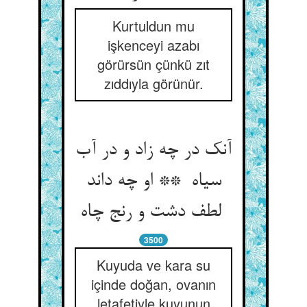
Kurtuldun mu
işkenceyi azabı
görürsün çünkü zıt
zıddıyla görünür.
آنک در چه زاد و در آب
سیاه ** او چه داند
لطف دشت و رنج چاه
3500
Kuyuda ve kara su
içinde doğan, ovanın
letafetiyle kuyunun