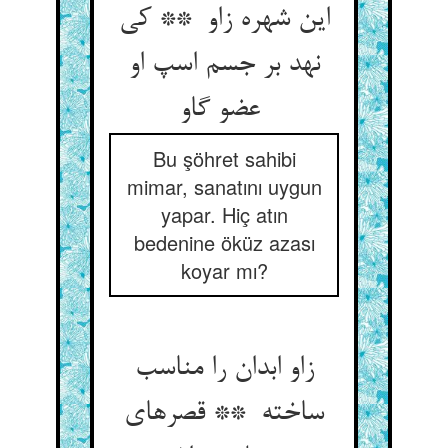
این شهره زاو ** کی
نهد بر جسم اسپ او
عضو گاو
Bu şöhret sahibi
mimar, sanatını uygun
yapar. Hiç atın
bedenine öküz azası
koyar mı?
زاو ابدان را مناسب
ساخته ** قصرهای