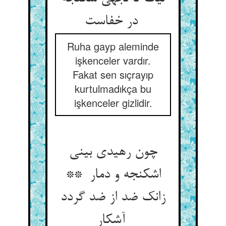
در خفاست
Ruha gayp aleminde
işkenceler vardır.
Fakat sen sıçrayıp
kurtulmadıkça bu
işkenceler gizlidir.
چون رهیدی بینی
اشکنجه و دمار **
زانک ضد از ضد گردد
آشکار