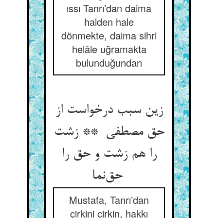
ıssı Tanrı’dan daima
halden hale
dönmekte, daima sihri
helâle uğramakta
bulunduğundan
زین سبب درخواست از
حق مصطفی ** زشت
را هم زشت و حق را
حق‌نما
Mustafa, Tanrı’dan
çirkini çirkin, hakkı