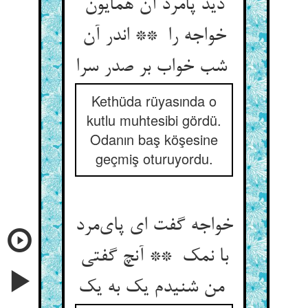
دید پامرد آن همایون
خواجه را ** اندر آن
شب خواب بر صدر سرا
Kethüda rüyasında o
kutlu muhtesibi gördü.
Odanın baş köşesine
geçmiş oturuyordu.
خواجه گفت ای پای‌مرد
با نمک ** آنچ گفتی
من شنیدم یک به یک