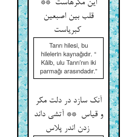
این مکرهاست **
قلب بین اصبعین
کبریاست
Tanrı hilesi, bu
hilelerin kaynağıdır. “
Kâlb, ulu Tanrı’nın iki
parmağı arasındadır.”
آنک سازد در دلت مکر
و قیاس ** آتشی داند
زدن اندر پلاس