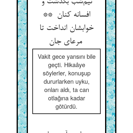
نیم‌شب بگذشت و
افسانه کنان **
خوابشان انداخت تا
مرعای جان
Vakit gece yarısını bile
geçti. Hikaâye
söylerler, konuşup
dururlarken uyku,
onları aldı, ta can
otlağına kadar
götürdü.