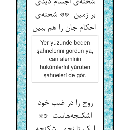
شحنه‌ی اجسام دیدی
بر زمین ** شحنه‌ی
احکام جان را هم ببین
Yer yüzünde beden
şahnelerini gördün ya,
can aleminin
hükümlerini yürüten
şahneleri de gör.
روح را در غیب خود
اشکنجه‌هاست **
لیک تا نجهی شکنجه