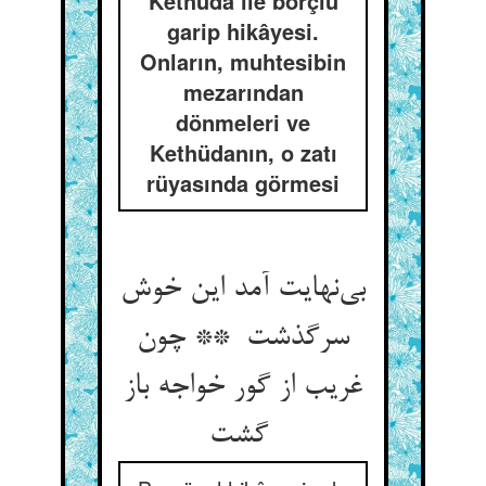
Kethüda ile borçlu
garip hikâyesi.
Onların, muhtesibin
mezarından
dönmeleri ve
Kethüdanın, o zatı
rüyasında görmesi
بی‌نهایت آمد این خوش
سرگذشت ** چون
غریب از گور خواجه باز
گشت