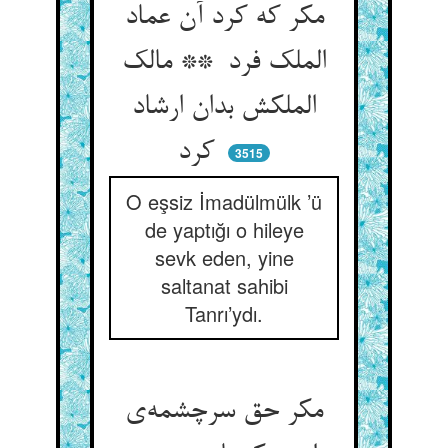
مکر که کرد آن عماد
الملک فرد ** مالک
الملکش بدان ارشاد
کرد
3515
O eşsiz İmadülmülk ’ü
de yaptığı o hileye
sevk eden, yine
saltanat sahibi
Tanrı’ydı.
مکر حق سرچشمه‌ی