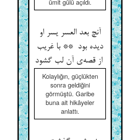
ümit gülü açıldı.
آنچ بعد العسر یسر او
دیده بود ** با غریب
از قصه‌ی آن لب گشود
Kolaylığın, güçlükten
sonra geldiğini
görmüştü. Garibe
buna ait hikâyeler
anlattı.