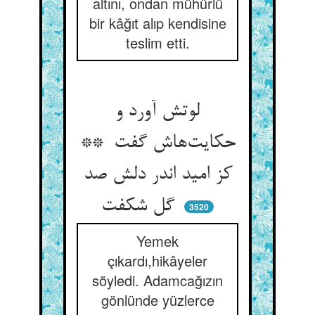
altını, ondan mühürlü
bir kâğıt alıp kendisine
teslim etti.
لوتش آورد و
حکایت‌هاش گفت **
کز امید اندر دلش صد
گل شکفت
3520
Yemek
çıkardı,hikâyeler
söyledi. Adamcağızın
gönlünde yüzlerce