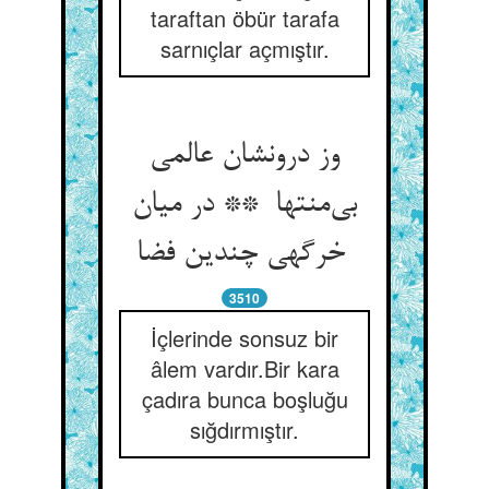
taraftan öbür tarafa
sarnıçlar açmıştır.
وز درونشان عالمی
بی‌منتها ** در میان
خرگهی چندین فضا
3510
İçlerinde sonsuz bir
âlem vardır.Bir kara
çadıra bunca boşluğu
sığdırmıştır.