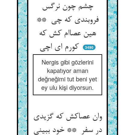
چشم چون نرگس
فروبندی که چی **
هین عصاام کش که
کورم ای اچی
3490
Nergis gibi gözlerini
kapatıyor aman
değneğimi tut beni yet
ey ulu kişi diyorsun.
وان عصاکش که گزیدی
در سفر ** خود ببینی