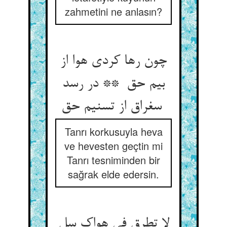
zahmetini ne anlasın?
چون رها کردی هوا از
بیم حق ** در رسد
سغراق از تسنیم حق
Tanrı korkusuyla heva
ve hevesten geçtin mi
Tanrı tesniminden bir
sağrak elde edersin.
لا تطرق فی هواک سل