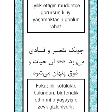
İyilik ettiğin müddetçe
görürsün ki iyi
yaşamaktasın gönlün
rahat.
چونک تقصیر و فسادی
می‌رود ** آن حیات و
ذوق پنهان می‌شود
Fakat bir kötülükte
bulundun, bir fenalık
ettin mi o yaşayış o
zevk gizleniverir.