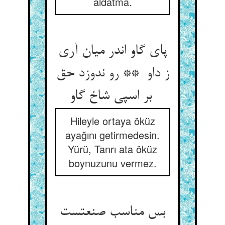
aldatma.
پای گاو اندر میان آری
ز داو ** رو ندوزد حق
بر اسپی شاخ گاو
Hileyle ortaya öküz
ayağını getirmedesin.
Yürü, Tanrı ata öküz
boynuzunu vermez.
بس مناسب صنعتست