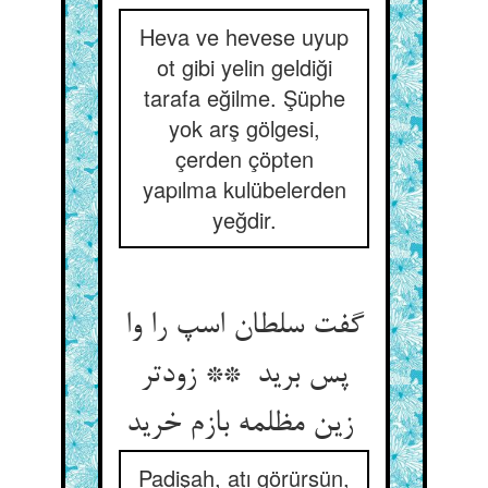
Heva ve hevese uyup
ot gibi yelin geldiği
tarafa eğilme. Şüphe
yok arş gölgesi,
çerden çöpten
yapılma kulübelerden
yeğdir.
گفت سلطان اسپ را وا
پس برید ** زودتر
زین مظلمه بازم خرید
Padişah, atı görürsün,