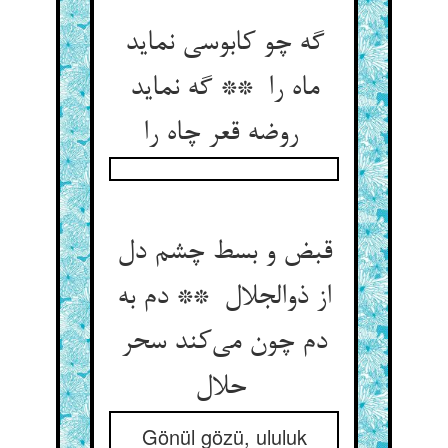
گه چو کابوسی نماید
ماه را ** گه نماید
روضه قعر چاه را
قبض و بسط چشم دل
از ذوالجلال ** دم به
دم چون می‌کند سحر
حلال
Gönül gözü, ululuk