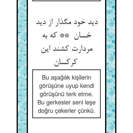
دید خود مگذار از دید
خسان ** که به
مردارت کشند این
کرکسان
Bu aşağılık kişilerin
görüşüne uyup kendi
görüşünü terk etme.
Bu gerkesler seni leşe
doğru çekerler çünkü.