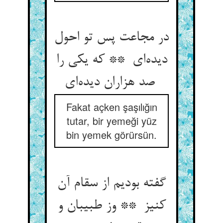
در مجاعت پس تو احول
دیده‌ای ** که یکی را
صد هزاران دیده‌ای
Fakat açken şaşılığın
tutar, bir yemeği yüz
bin yemek görürsün.
گفته بودیم از سقام آن
کنیز ** وز طبیبان و