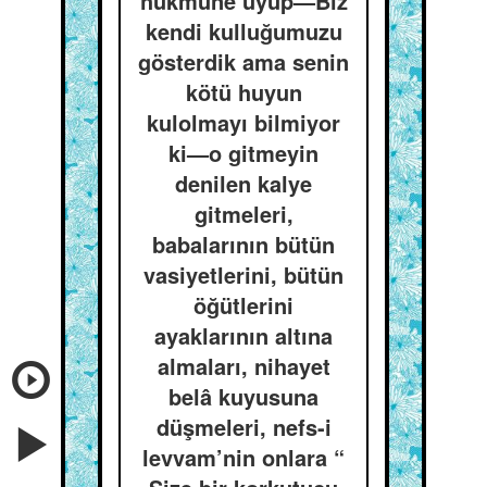
hükmüne uyup—Biz
kendi kulluğumuzu
gösterdik ama senin
kötü huyun
kulolmayı bilmiyor
ki—o gitmeyin
denilen kalye
gitmeleri,
babalarının bütün
vasiyetlerini, bütün
öğütlerini
ayaklarının altına
almaları, nihayet
belâ kuyusuna
düşmeleri, nefs-i
levvam’nin onlara “