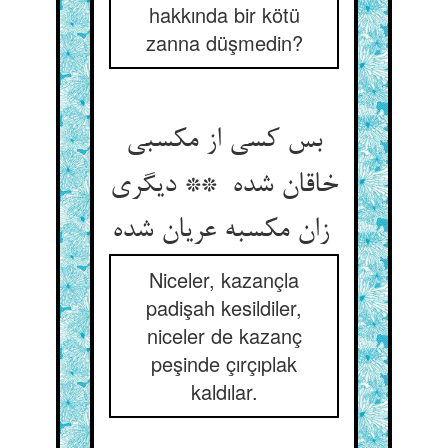
hakkında bir kötü
zanna düşmedin?
بس کسی از مکسبی
خاقان شده ** دیگری
زان مکسبه عریان شده
Niceler, kazançla
padişah kesildiler,
niceler de kazanç
peşinde çırçıplak
kaldılar.