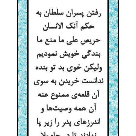
رفتن پسران سلطان به
حکم آنک الانسان
حریص علی ما منع ما
بندگی خویش نمودیم
ولیکن خوی بد تو بنده
ندانست خریدن به سوی
آن قلعه‌ی ممنوع عنه
آن همه وصیت‌ها و
اندرزهای پدر را زیر پا