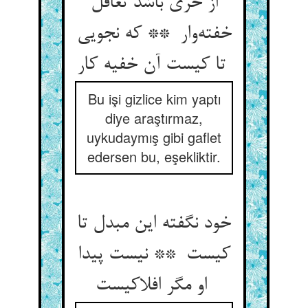
از خری باشد تغافل
خفته‌وار ** که نجویی
تا کیست آن خفیه کار
Bu işi gizlice kim yaptı
diye araştırmaz,
uykudaymış gibi gaflet
edersen bu, eşekliktir.
خود نگفته این مبدل تا
کیست ** نیست پیدا
او مگر افلاکیست