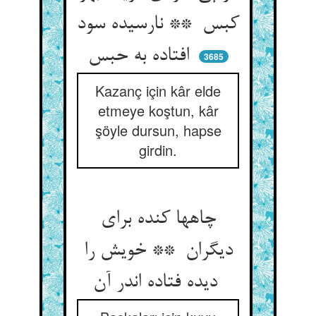
کبس ** نارسیده سود
افتاده به حبس
3685
Kazanç için kâr elde
etmeye koştun, kâr
şöyle dursun, hapse
girdin.
چاهها کنده برای
دیگران ** خویش را
دیده فتاده اندر آن