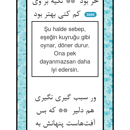
خر بود ** تکیه بر وی
کم کنی بهتر بود
3690
Şu halde sebep,
eşeğin kuyruğu gibi
oynar, döner durur.
Ona pek
dayanmazsan daha
iyi edersin.
ور سبب گیری نگیری
هم دلیر ** که بس
آفت‌هاست پنهانش به