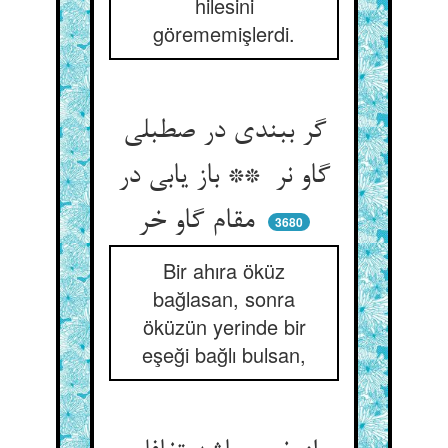
hilesini
görememişlerdi.
گر ببندی در صطبلی
گاو نر ** باز یابی در
مقام گاو خر
3680
Bir ahıra öküz
bağlasan, sonra
öküzün yerinde bir
eşeği bağlı bulsan,