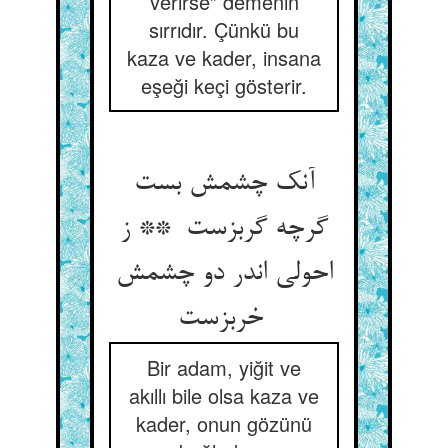
verirse” demenin
sırrıdır. Çünkü bu
kaza ve kader, insana
eşeği keçi gösterir.
آنک چشمش بست
گرچه گربزست ** ز
احولی اندر دو چشمش
خربزست
Bir adam, yiğit ve
akıllı bile olsa kaza ve
kader, onun gözünü