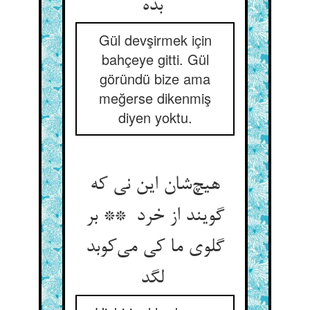
بده
Gül devşirmek için
bahçeye gitti. Gül
göründü bize ama
meğerse dikenmiş
diyen yoktu.
هیچ‌شان این نی که
گویند از خرد ** بر
گلوی ما کی می‌کوبد
لگد