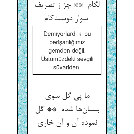
لگام ** جز ز تصریف
سوار دوست‌کام
Demiyorlardı ki bu
perişanlığımız
gemden değil.
Üstümüzdeki sevgili
süvariden.
ما پی گل سوی
بستان‌ها شده ** گل
نموده آن و آن خاری