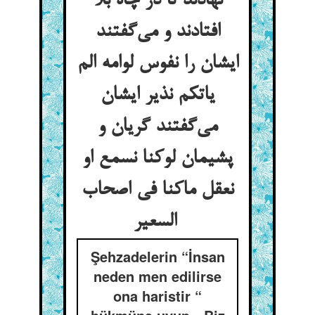
نهادند تا در چاه بلا
افتادند و می‌گفتند
ایشان را نفوس لوامه الم
یاتکم نذیر ایشان
می‌گفتند گریان و
پشیمان لوکنا نسمع او
نعقل ماکنا فی اصحاب
السعیر
Şehzadelerin “İnsan
neden men edilirse
ona haristir “