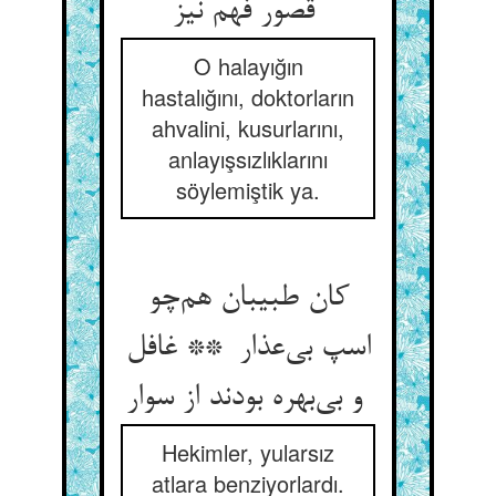
قصور فهم نیز
O halayığın
hastalığını, doktorların
ahvalini, kusurlarını,
anlayışsızlıklarını
söylemiştik ya.
کان طبیبان هم‌چو
اسپ بی‌عذار ** غافل
و بی‌بهره بودند از سوار
Hekimler, yularsız
atlara benziyorlardı.