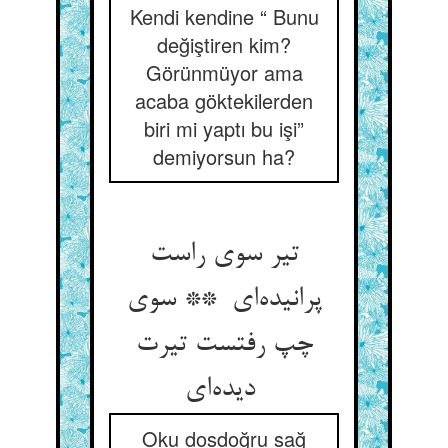
Kendi kendine “ Bunu
değiştiren kim?
Görünmüyor ama
acaba göktekilerden
biri mi yaptı bu işi”
demiyorsun ha?
تیر سوی راست
پرانیده‌ای ** سوی
چپ رفتست تیرت
دیده‌ای
Oku dosdoğru sağ