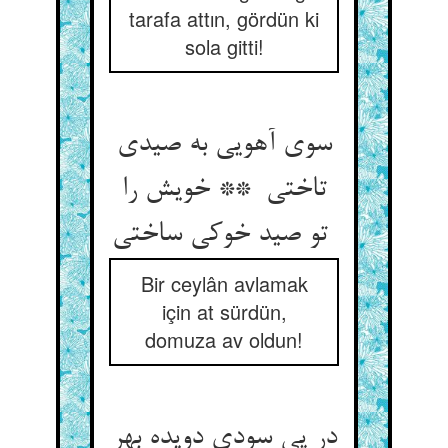
tarafa attın, gördün ki
sola gitti!
سوی آهویی به صیدی
تاختی ** خویش را
تو صید خوکی ساختی
Bir ceylân avlamak
için at sürdün,
domuza av oldun!
در پی سودی دویده بهر