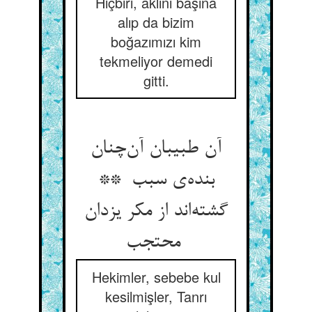
Hiçbiri, aklını başına
alıp da bizim
boğazımızı kim
tekmeliyor demedi
gitti.
آن طبیبان آن‌چنان
بنده‌ی سبب **
گشته‌اند از مکر یزدان
محتجب
Hekimler, sebebe kul
kesilmişler, Tanrı