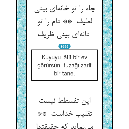
چاه را تو خانه‌ای بینی
لطیف ** دام را تو
دانه‌ای بینی ظریف
3695
Kuyuyu lâtif bir ev
görürsün, tuzağı zarif
bir tane.
این تفسطط نیست
تقلیب خداست **
می‌نماید که حقیقتها