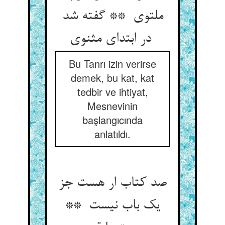
ملتوی ** گفته شد
در ابتدای مثنوی
Bu Tanrı izin verirse
demek, bu kat, kat
tedbir ve ihtiyat,
Mesnevinin
başlangıcında
anlatıldı.
صد کتاب ار هست جز
یک باب نیست **