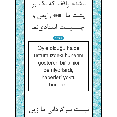
ناشده واقف که نک بر
پشت ما ** رایض و
چستیست استادی‌نما
3675
Öyle olduğu halde
üstümüzdeki hünerini
gösteren bir binici
demiyorlardı,
haberleri yoktu
bundan.
نیست سرگردانی ما زین