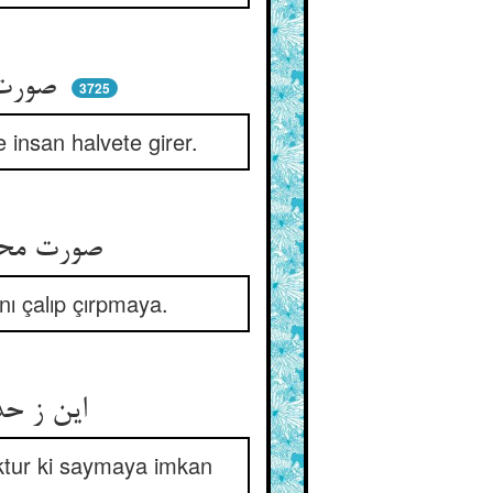
صورت خوبان بود عشرت کند ** صورت غیبی بود خلوت کند
3725
 insan halvete girer.
صورت محتاجی آرد سوی کسب ** صورت بازو وری آرد به غصب
nı çalıp çırpmaya.
این ز حد و اندازه‌ها باشد برون ** داعی فعل از خیال گونه‌گون
oktur ki saymaya imkan