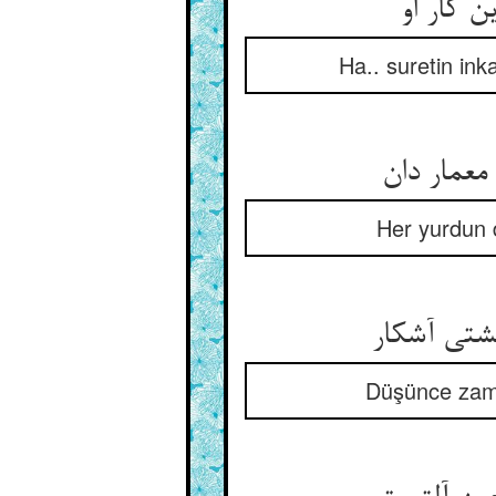
Ha.. suretin ink
Her yurdun d
Düşünce zama