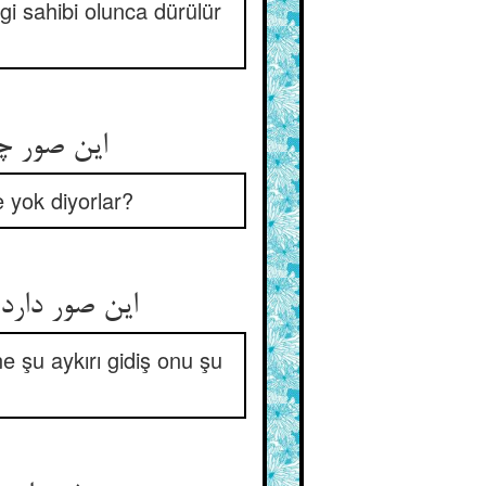
gi sahibi olunca dürülür
این صور چون بنده‌ی بی‌صورتند ** پس چرا در نفی صاحب‌نعمتند
e yok diyorlar?
این صور دارد ز بی‌صورت وجود ** چیست پس بر موجد خویشش جحود
ne şu aykırı gidiş onu şu