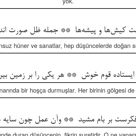
yok.
nsuz hüner ve sanatlar, hep düşüncelerde doğan sur
arında bir hoşça durmuşlar. Her birinin gölgesi d
de duran düşüncenin, fikrin suretidir. O ne yapar