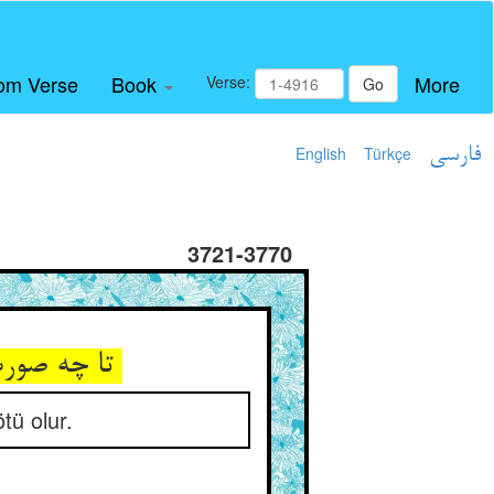
om Verse
Book
More
Verse:
Go
English
Türkçe
فارسی
3721-3770
تا چه صورت باشد آن بر وفق خود ** اندر آرد جسم را در نیک و بد
tü olur.