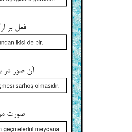
فعل بر ارکان و فکرت مکتتم ** لیک در تاثیر و وصلت دو به هم
ndan ikisi de bir.
آن صور در بزم کز جام خوشیست ** فایده‌ی او بی‌خودی و بیهشیست
eçmesi sarhoş olmasıdır.
صورت مرد و زن و لعب و جماع ** فایده‌ش بی‌هوشی وقت وقاع
den geçmelerini meydana