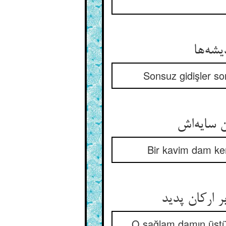
Sonsuz gidişler so
Bir kavim dam ken
O sağlam damın üstün