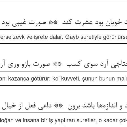
derse zevk ve işrete dalar. Gayb suretiyle görünürse
nsanı kazanca götürür; kol kuvveti, şunun bunun malı
doğan ve insana bir iş yaptıran suretler, o kadar ç