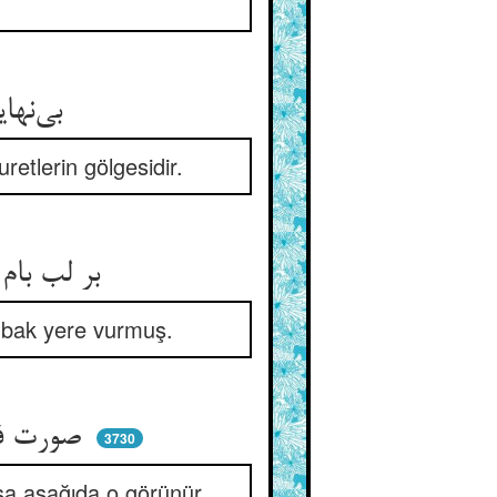
بی‌نهایت کیش‌ها و پیشه‌ها ** جمله ظل صورت اندیشه‌ها
etlerin gölgesidir.
بر لب بام ایستاده قوم خوش ** هر یکی را بر زمین بین سایه‌اش
e bak yere vurmuş.
صورت فکرست بر بام مشید ** وآن عمل چون سایه بر ارکان پدید
3730
sa aşağıda o görünür.