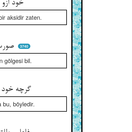
خود ازو یابد ظهور انکار او ** نیست غیر عکس خود این کار او
ir aksidir zaten.
صورت دیوار و سقف هر مکان ** سایه‌ی اندیشه‌ی معمار دان
3740
 gölgesi bil.
گرچه خود اندر محل افتکار ** نیست سنگ و چوب و خشتی آشکار
bu, böyledir.