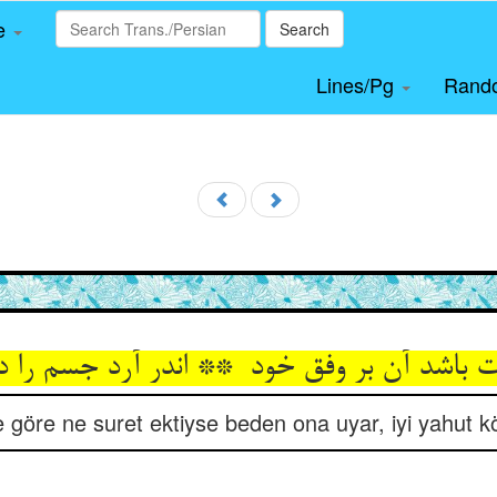
le
Search
Lines/Pg
Rand
e göre ne suret ektiyse beden ona uyar, iyi yahut kö