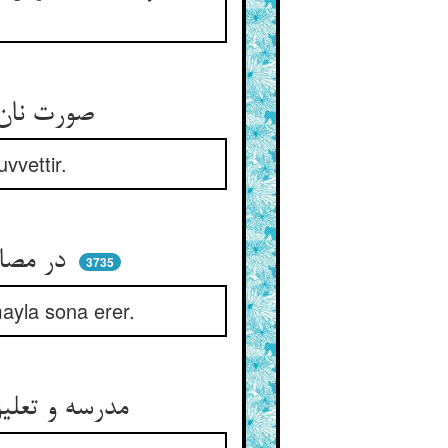
صورت نان و نمک کان نعمتست ** فایده‌ش آن قوت بی‌صورتست
vvettir.
در مصاف آن صورت تیغ و سپر ** فایده‌ش بی‌صورتی یعنی ظفر
3735
mayla sona erer.
مدرسه و تعلیق و صورت‌های وی ** چون به دانش متصل شد گشت طی