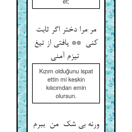
et;
مر مرا دختر اگر ثابت
کنی ** یافتی از تیغ
تیزم آمنی
Kızım olduğunu ispat
ettin mi keskin
kılıcımdan emin
olursun.
ورنه بی شک من ببرم