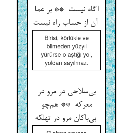
آگاه نیست ** بر عما
آن از حساب راه نیست
Birisi, körlükle ve
bilmeden yüzyıl
yürürse o aştığı yol,
yoldan sayılmaz.
بی‌سلاحی در مرو در
معرکه ** هم‌چو
بی‌باکان مرو در تهلکه
Silahsız savaşa