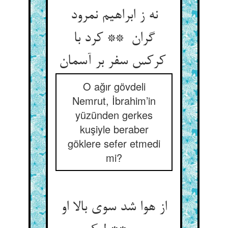
نه ز ابراهیم نمرود
گران ** کرد با
کرکس سفر بر آسمان
O ağır gövdeli
Nemrut, İbrahim’in
yüzünden gerkes
kuşiyle beraber
göklere sefer etmedi
mi?
از هوا شد سوی بالا او