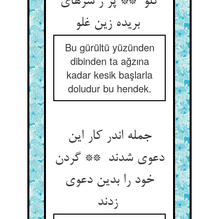
گلو ** پر ز سرهای
بریده زین غلو
Bu gürültü yüzünden
dibinden ta ağzına
kadar kesik başlarla
doludur bu hendek.
جمله اندر کار این
دعوی شدند ** گردن
خود را بدین دعوی
زدند