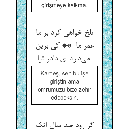
girişmeye kalkma.
تلخ خواهی کرد بر ما
عمر ما ** کی برین
می‌دارد ای دادر ترا
Kardeş, sen bu işe
giriştin ama
ömrümüzü bize zehir
edeceksin.
گر رود صد سال آنک