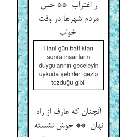
ز اغتراب ** حس
مردم شهرها در وقت
خواب
Hani gün battıktan
sonra insanların
duygularının geceleyin
uykuda şehirleri gezip
tozduğu gibi.
آنچنان که عارف از راه
نهان ** خوش نشسته