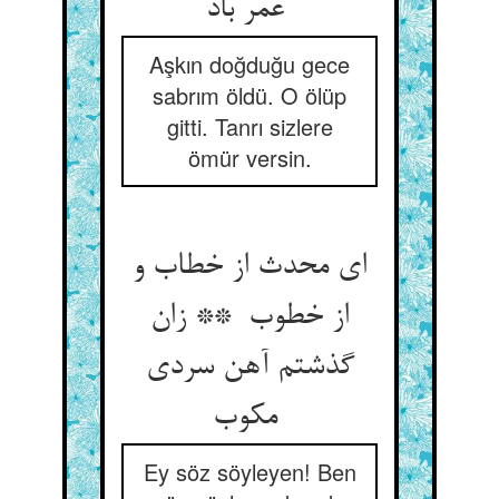
عمر باد
Aşkın doğduğu gece
sabrım öldü. O ölüp
gitti. Tanrı sizlere
ömür versin.
ای محدث از خطاب و
از خطوب ** زان
گذشتم آهن سردی
مکوب
Ey söz söyleyen! Ben