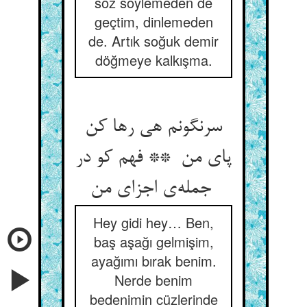
söz söylemeden de
geçtim, dinlemeden
de. Artık soğuk demir
döğmeye kalkışma.
سرنگونم هی رها کن
پای من ** فهم کو در
جمله‌ی اجزای من
Hey gidi hey… Ben,
baş aşağı gelmişim,
ayağımı bırak benim.
Nerde benim
bedenimin cüzlerinde