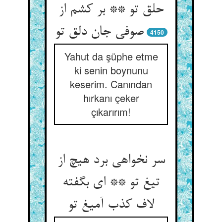
حلق تو ** بر کشم از
صوفی جان دلق تو
4150
Yahut da şüphe etme
ki senin boynunu
keserim. Canından
hırkanı çeker
çıkarırım!
سر نخواهی برد هیچ از
تیغ تو ** ای بگفته
لاف کذب آمیغ تو