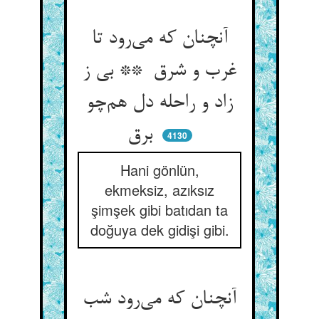
آنچنان که می‌رود تا
غرب و شرق ** بی ز
زاد و راحله دل هم‌چو
برق
4130
Hani gönlün,
ekmeksiz, azıksız
şimşek gibi batıdan ta
doğuya dek gidişi gibi.
آنچنان که می‌رود شب