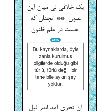
یک خلافی نی میان این
عیون ** آنچنان که
هست در علم ظنون
4135
Bu kaynaklarda, öyle
zanla kurulmuş
bilgilerde olduğu gibi
türlü, türlü değil, bir
tane bile aykırı şey
yoktur.
آن تحری آمد اندر لیل