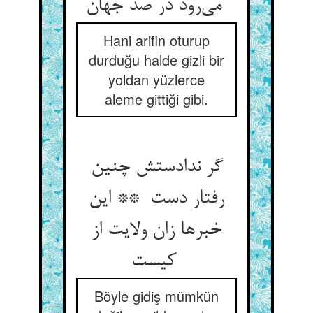
می‌رود در صد جهان
Hani arifin oturup
durduğu halde gizli bir
yoldan yüzlerce
aleme gittiği gibi.
گر ندادستش چنین
رفتار دست ** این
خبرها زان ولایت از
کیست
Böyle gidiş mümkün