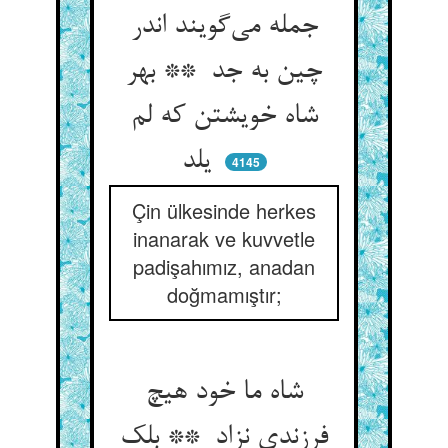
جمله می‌گویند اندر
چین به جد ** بهر
شاه خویشتن که لم
یلد
4145
Çin ülkesinde herkes
inanarak ve kuvvetle
padişahımız, anadan
doğmamıştır;
شاه ما خود هیچ
فرزندی نزاد ** بلک