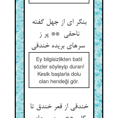
بنگر ای از جهل گفته
ناحقی ** پر ز
سرهای بریده خندقی
Ey bilgisizlikten batıl
sözler söyleyip duran!
Kesik başlarla dolu
olan hendeği gör.
خندقی از قعر خندق تا