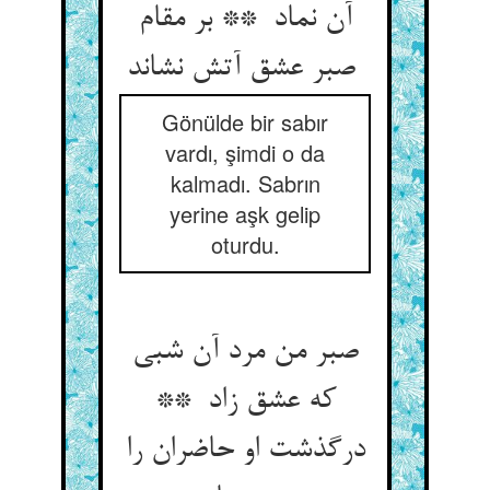
آن نماد ** بر مقام
صبر عشق آتش نشاند
Gönülde bir sabır
vardı, şimdi o da
kalmadı. Sabrın
yerine aşk gelip
oturdu.
صبر من مرد آن شبی
که عشق زاد **
درگذشت او حاضران را