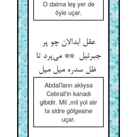
O daima leş yer de
öyle uçar.
عقل ابدالان چو پر
جبرئیل ** می‌پرد تا
ظل سدره میل میل
Abdal’ların aklıysa
Cebrail’in kanadı
gibidir. Mil ,mil yol alır
ta sidre gölgesine
uçar.