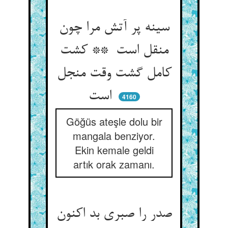
سینه پر آتش مرا چون
منقل است ** کشت
کامل گشت وقت منجل
است
4160
Göğüs ateşle dolu bir
mangala benziyor.
Ekin kemale geldi
artık orak zamanı.
صدر را صبری بد اکنون