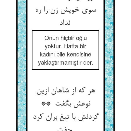
سوی خویش زن را ره
نداد
Onun hiçbir oğlu
yoktur. Hatta bir
kadını bile kendisine
yaklaştırmamıştır der.
هر که از شاهان ازین
نوعش بگفت **
گردنش با تیغ بران کرد
جفت