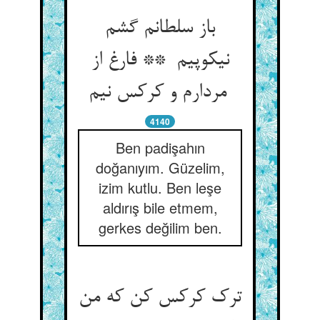
باز سلطانم گشم
نیکوپیم ** فارغ از
مردارم و کرکس نیم
4140
Ben padişahın
doğanıyım. Güzelim,
izim kutlu. Ben leşe
aldırış bile etmem,
gerkes değilim ben.
ترک کرکس کن که من