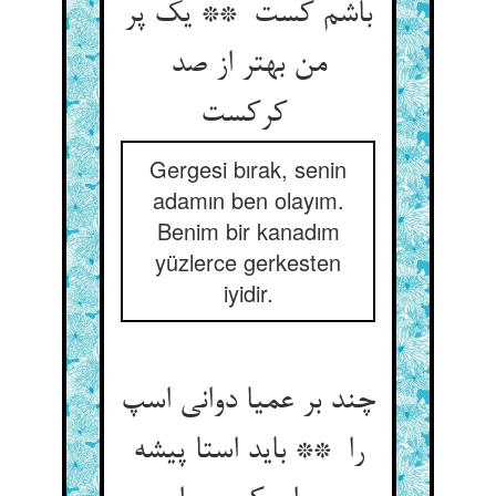
باشم کست ** یک پر
من بهتر از صد
کرکست
Gergesi bırak, senin
adamın ben olayım.
Benim bir kanadım
yüzlerce gerkesten
iyidir.
چند بر عمیا دوانی اسپ
را ** باید استا پیشه