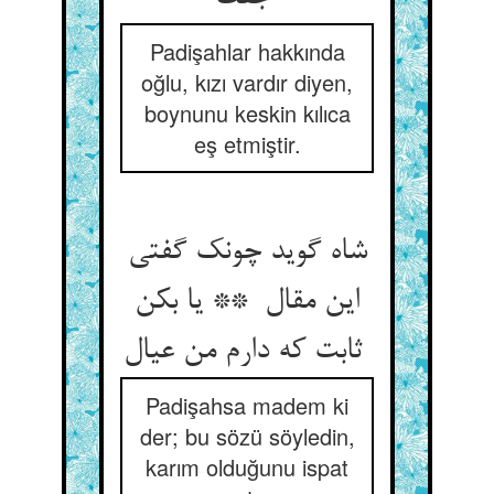
Padişahlar hakkında
oğlu, kızı vardır diyen,
boynunu keskin kılıca
eş etmiştir.
شاه گوید چونک گفتی
این مقال ** یا بکن
ثابت که دارم من عیال
Padişahsa madem ki
der; bu sözü söyledin,
karım olduğunu ispat