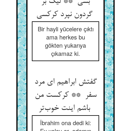
بسی ** لیک بر
گردون نپرد کرکسی
Bir hayli yücelere çıktı
ama herkes bu
gökten yukarıya
çıkamaz ki.
گفتش ابراهیم ای مرد
سفر ** کرکست من
باشم اینت خوب‌تر
İbrahim ona dedi ki:
Ey yolcu er, adamın