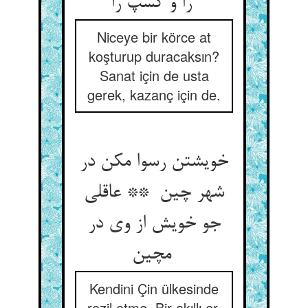
را و کسپ را
Niceye bir körce at
koşturup duracaksın?
Sanat için de usta
gerek, kazanç için de.
خویشتن رسوا مکن در
شهر چین ** عاقلی
جو خویش از وی در
مچین
Kendini Çin ülkesinde
rezil etme. Bir akıllı er,