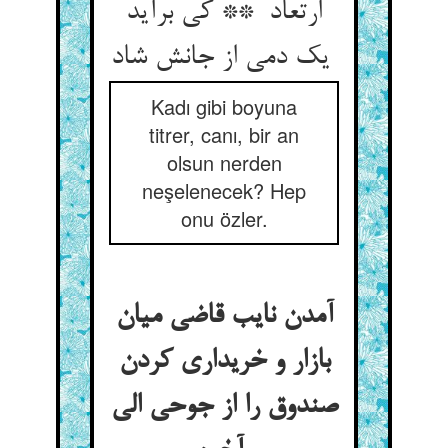
ارتعاد ** کی برآید
یک دمی از جانش شاد
Kadı gibi boyuna
titrer, canı, bir an
olsun nerden
neşelenecek? Hep
onu özler.
آمدن نایب قاضی میان
بازار و خریداری کردن
صندوق را از جوحی الی