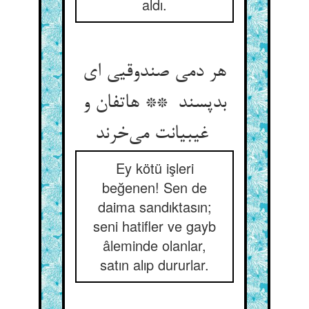
aldı.
هر دمی صندوقیی ای
بدپسند ** هاتفان و
غیبیانت می‌خرند
Ey kötü işleri
beğenen! Sen de
daima sandıktasın;
seni hatifler ve gayb
âleminde olanlar,
satın alıp dururlar.