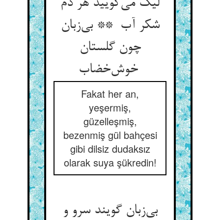
لیک می‌گویید هر دم
شکر آب ** بی‌زبان
چون گلستان
خوش‌خضاب
Fakat her an,
yeşermiş,
güzelleşmiş,
bezenmiş gül bahçesi
gibi dilsiz dudaksız
olarak suya şükredin!
بی‌زبان گویند سرو و