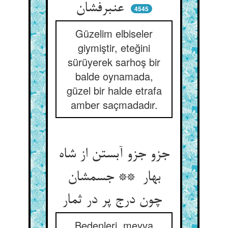
عنبرفشان
4545
Güzelim elbiseler
giymiştir, eteğini
sürüyerek sarhoş bir
balde oynamada,
güzel bir halde etrafa
amber saçmadadır.
جزو جزو آبستن از شاه
بهار ** جسمشان
چون درج پر در ثمار
Bedenleri, meyva