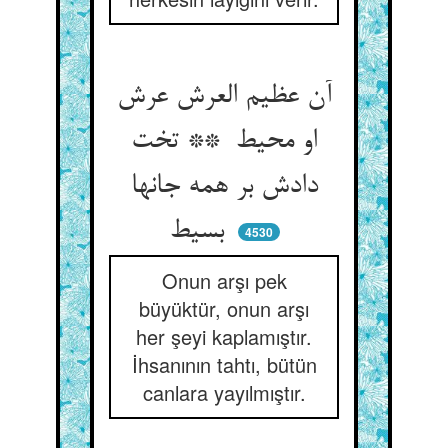
آن عظیم العرش عرش
او محیط ** تخت
دادش بر همه جانها
بسیط
4530
Onun arşı pek
büyüktür, onun arşı
her şeyi kaplamıştır.
İhsanının tahtı, bütün
canlara yayılmıştır.