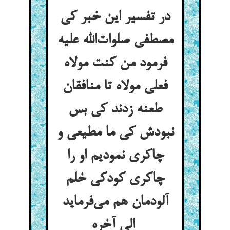
در تفسیر این خبر کی
مصطفی صلوات‌الله علیه
فرمود من کنت مولاه
فعلی مولاه تا منافقان
طعنه زدند کی بس
نبودش کی ما مطیعی و
چاکری نمودیم او را
چاکری کودکی خلم
آلودمان هم می‌فرماید
الی آخره