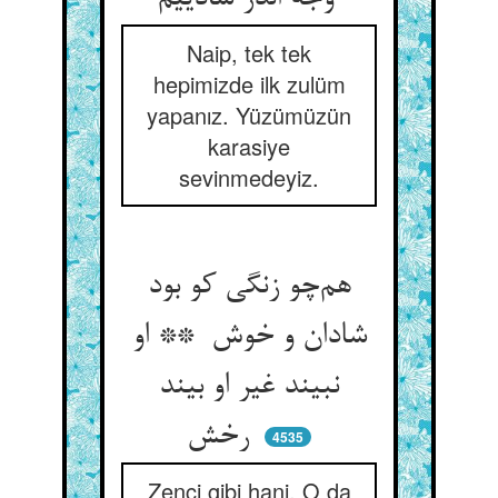
Naip, tek tek
hepimizde ilk zulüm
yapanız. Yüzümüzün
karasiye
sevinmedeyiz.
هم‌چو زنگی کو بود
شادان و خوش ** او
نبیند غیر او بیند
رخش
4535
Zenci gibi hani. O da