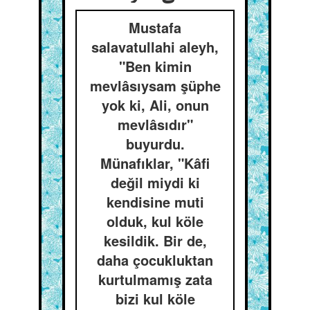
Mustafa
salavatullahi aleyh,
"Ben kimin
mevlâsıysam şüphe
yok ki, Ali, onun
mevlâsıdır"
buyurdu.
Münafıklar, "Kâfi
değil miydi ki
kendisine muti
olduk, kul köle
kesildik. Bir de,
daha çocukluktan
kurtulmamış zata
bizi kul köle