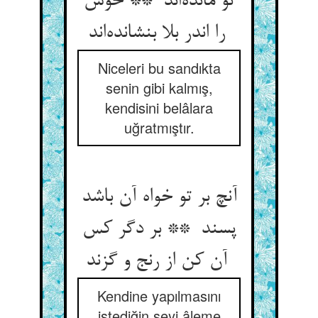
تو مانده‌اند ** خوش
را اندر بلا بنشانده‌اند
Niceleri bu sandıkta
senin gibi kalmış,
kendisini belâlara
uğratmıştır.
آنچ بر تو خواه آن باشد
پسند ** بر دگر کس
آن کن از رنج و گزند
Kendine yapılmasını
istediğin şeyi âleme