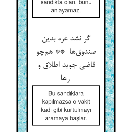
sandıkta olan, bunu
anlayamaz.
گر نشد غره بدین
صندوق‌ها ** هم‌چو
قاضی جوید اطلاق و
رها
Bu sandıklara
kapılmazsa o vakit
kadı gibi kurtulmayı
aramaya başlar.