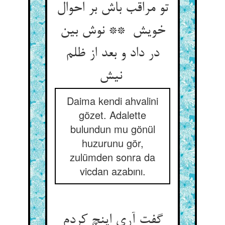
تو مراقب باش بر احوال
خویش ** نوش بین
در داد و بعد از ظلم
نیش
Daima kendi ahvalini
gözet. Adalette
bulundun mu gönül
huzurunu gör,
zulümden sonra da
vicdan azabını.
گفت آری اینچ کردم