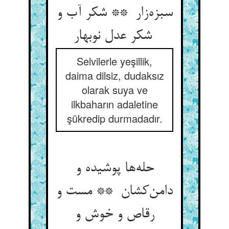
سبزه‌زار ** شکر آب و
شکر عدل نوبهار
Selvilerle yeşillik,
daima dilsiz, dudaksız
olarak suya ve
ilkbaharın adaletine
şükredip durmadadır.
حله‌ها پوشیده و
دامن‌کشان ** مست و
رقاص و خوش و