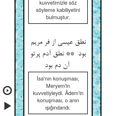
kuvvetimizle söz
söyleme kabiliyetini
bulmuştur.
نطق عیسی از فر مریم
بود ** نطق آدم پرتو
آن دم بود
İsa'nın konuşması,
Meryem'in
kuvvetiyleydi. Âdem'in
konuşması, o anın
ışığındandı.