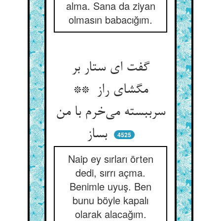
alma. Sana da ziyan
olmasın babacığım.
گفت ای ستار بر
مگشای راز **
سرببسته می‌خرم با من
بساز
4525
Naip ey sırları örten
dedi, sırrı açma.
Benimle uyuş. Ben
bunu böyle kapalı
olarak alacağım.