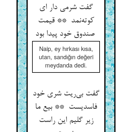
گفت شرمی دار ای
کوته‌نمد ** قیمت
صندوق خود پیدا بود
Naip, ey hırkası kısa,
utan, sandığın değeri
meydanda dedi.
گفت بی‌ریت شری خود
فاسدیست ** بیع ما
زیر گلیم این راست