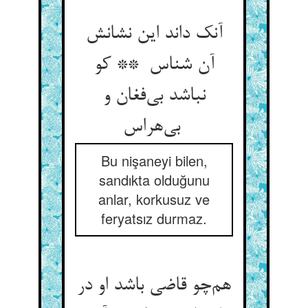
آنک داند این نشانش
آن شناس ** کو
نباشد بی‌فغان و
بی‌هراس
Bu nişaneyi bilen,
sandıkta olduğunu
anlar, korkusuz ve
feryatsız durmaz.
هم‌چو قاضی باشد او در