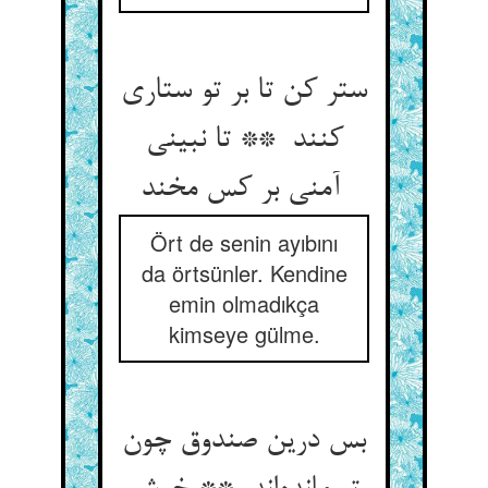
ستر کن تا بر تو ستاری
کنند ** تا نبینی
آمنی بر کس مخند
Ört de senin ayıbını
da örtsünler. Kendine
emin olmadıkça
kimseye gülme.
بس درین صندوق چون