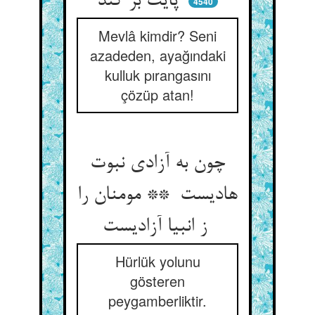
پایت بر کند
4540
Mevlâ kimdir? Seni
azadeden, ayağındaki
kulluk pırangasını
çözüp atan!
چون به آزادی نبوت
هادیست ** مومنان را
ز انبیا آزادیست
Hürlük yolunu
gösteren
peygamberliktir.