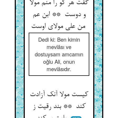
گفت هر کو را منم مولا
و دوست ** ابن عم
من علی مولای اوست
Dedi ki: Ben kimin
mevlâsı ve
dostuysam amcamın
oğlu Ali, onun
mevlâsıdır.
کیست مولا آنک آزادت
کند ** بند رقیت ز