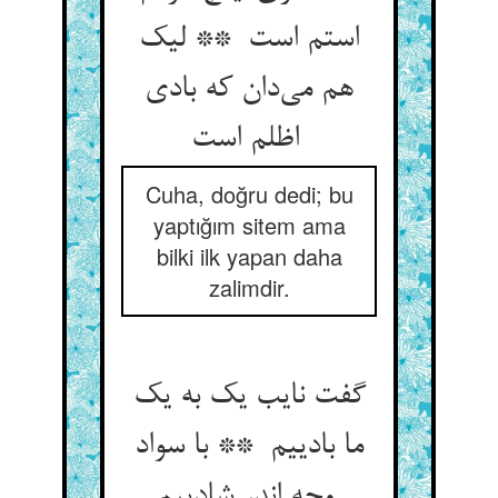
استم است ** لیک
هم می‌دان که بادی
اظلم است
Cuha, doğru dedi; bu
yaptığım sitem ama
bilki ilk yapan daha
zalimdir.
گفت نایب یک به یک
ما بادییم ** با سواد
وجه اندر شادییم