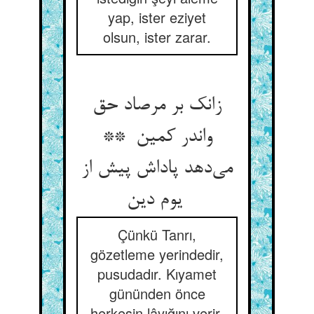
yap, ister eziyet
olsun, ister zarar.
زانک بر مرصاد حق
واندر کمین **
می‌دهد پاداش پیش از
یوم دین
Çünkü Tanrı,
gözetleme yerindedir,
pusudadır. Kıyamet
gününden önce
herkesin lâyığını verir.