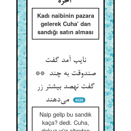
آخره
Kadı naibinin pazara
gelerek Cuha' dan
sandığı satın alması
نایب آمد گفت
صندوقت به چند **
گفت نهصد بیشتر زر
می‌دهند
4520
Naip gelip bu sandık
kaça? dedi. Cuha,
dokuz yüz altından