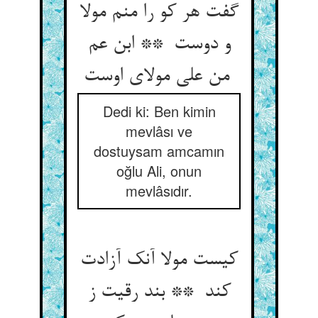
گفت هر کو را منم مولا
و دوست ** ابن عم
من علی مولای اوست
Dedi ki: Ben kimin
mevlâsı ve
dostuysam amcamın
oğlu Ali, onun
mevlâsıdır.
کیست مولا آنک آزادت
کند ** بند رقیت ز