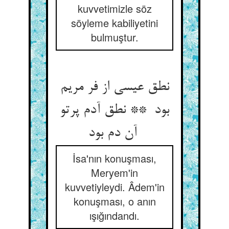
kuvvetimizle söz
söyleme kabiliyetini
bulmuştur.
نطق عیسی از فر مریم
بود ** نطق آدم پرتو
آن دم بود
İsa'nın konuşması,
Meryem'in
kuvvetiyleydi. Âdem'in
konuşması, o anın
ışığındandı.