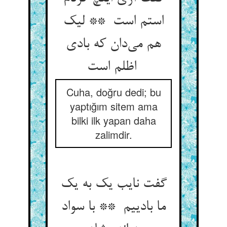
استم است ** لیک
هم می‌دان که بادی
اظلم است
Cuha, doğru dedi; bu
yaptığım sitem ama
bilki ilk yapan daha
zalimdir.
گفت نایب یک به یک
ما بادییم ** با سواد