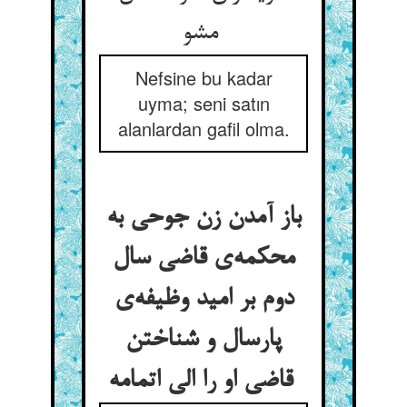
مشو
Nefsine bu kadar
uyma; seni satın
alanlardan gafil olma.
باز آمدن زن جوحی به
محکمه‌ی قاضی سال
دوم بر امید وظیفه‌ی
پارسال و شناختن
قاضی او را الی اتمامه