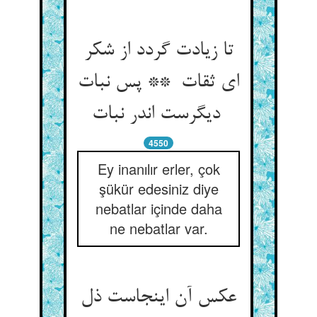
تا زیادت گردد از شکر
ای ثقات ** پس نبات
دیگرست اندر نبات
4550
Ey inanılır erler, çok
şükür edesiniz diye
nebatlar içinde daha
ne nebatlar var.
عکس آن اینجاست ذل