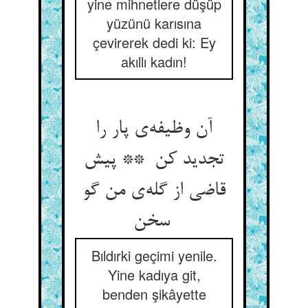
yine mihnetlere düşüp
yüzünü karısına
çevirerek dedi ki: Ey
akıllı kadın!
آن وظیفه‌ی پار را
تجدید کن ** پیش
قاضی از گله‌ی من گو
سخن
Bıldırki geçimi yenile.
Yine kadıya git,
benden şikâyette