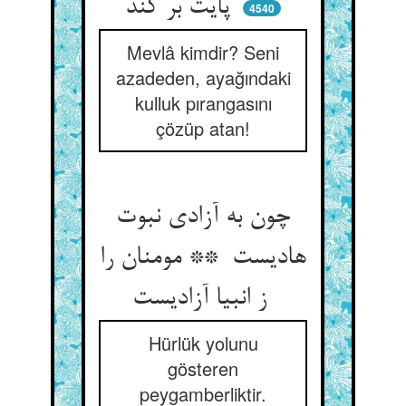
پایت بر کند
4540
Mevlâ kimdir? Seni
azadeden, ayağındaki
kulluk pırangasını
çözüp atan!
چون به آزادی نبوت
هادیست ** مومنان را
ز انبیا آزادیست
Hürlük yolunu
gösteren
peygamberliktir.