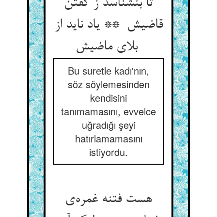
تا بنشناسد ز گفتن
قاضیش ** یاد ناید از
بلای ماضیش
Bu suretle kadı'nın,
söz söylemesinden
kendisini
tanımamasını, evvelce
uğradığı şeyi
hatırlamamasını
istiyordu.
هست فتنه غمره‌ی