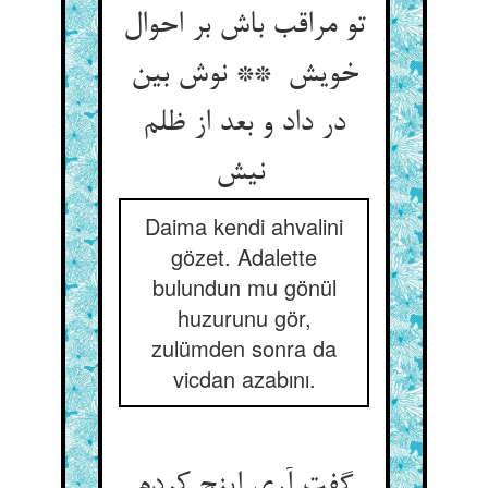
تو مراقب باش بر احوال
خویش ** نوش بین
در داد و بعد از ظلم
نیش
Daima kendi ahvalini
gözet. Adalette
bulundun mu gönül
huzurunu gör,
zulümden sonra da
vicdan azabını.
گفت آری اینچ کردم