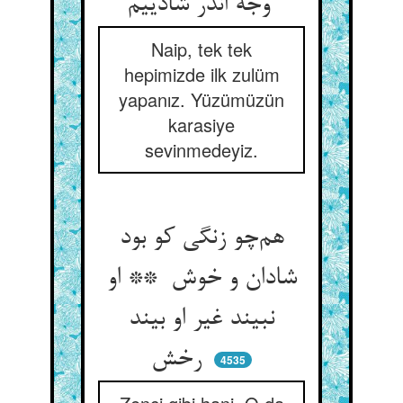
وجه اندر شادییم
Naip, tek tek
hepimizde ilk zulüm
yapanız. Yüzümüzün
karasiye
sevinmedeyiz.
هم‌چو زنگی کو بود
شادان و خوش ** او
نبیند غیر او بیند
رخش
4535