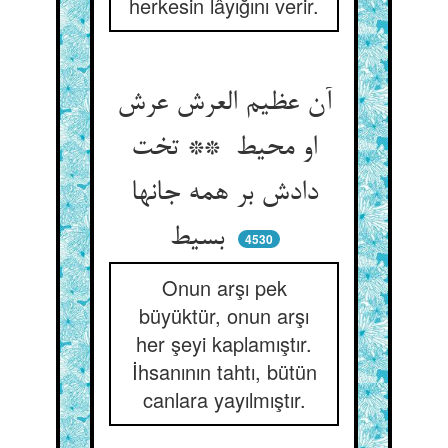
herkesin lâyığını verir.
آن عظیم العرش عرش
او محیط ** تخت
دادش بر همه جانها
بسیط
4530
Onun arşı pek
büyüktür, onun arşı
her şeyi kaplamıştır.
İhsanının tahtı, bütün
canlara yayılmıştır.