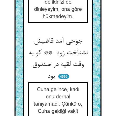
de ikinizi de
dinleyeyim, ona göre
hükmedeyim.
جوحی آمد قاضیش
نشناخت زود ** کو به
وقت لقیه در صندوق
بود
4560
Cuha gelince, kadı
onu derhal
tanıyamadı. Çünkü o,
Cuha geldiği vakit