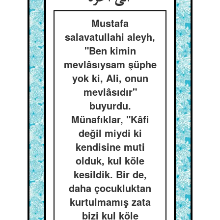
Mustafa
salavatullahi aleyh,
"Ben kimin
mevlâsıysam şüphe
yok ki, Ali, onun
mevlâsıdır"
buyurdu.
Münafıklar, "Kâfi
değil miydi ki
kendisine muti
olduk, kul köle
kesildik. Bir de,
daha çocukluktan
kurtulmamış zata
bizi kul köle