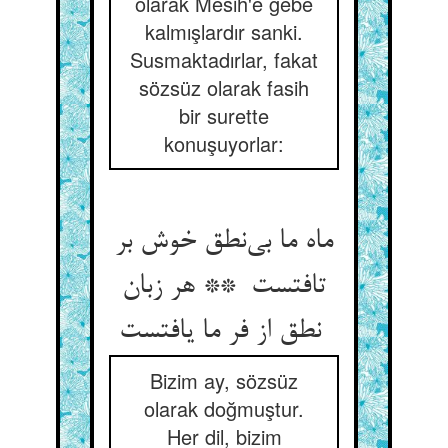
olarak Mesih'e gebe
kalmışlardır sanki.
Susmaktadırlar, fakat
sözsüz olarak fasih
bir surette
konuşuyorlar:
ماه ما بی‌نطق خوش بر
تافتست ** هر زبان
نطق از فر ما یافتست
Bizim ay, sözsüz
olarak doğmuştur.
Her dil, bizim