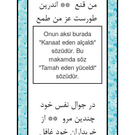
من قنع ** اندرین
طورست عز من طمع
Onun aksi burada
"Kanaat eden alçaldı"
sözüdür. Bu
makamda söz
"Tamah eden yüceldi"
sözüdür.
در جوال نفس خود
چندین مرو ** از
خریداران خود غافل