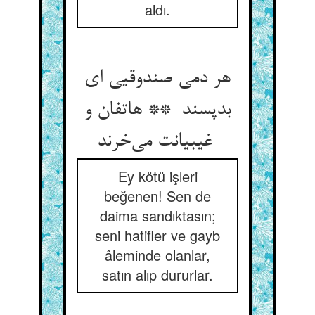
aldı.
هر دمی صندوقیی ای
بدپسند ** هاتفان و
غیبیانت می‌خرند
Ey kötü işleri
beğenen! Sen de
daima sandıktasın;
seni hatifler ve gayb
âleminde olanlar,
satın alıp dururlar.