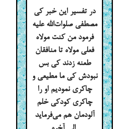
در تفسیر این خبر کی
مصطفی صلوات‌الله علیه
فرمود من کنت مولاه
فعلی مولاه تا منافقان
طعنه زدند کی بس
نبودش کی ما مطیعی و
چاکری نمودیم او را
چاکری کودکی خلم
آلودمان هم می‌فرماید
الی آخره