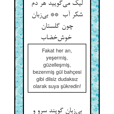
لیک می‌گویید هر دم
شکر آب ** بی‌زبان
چون گلستان
خوش‌خضاب
Fakat her an,
yeşermiş,
güzelleşmiş,
bezenmiş gül bahçesi
gibi dilsiz dudaksız
olarak suya şükredin!
بی‌زبان گویند سرو و