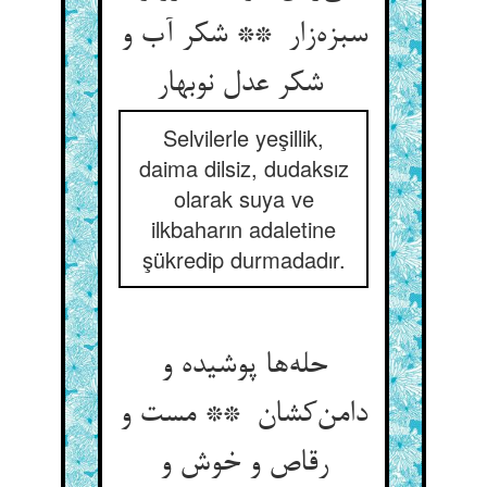
سبزه‌زار ** شکر آب و
شکر عدل نوبهار
Selvilerle yeşillik,
daima dilsiz, dudaksız
olarak suya ve
ilkbaharın adaletine
şükredip durmadadır.
حله‌ها پوشیده و
دامن‌کشان ** مست و
رقاص و خوش و