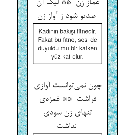
غماز زن ** لیک آن
صدتو شود ز آواز زن
Kadının bakışı fitnedir.
Fakat bu fitne, sesi de
duyuldu mu bir katken
yüz kat olur.
چون نمی‌توانست آوازی
فراشت ** غمزه‌ی
تنهای زن سودی
نداشت