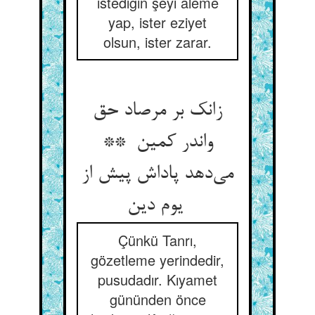
istediğin şeyi âleme
yap, ister eziyet
olsun, ister zarar.
زانک بر مرصاد حق
واندر کمین **
می‌دهد پاداش پیش از
یوم دین
Çünkü Tanrı,
gözetleme yerindedir,
pusudadır. Kıyamet
gününden önce