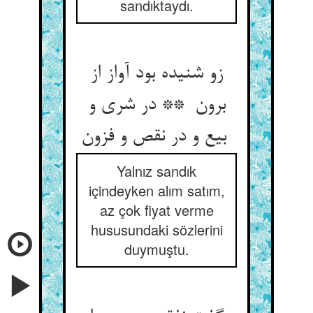
sandıktaydı.
زو شنیده بود آواز از
برون ** در شری و
بیع و در نقص و فزون
Yalnız sandık
içindeyken alım satım,
az çok fiyat verme
hususundaki sözlerini
duymuştu.