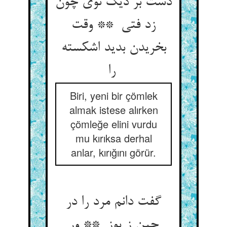
دست بر دیگ نوی چون
زد فتی ** وقت
بخریدن بدید اشکسته
را
Biri, yeni bir çömlek
almak istese alırken
çömleğe elini vurdu
mu kırıksa derhal
anlar, kırığını görür.
گفت دانم مرد را در
حین ز پوز ** ور