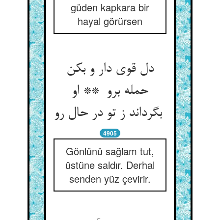
güden kapkara bir
hayal görürsen
دل قوی دار و بکن
حمله برو ** او
بگرداند ز تو در حال رو
4905
Gönlünü sağlam tut,
üstüne saldır. Derhal
senden yüz çevirir.