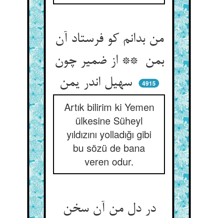
من بدانم کو فرستاد آن
بمن ** از ضمیر چون
سهیل اندر یمن
4915
Artık bilirim ki Yemen
ülkesine Süheyl
yıldızını yolladığı gibi
bu sözü de bana
veren odur.
در دل من آن سخن