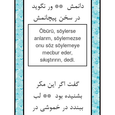
دانمش ** ور نگوید
در سخن پیچانمش
Öbürü, söylerse
anlarım, söylemezse
onu söz söylemeye
mecbur eder,
sıkıştırırın, dedi.
گفت اگر این مکر
بشنیده بود ** لب
ببندد در خموشی در