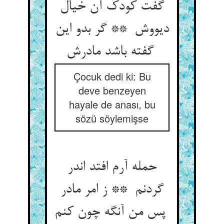
گفت کودک آن خیال
دیووش ** گر بدو این
گفته باشد مادرش
Çocuk dedi ki: Bu
deve benzeyen
hayale de anası, bu
sözü söylemişse
حمله آرم افتد اندر
گردنم ** ز امر مادر
پس من آنگه چون کنم