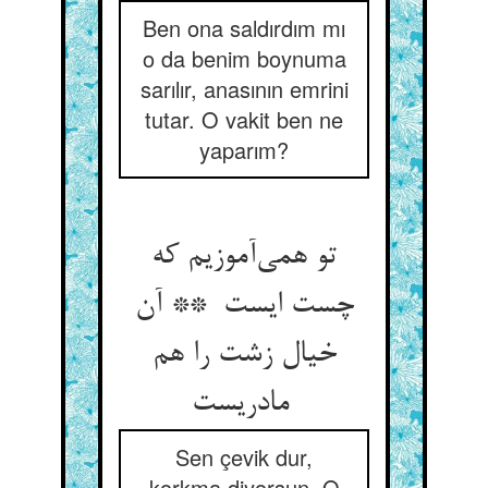
Ben ona saldırdım mı
o da benim boynuma
sarılır, anasının emrini
tutar. O vakit ben ne
yaparım?
تو همی‌آموزیم که
چست ایست ** آن
خیال زشت را هم
مادریست
Sen çevik dur,
korkma diyorsun. O