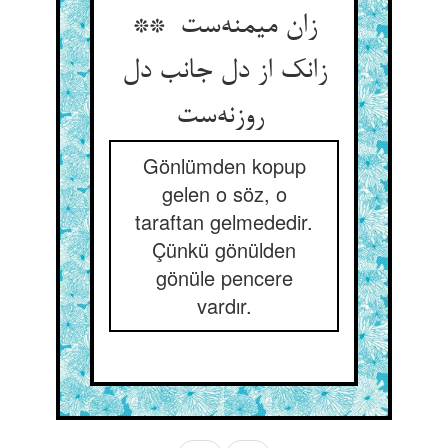
زان میمنه‌ست **
زانک از دل جانب دل
روزنه‌ست
Gönlümden kopup
gelen o söz, o
taraftan gelmededir.
Çünkü gönülden
gönüle pencere
vardır.