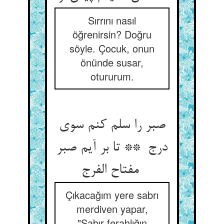
Sırrını nasıl
öğrenirsin? Doğru
söyle. Çocuk, onun
önünde susar,
otururum.
صبر را سلم کنم سوی
درج ** تا بر آیم صبر
مفتاح الفرج
Çıkacağım yere sabrı
merdiven yapar,
"Sabır ferahlığın