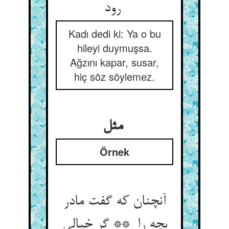
رود
Kadı dedi ki: Ya o bu
hileyi duymuşsa.
Ağzını kapar, susar,
hiç söz söylemez.
مثل
Örnek
آنچنان که گفت مادر
بچه را ** گر خیالی