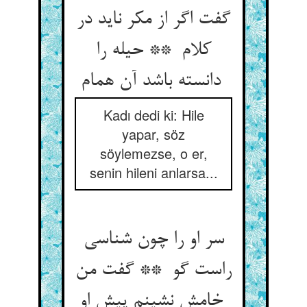
گفت اگر از مکر ناید در
کلام ** حیله را
دانسته باشد آن همام
Kadı dedi ki: Hile
yapar, söz
söylemezse, o er,
senin hileni anlarsa...
سر او را چون شناسی
راست گو ** گفت من
خامش نشینم پیش او