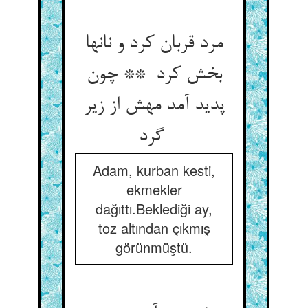
مرد قربان کرد و نانها
بخش کرد ** چون
پدید آمد مهش از زیر
گرد
Adam, kurban kesti,
ekmekler
dağıttı.Beklediği ay,
toz altından çıkmış
görünmüştü.