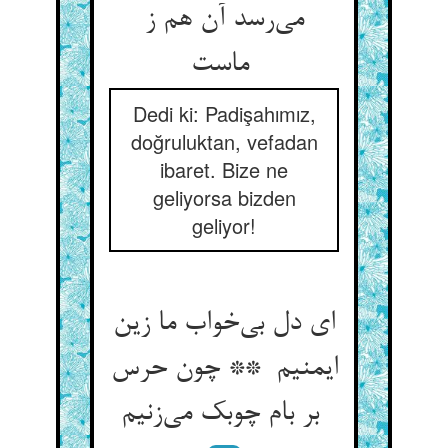
می‌رسد آن هم ز
ماست
Dedi ki: Padişahımız,
doğruluktan, vefadan
ibaret. Bize ne
geliyorsa bizden
geliyor!
ای دل بی‌خواب ما زین
ایمنیم ** چون حرس
بر بام چوبک می‌زنیم