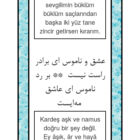
sevgilimin büklüm
büklüm saçlarından
başka iki yüz tane
zincir getirsen kırarım.
عشق و ناموس ای برادر
راست نیست ** بر رد
ناموس ای عاشق
مه‌ایست
Kardeş aşk ve namus
doğru bir şey değil.
Ey âşık, âr ve hayâ