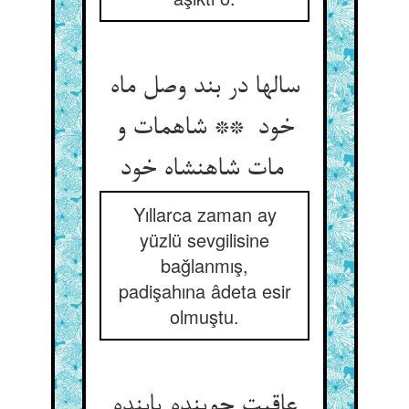
سالها در بند وصل ماه
خود ** شاهمات و
مات شاهنشاه خود
Yıllarca zaman ay
yüzlü sevgilisine
bağlanmış,
padişahına âdeta esir
olmuştu.
عاقبت جوینده یابنده