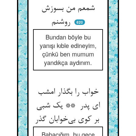
شمعم من بسوزش
روشنم
620
Bundan böyle bu
yanışı kıble edineyim,
çünkü ben mumum
yandıkça aydınım.
خواب را بگذار امشب
ای پدر ** یک شبی
بر کوی بی‌خوابان گذر
Babacığım, bu gece