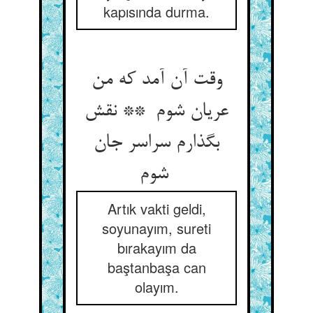
kapısında durma.
وقت آن آمد که من
عریان شوم ** نقش
بگذارم سراسر جان
شوم
Artık vakti geldi,
soyunayım, sureti
bırakayım da
baştanbaşa can
olayım.