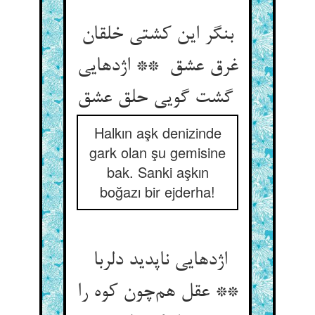
بنگر این کشتی خلقان
غرق عشق ** اژدهایی
گشت گویی حلق عشق
Halkın aşk denizinde
gark olan şu gemisine
bak. Sanki aşkın
boğazı bir ejderha!
اژدهایی ناپدید دلربا
** عقل هم‌چون کوه را