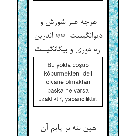
هرچه غیر شورش و
دیوانگیست ** اندرین
ره دوری و بیگانگیست
Bu yolda coşup
köpürmekten, deli
divane olmaktan
başka ne varsa
uzaklıktır, yabancılıktır.
هین بنه بر پایم آن