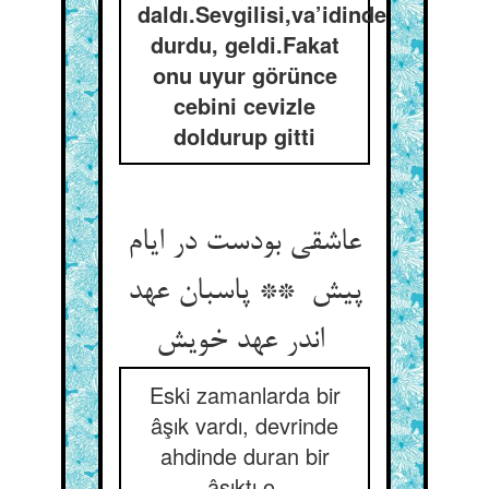
daldı.Sevgilisi,va’idinde
durdu, geldi.Fakat
onu uyur görünce
cebini cevizle
doldurup gitti
عاشقی بودست در ایام
پیش ** پاسبان عهد
اندر عهد خویش
Eski zamanlarda bir
âşık vardı, devrinde
ahdinde duran bir
âşıktı o.