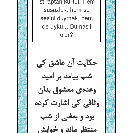
ıstıraptan kurtul. Hem
susuzluk, hem su
sesini duymak, hem
de uyku... Bu nasıl
olur?
حکایت آن عاشق کی
شب بیامد بر امید
وعده‌ی معشوق بدان
وثاقی کی اشارت کرده
بود و بعضی از شب
منتظر ماند و خوابش