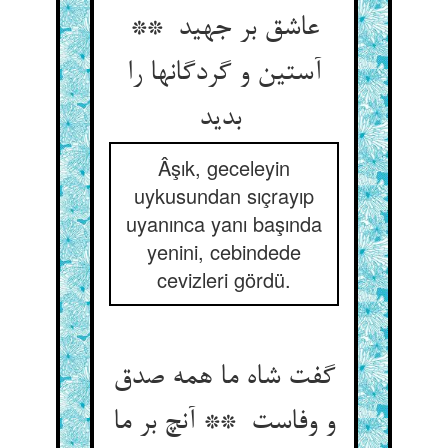
عاشق بر جهید **
آستین و گردگانها را
بدید
Âşık, geceleyin
uykusundan sıçrayıp
uyanınca yanı başında
yenini, cebindede
cevizleri gördü.
گفت شاه ما همه صدق
و وفاست ** آنچ بر ما