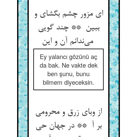
ای مزور چشم بگشای و
ببین ** چند گویی
می‌ندانم آن و این
Ey yalancı gözünü aç
da bak. Ne vakte dek
ben şunu, bunu
bilmem diyeceksin.
از وبای زرق و محرومی
بر آ ** در جهان حی