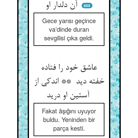
آن دلدار او
600
Gece yarısı geçince
va’dinde duran
sevgilisi çıka geldi.
عاشق خود را فتاده
خفته دید ** اندکی از
آستین او درید
Fakat âşığını uyuyor
buldu. Yeninden bir
parça kesti.