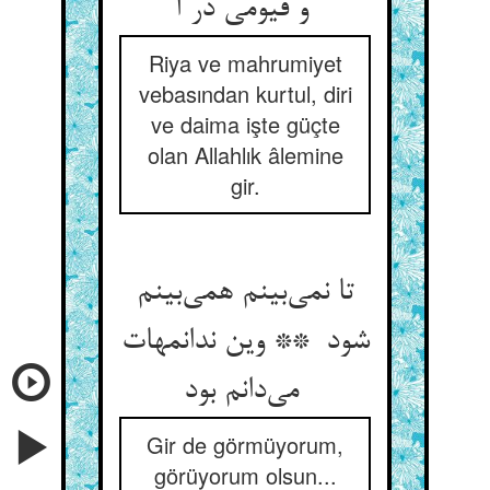
و قیومی در آ
Riya ve mahrumiyet
vebasından kurtul, diri
ve daima işte güçte
olan Allahlık âlemine
gir.
تا نمی‌بینم همی‌بینم
شود ** وین ندانمهات
می‌دانم بود
Gir de görmüyorum,
görüyorum olsun...