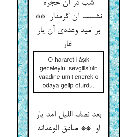
شب در آن حجره
نشست آن گرمدار **
بر امید وعده‌ی آن یار
غار
O hararetli âşık
geceleyin, sevgilisinin
vaadine ümitlenerek o
odaya gelip oturdu.
بعد نصف اللیل آمد یار
او ** صادق الوعدانه