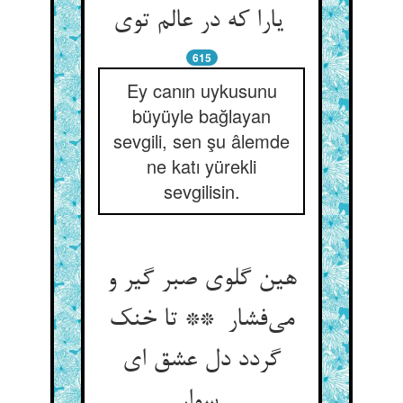
یارا که در عالم توی
615
Ey canın uykusunu
büyüyle bağlayan
sevgili, sen şu âlemde
ne katı yürekli
sevgilisin.
هین گلوی صبر گیر و
می‌فشار ** تا خنک
گردد دل عشق ای
سوار