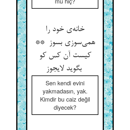
mu hiç?
خانه‌ی خود را
همی‌سوزی بسوز **
کیست آن کس کو
بگوید لایجوز
Sen kendi evini
yakmadasın, yak.
Kimdir bu caiz değil
diyecek?