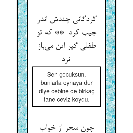
گردگانی چندش اندر
جیب کرد ** که تو
طفلی گیر این می‌باز
نرد
Sen çocuksun,
bunlarla oynaya dur
diye cebine de birkaç
tane ceviz koydu.
چون سحر از خواب