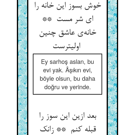
خوش بسوز این خانه را
ای شر مست **
خانه‌ی عاشق چنین
اولیترست
Ey sarhoş aslan, bu
evi yak. Âşıkın evi,
böyle olsun, bu daha
doğru ve yerinde.
بعد ازین این سوز را
قبله کنم ** زانک