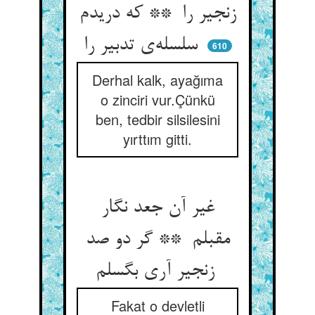
زنجیر را ** که دریدم
سلسله‌ی تدبیر را
610
Derhal kalk, ayağıma
o zinciri vur.Çünkü
ben, tedbir silsilesini
yırttım gitti.
غیر آن جعد نگار
مقبلم ** گر دو صد
زنجیر آری بگسلم
Fakat o devletli