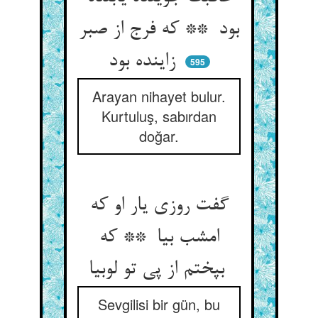
بود ** که فرج از صبر
زاینده بود
595
Arayan nihayet bulur.
Kurtuluş, sabırdan
doğar.
گفت روزی یار او که
امشب بیا ** که
بپختم از پی تو لوبیا
Sevgilisi bir gün, bu