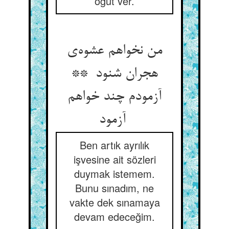
öğüt ver.
من نخواهم عشوه‌ی
هجران شنود **
آزمودم چند خواهم
آزمود
Ben artık ayrılık
işvesine ait sözleri
duymak istemem.
Bunu sınadım, ne
vakte dek sınamaya
devam edeceğim.