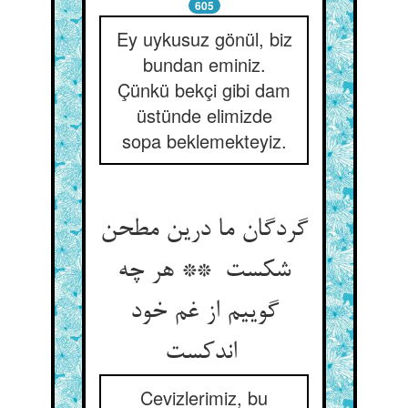
605
Ey uykusuz gönül, biz
bundan eminiz.
Çünkü bekçi gibi dam
üstünde elimizde
sopa beklemekteyiz.
گردگان ما درین مطحن
شکست ** هر چه
گوییم از غم خود
اندکست
Cevizlerimiz, bu