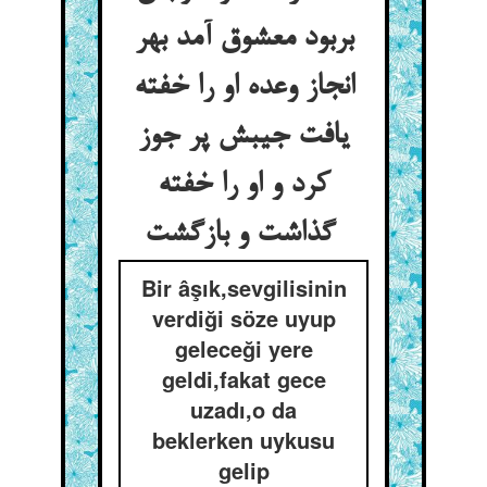
بربود معشوق آمد بهر
انجاز وعده او را خفته
یافت جیبش پر جوز
کرد و او را خفته
گذاشت و بازگشت
Bir âşık,sevgilisinin
verdiği söze uyup
geleceği yere
geldi,fakat gece
uzadı,o da
beklerken uykusu
gelip