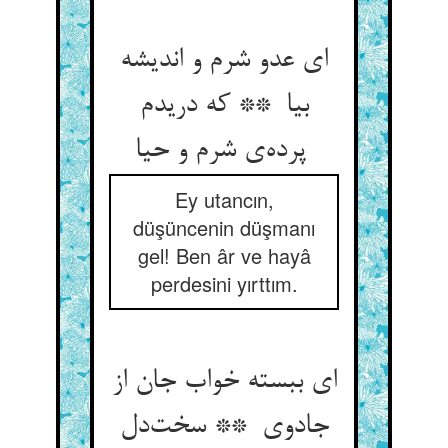
ای عدو شرم و اندیشه
بیا ** که دریدم
پرده‌ی شرم و حیا
Ey utancın,
düşüncenin düşmanı
gel! Ben âr ve hayâ
perdesini yırttım.
ای ببسته خواب جان از
جادوی ** سخت‌دل