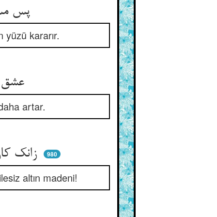
پس مس رسوا بماند دود وش ** زو سیه‌روتر بماند عاشقش
n yüzü kararır.
عشق بینایان بود بر کان زر ** لاجرم هر روز باشد بیشتر
daha artar.
زانک کان را در زری نبود شریک ** مرحبا ای کان زر لاشک فیک
980
lesiz altın madeni!