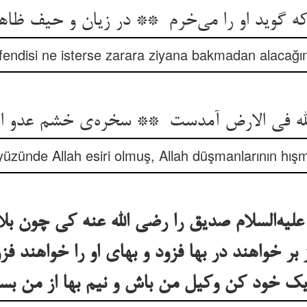
fendisi ne isterse zarara ziyana bakmadan alacağı
üzünde Allah esiri olmuş, Allah düşmanlarının hış
ه‌السلام صدیق را رضی الله عنه کی چون بل
 بر خواهند در بها فزود و بهای او را خواهند 