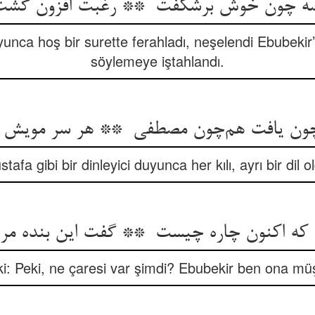
unca hoş bir surette ferahladı, neşelendi Ebubekir
söylemeye iştahlandı.
tafa gibi bir dinleyici duyunca her kılı, ayrı bir dil o
i: Peki, ne çaresi var şimdi? Ebubekir ben ona müş