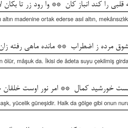
ı altın madenine ortak ederse asıl altın, mekânsızlık
an ölür, mâşuk da. İkisi de âdeta suyu çekilmiş girda
n aşk, yücelik güneşidir. Halk da gölge gibi onun nu