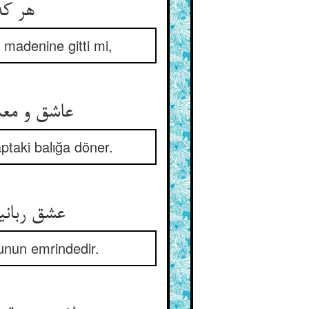
هر که قلبی را کند انباز کان ** وا رود زر تا بکان لامکان
 madenine gitti mi,
عاشق و معشوق مرده ز اضطراب ** مانده ماهی رفته زان گرداب آب
ptaki balığa döner.
عشق ربانیست خورشید کمال ** امر نور اوست خلقان چون ظلال
runun emrindedir.