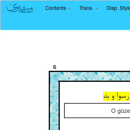
Contents
Trans.
Disp. Sty
6
O güzel