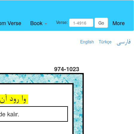
om Verse
Book
More
Verse:
Go
English
Türkçe
فارسی
974-1023
وا رود آن حسن سوی اصل خود ** جسم ماند گنده و رسوا و بد
e kalır.