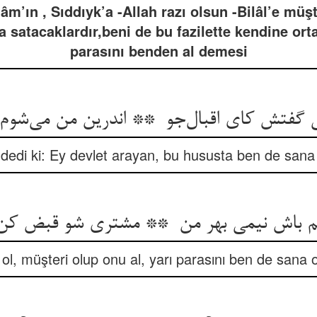
âm’ın , Sıddıyk’a -Allah razı olsun -Bilâl’e müş
a satacaklardır,beni de bu fazilette kendine ortak
parasını benden al demesi
dedi ki: Ey devlet arayan, bu hususta ben de sana
 ol, müşteri olup onu al, yarı parasını ben de sana 