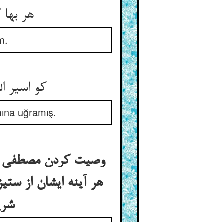
هر بها که گوید او را می‌خرم ** در زیان و حیف ظاهر ننگرم
m.
کو اسیر الله فی الارض آمدست ** سخره‌ی خشم عدو الله شدست
mına uğramış.
وصیت کردن مصطفی علی
هر آینه ایشان از ستیز
شریک خود کن وکیل من باش و نیم بها از من بستان