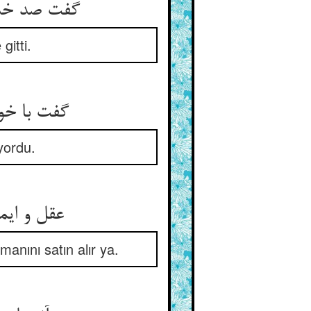
گفت صد خدمت کنم رفت آن زمان ** سوی خانه‌ی آن جهود بی‌امان
gitti.
گفت با خود کز کف طفلان گهر ** پس توان آسان خریدن ای پدر
yordu.
عقل و ایمان را ازین طفلان گول ** می‌خرد با ملک دنیا دیو غول
manını satın alır ya.