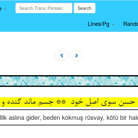
le
Search
Lines/Pg
Rand
lik aslına gider, beden kokmuş rüsvay, kötü bir hald