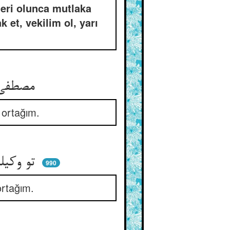
teri olunca mutlaka
 et, vekilim ol, yarı
مصطفی گفتش کای اقبال‌جو ** اندرین من می‌شوم انباز تو
 ortağım.
تو وکیلم باش نیمی بهر من ** مشتری شو قبض کن از من ثمن
990
ortağım.