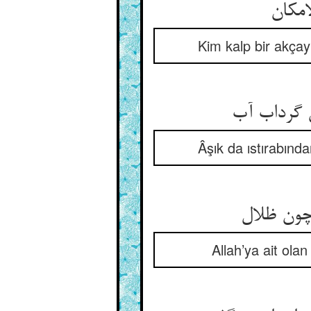
Kim kalp bir akçay
Âşık da ıstırabınd
Allah’ya ait ola