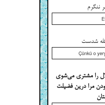
E
Çünkü o yery
ال را مشتری می‌شوی
فزودن مرا درین فضیلت