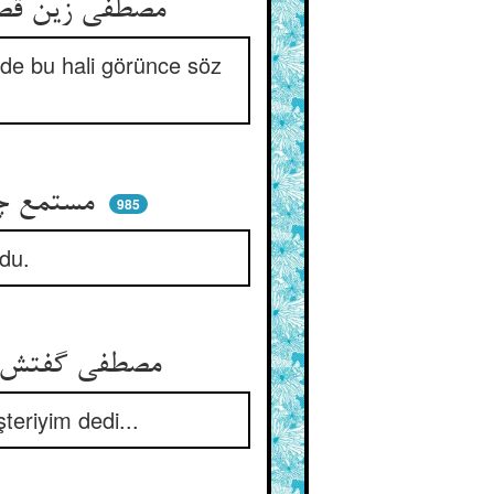
مصطفی زین قصه چون خوش برشکفت ** رغبت افزون گشت او را هم بگفت
’de bu hali görünce söz
مستمع چون یافت هم‌چون مصطفی ** هر سر مویش زبانی شد جدا
985
ldu.
مصطفی گفتش که اکنون چاره چیست ** گفت این بنده مر او را مشتریست
teriyim dedi...