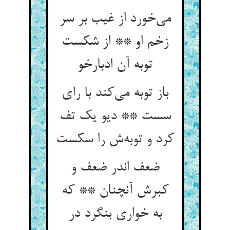
می‌خورد از غیب بر سر
زخم او ** از شکست
توبه آن ادبارخو
باز توبه می‌کند با رای
سست ** دیو یک تف
کرد و توبه‌ش را سکست
ضعف اندر ضعف و
کبرش آنچنان ** که
به خواری بنگرد در