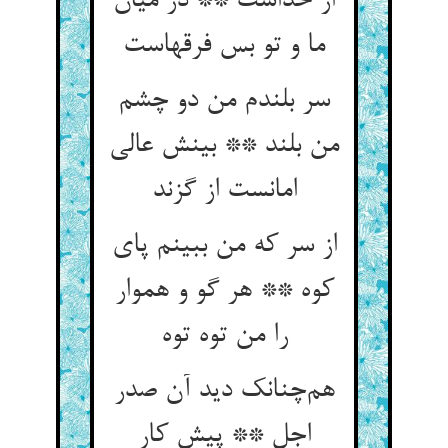
از خداست ** در میان
ما و تو بس فرقهاست
سر بلندم من دو چشم
من بلند ** بینش عالی
امانست از گزند
از سر که من ببینم پای
کوه ** هر گو و هموار
را من توه توه
هم‌چنانک دید آن صدر
اجل ** پیش کار