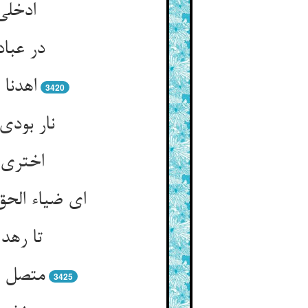
ادخلی
در عبا
اهدنا
3420
نار بودی
اختری 
ای ضیاء الح
تا رهد
متصل گ
3425