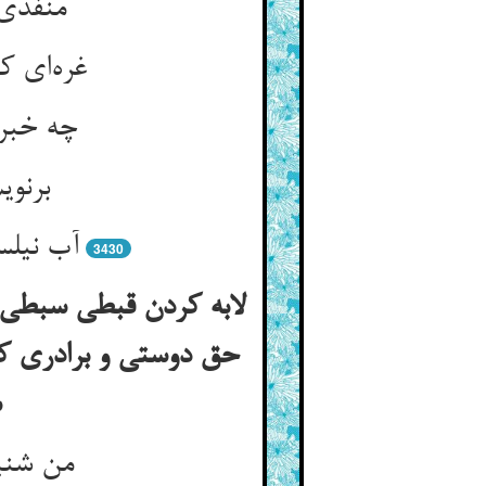
منفذی 
غره‌ای ک
چه خبر 
برنوی
آب نیلس
3430
لابه کردن قبطی سبطی ر
حق دوستی و برادری کی
س
من شنی