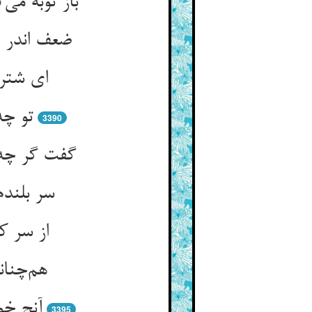
باز توبه م
ضعف اندر 
ای شتر 
تو چه
3390
گفت گر چه 
سر بلند
از سر ک
هم‌چنا
آنچ خو
3395