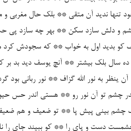
د تنها ندید آن متقی ** بلک حال مغربی و 
شم و دلش سازد سکن ** بهر چه سازد پی ح
 کو بدید اول به خواب ** که سجودش کرد ما
ده سال بلک بیشتر ** آنچ یوسف دید بد بر ک
ن ینظر به نور الله گزاف ** نور ربانی بود گ
در چشم تو آن نور رو ** هستی اندر حس حیوا
 چشم بینی پیش پا ** تو ضعیف و هم ضعیف
شمست دست و پای را ** کو ببیند جای را نا