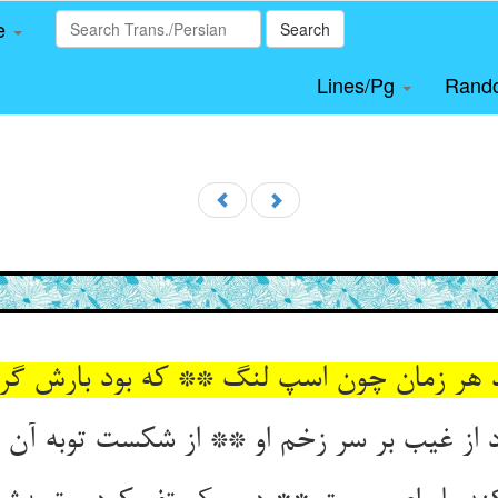
le
Search
Lines/Pg
Rand
د هر زمان چون اسپ لنگ ** که بود بارش گرا
 از غیب بر سر زخم او ** از شکست توبه آن ا