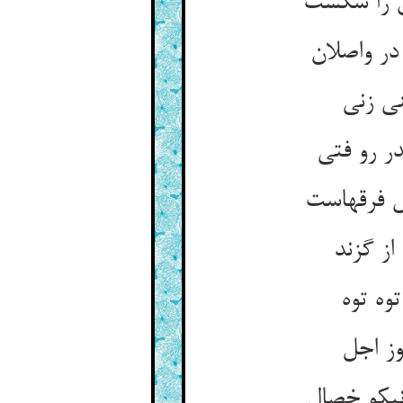
ش را سکست
ر واصلان
نی زنی
ر رو فتی
س فرقهاست
ز گزند
وه توه
ز اجل
نیکو خصال