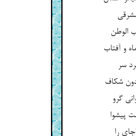
مشرقی
ب الوطن
ه و آفتاب
رد سر
ردون شکاف
نی گرو
ت پیشوا
جای را