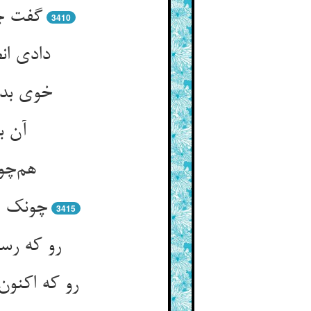
گفت چو
3410
دادی ان
خوی بد 
آن ب
هم‌چو
چونک ا
3415
رو که رست
رو که اکنو