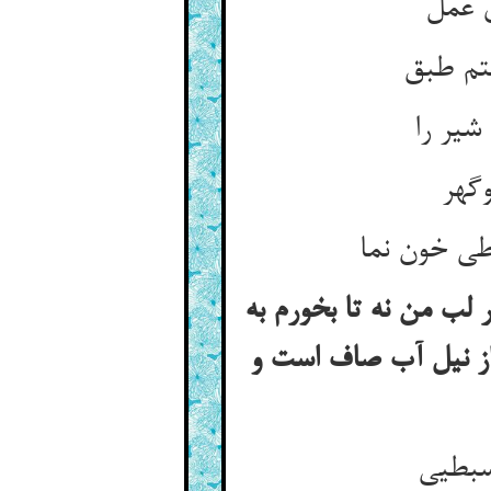
ی عمل
فتم طبق
شیر را
وگهر
طی خون نما
لب من نه تا بخورم به
از نیل آب صاف است و
سبطیی