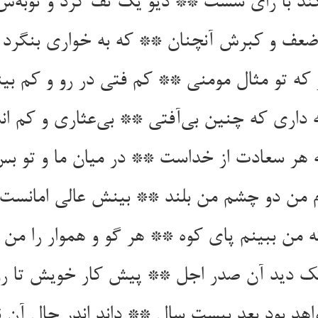
ی‌کند با رای سست ** دیو یک تف کرد و توبه‌
ضعف و کبرش آنچنان ** که به خواری بنگرد د
که تو مثال مومنی ** کم فتی در رو و کم بی
 داری که چنین بی‌آفتی ** بی‌عثاری و کم اند
هر سعادت از خداست ** در میان ما و تو ب
م من دو چشم من بلند ** بینش عالی امانست ا
ه من ببینم پای کوه ** هر گو و هموار را من ت
نک دید آن صدر اجل ** پیش کار خویش تا رو
اهد بود بعد بیست سال ** داند اندر حال آن 