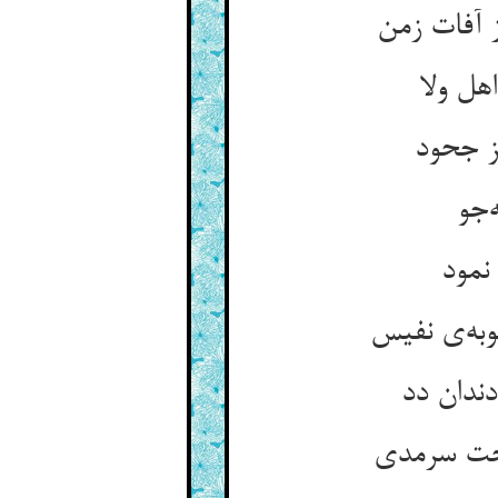
 آفات زمن
هل ولا
ز جحود
‌جو
نمود
به‌ی نفیس
دندان دد
بخت سرمدی