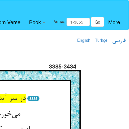
om Verse
Book
More
Verse:
Go
فارسی
Türkçe
English
3385-3434
در سر آی
3385
می‌خورد