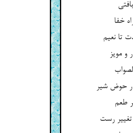
افتی
ه خفا
 تا نعیم
 و مویز
لصواب
در حوض شیر
ر طعم
تغییر رست