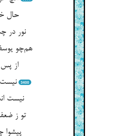
حال خو
نور در چ
هم‌چو یوسف
از پس 
نیست آ
3400
نیست ان
تو ز ضعف
پیشوا چ