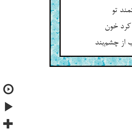
مند تو
 کرد خون
از چشم‌بند