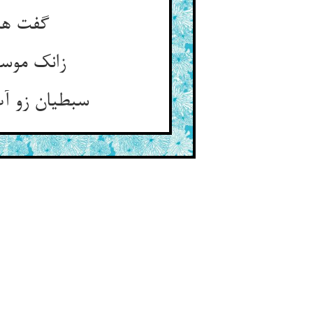
گفت هست
زانک موسی
سبطیان زو آ