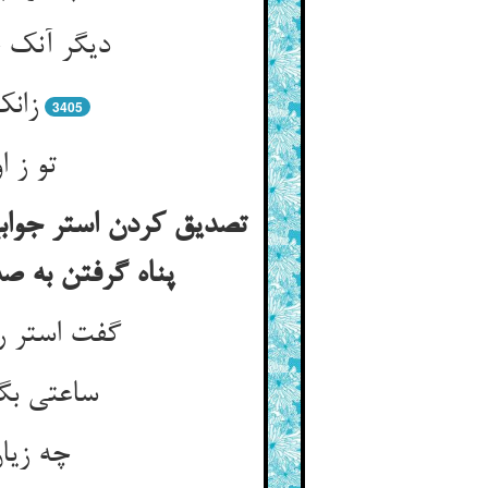
دیگر آنک 
زانک
3405
تو ز ا
تصدیق کردن استر جوابها
پناه گرفتن به صد
گفت استر ر
ساعتی بگ
چه زیا