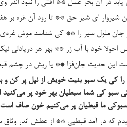
یابد در آن بحر عسل ** آفتی را نبود اندر و
ن شیروار ای شیر حق ** تا رود آن غره بر ه
جان ملول سیر را ** کی شناسد موش غره‌ی 
س احولا خود با آب زر ** بهر هر دریادلی نیک
ت این حدیث جان‌فزا ** یا ربش در چشم قب
ا کی یک سبو بنیت خویش از نیل پر کن و بر 
 سبو کی شما سبطیان بهر خود پر می‌کنید 
بوکی ما قبطیان پر می‌کنیم خون صاف است
دم که در آمد قبطیی ** از عطش اندر وثاق 