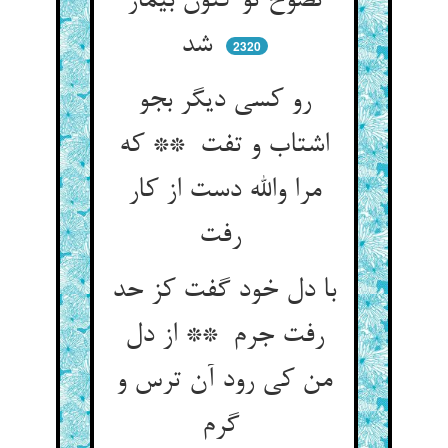
نصوح تو کنون بیمار
شد
2320
رو کسی دیگر بجو
اشتاب و تفت ** که
مرا والله دست از کار
رفت
با دل خود گفت کز حد
رفت جرم ** از دل
من کی رود آن ترس و
گرم