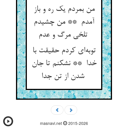
من بمردم یک ره و باز
آمدم ** من چشیدم
تلخی مرگ و عدم
توبه‌ای کردم حقیقت با
خدا ** نشکنم تا جان
شدن از تن جدا
masnavi.net
2015-2026