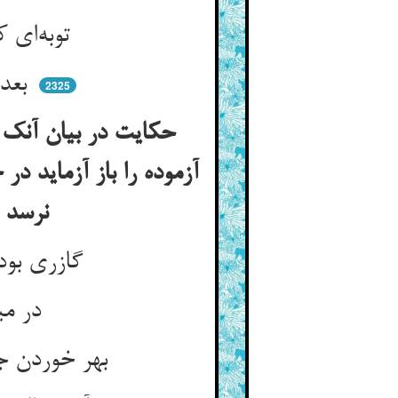
توبه‌ای کردم حقیقت با خدا ** نشکنم تا جان شدن از تن جدا
بعد آن محنت کرا بار دگر ** پا رود سوی خطر الا که خر
2325
حکایت در بیان آنک ک
آزموده را باز آزماید در
نرسد چون درخت بی‌بیخ هر روز زردتر و خشک‌تر نعوذ بالله
گازری بود و مر او را یک خری ** پشت ریش اشکم تهی و لاغری
در میان سنگ لاخ بی‌گیاه ** روز تا شب بی‌نوا و بی‌پناه
بهر خوردن جز که آب آنجا نبود ** روز و شب بد خر در آن کور و کبود