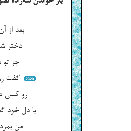
باز خواندن شه‌زاده نصو
بعد از آن آمد کسی کز مرحمت ** دختر سلطان ما می‌خواندت
دختر شاهت همی‌خواند بیا ** تا سرش شویی کنون ای پارسا
جز تو دلاکی نمی‌خواهد دلش ** که بمالد یا بشوید با گلش
گفت رو رو دست من بی‌کار شد ** وین نصوح تو کنون بیمار شد
2320
رو کسی دیگر بجو اشتاب و تفت ** که مرا والله دست از کار رفت
با دل خود گفت کز حد رفت جرم ** از دل من کی رود آن ترس و گرم
من بمردم یک ره و باز آمدم ** من چشیدم تلخی مرگ و عدم