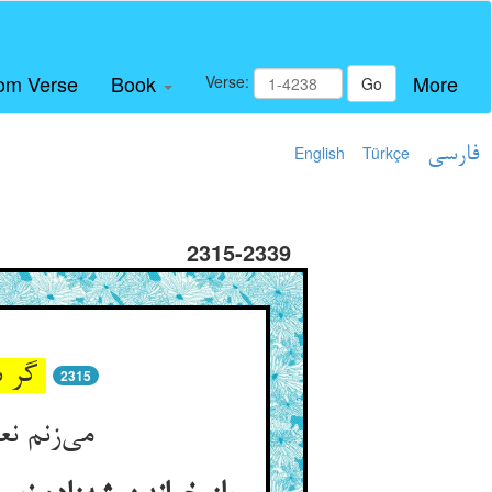
om Verse
Book
More
Verse:
Go
فارسی
Türkçe
English
2315-2339
گر سر هر موی من یابد زبان ** شکرهای تو نیاید در بیان
2315
می‌زنم نعره درین روضه و عیون ** خلق را یا لیت قومی یعلمون