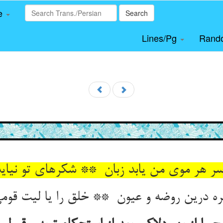
le
Search
Lines/Pg
Rand