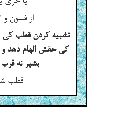
یا خری یا گاو بهر من بجوی ** زان فسونهایی که می‌دانی بگوی
از فسون و از سخنهای خوشش ** از سرش بیرون کن و اینجا کشش
تشبیه کردن قطب کی ع
کی حقش الهام دهد و ت
بشیر نه قرب مکانی بلک قرب صفتی و تفاصیل این بسیارست والله الهادی
قطب شیر و صید کردن کار او ** باقیان این خلق باقی‌خوار او