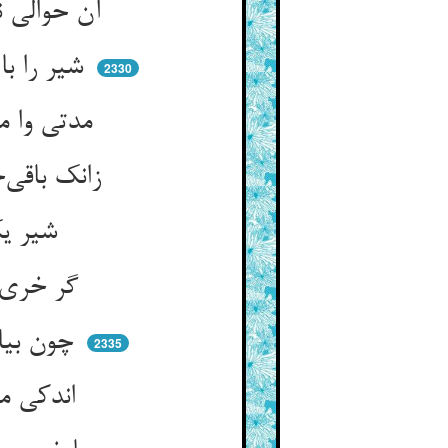
آن حوالی نیستان و بیشه بود ** شیر بود آنجا که صیدش پیشه بود
شیر را با پیل نر جنگ اوفتاد ** خسته شد آن شیر و ماند از اصطیاد
2330
مدتی وا ماند زان ضعف از شکار ** بی‌نوا ماندند دد از چاشت‌خوار
زانک باقی‌خوار شیر ایشان بدند ** شیر چون رنجور شد تنگ آمدند
شیر یک روباه را فرمود رو ** مر خری را بهر من صیاد شو
گر خری یابی به گرد مرغزار ** رو فسونش خوان فریبانش بیار
چون بیابم قوتی از گوشت خر ** پس بگیرم بعد از آن صیدی دگر
2335
اندکی من می‌خورم باقی شما ** من سبب باشم شما را در نوا