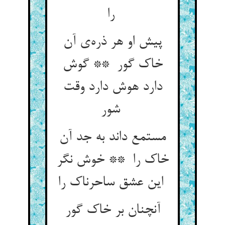
را
پیش او هر ذره‌ی آن
خاک گور ** گوش
دارد هوش دارد وقت
شور
مستمع داند به جد آن
خاک را ** خوش نگر
این عشق ساحرناک را
آنچنان بر خاک گور