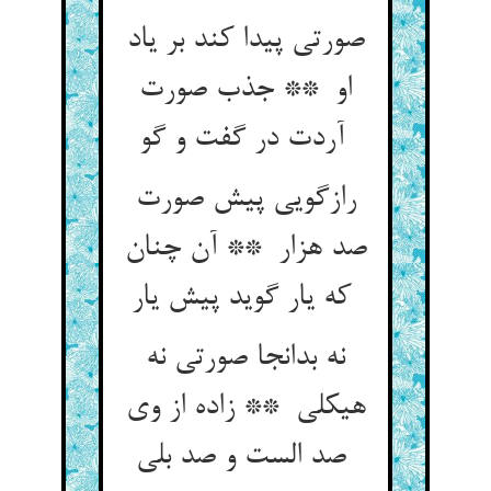
صورتی پیدا کند بر یاد
او ** جذب صورت
آردت در گفت و گو
رازگویی پیش صورت
صد هزار ** آن چنان
که یار گوید پیش یار
نه بدانجا صورتی نه
هیکلی ** زاده از وی
صد الست و صد بلی