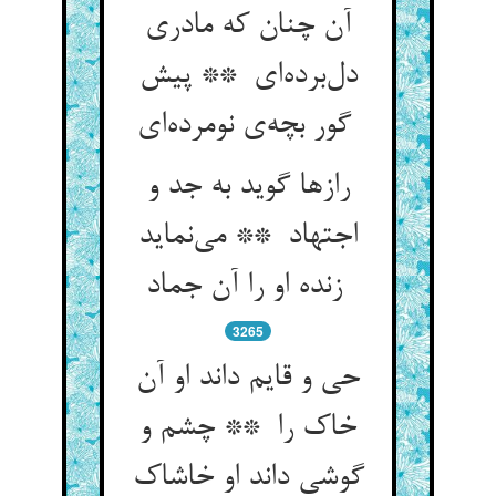
آن چنان که مادری
دل‌برده‌ای ** پیش
گور بچه‌ی نومرده‌ای
رازها گوید به جد و
اجتهاد ** می‌نماید
زنده او را آن جماد
3265
حی و قایم داند او آن
خاک را ** چشم و
گوشی داند او خاشاک