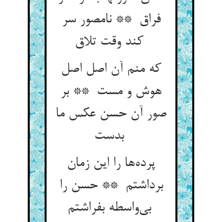
فراق ** نامصور سر
کند وقت تلاق
که منم آن اصل اصل
هوش و مست ** بر
صور آن حسن عکس ما
بدست
پرده‌ها را این زمان
برداشتم ** حسن را
بی‌واسطه بفراشتم