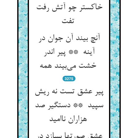
خاکستر چو آتش رفت
تفت
آنچ بیند آن جوان در
آینه ** پیر اندر
خشت می‌بیند همه
3275
پیر عشق تست نه ریش
سپید ** دستگیر صد
هزاران ناامید
عشق صورتها بسازد در