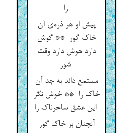
را
پیش او هر ذره‌ی آن
خاک گور ** گوش
دارد هوش دارد وقت
شور
مستمع داند به جد آن
خاک را ** خوش نگر
این عشق ساحرناک را
آنچنان بر خاک گور