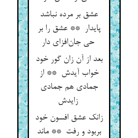
عشق بر مرده نباشد
پایدار ** عشق را بر
حی جان‌افزای دار
بعد از آن زان گور خود
خواب آیدش ** از
جمادی هم جمادی
زایدش
زانک عشق افسون خود
بربود و رفت ** ماند