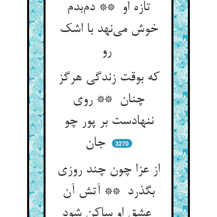
تازه او ** دم‌بدم
خوش می‌نهد با اشک
رو
که بوقت زندگی هرگز
چنان ** روی
ننهادست بر پور چو
جان
3270
از عزا چون چند روزی
بگذرد ** آتش آن
عشق او ساکن شود