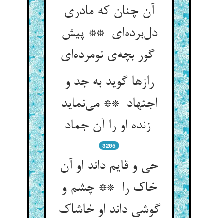
آن چنان که مادری
دل‌برده‌ای ** پیش
گور بچه‌ی نومرده‌ای
رازها گوید به جد و
اجتهاد ** می‌نماید
زنده او را آن جماد
3265
حی و قایم داند او آن
خاک را ** چشم و
گوشی داند او خاشاک