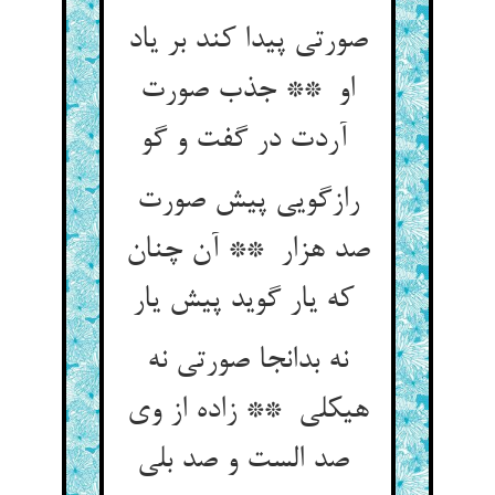
صورتی پیدا کند بر یاد
او ** جذب صورت
آردت در گفت و گو
رازگویی پیش صورت
صد هزار ** آن چنان
که یار گوید پیش یار
نه بدانجا صورتی نه
هیکلی ** زاده از وی
صد الست و صد بلی