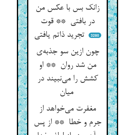
زانک بس با عکس من
در بافتی ** قوت
تجرید ذاتم یافتی
3280
چون ازین سو جذبه‌ی
من شد روان ** او
کشش را می‌نبیند در
میان
مغفرت می‌خواهد از
جرم و خطا ** از پس