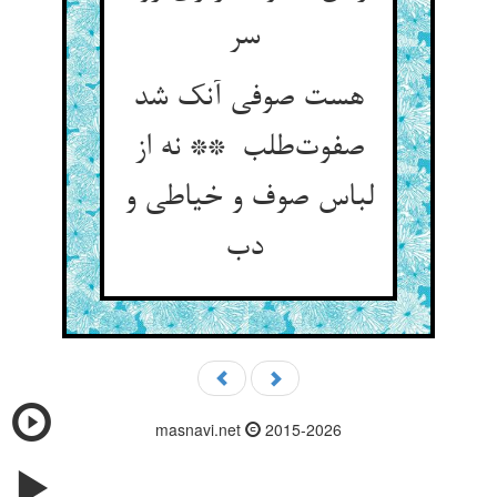
سر
هست صوفی آنک شد
صفوت‌طلب ** نه از
لباس صوف و خیاطی و
دب
masnavi.net
2015-2026