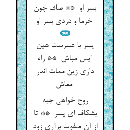
یسر او ** صاف چون
خرما و دردی بسر او
360
یسر با عسرست هین
آیس مباش ** راه
داری زین ممات اندر
معاش
روح خواهی جبه
بشکاف ای پسر ** تا
از آن صفوت برآری زود