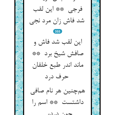
فرجی ** این لقب
شد فاش زان مرد نجی
355
این لقب شد فاش و
صافش شیخ برد **
ماند اندر طبع خلقان
حرف درد
هم‌چنین هر نام صافی
داشتست ** اسم را
چون دردیی