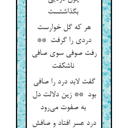
بگذاشتست
هر که گل خوارست
دردی را گرفت **
رفت صوفی سوی صافی
ناشکفت
گفت لابد درد را صافی
بود ** زین دلالت دل
به صفوت می‌رود
درد عسر افتاد و صافش