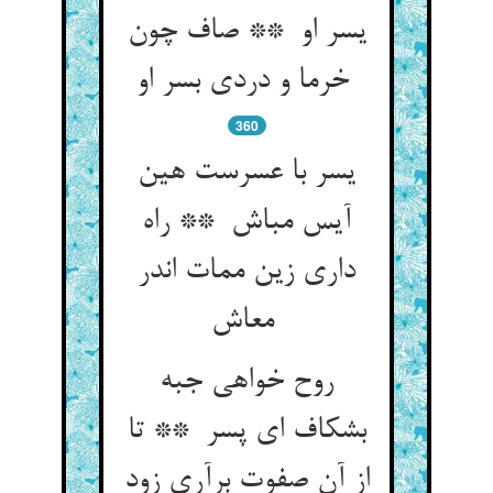
یسر او ** صاف چون
خرما و دردی بسر او
360
یسر با عسرست هین
آیس مباش ** راه
داری زین ممات اندر
معاش
روح خواهی جبه
بشکاف ای پسر ** تا
از آن صفوت برآری زود