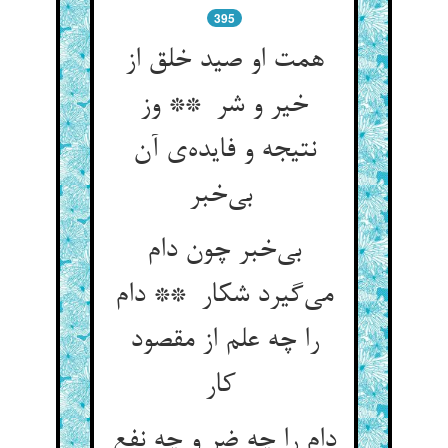
395
همت او صید خلق از
خیر و شر ** وز
نتیجه و فایده‌ی آن
بی‌خبر
بی‌خبر چون دام
می‌گیرد شکار ** دام
را چه علم از مقصود
کار
دام را چه ضر و چه نفع