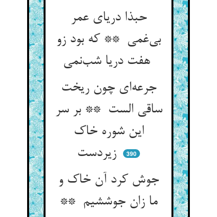
حبذا دریای عمر
بی‌غمی ** که بود زو
هفت دریا شب‌نمی
جرعه‌ای چون ریخت
ساقی الست ** بر سر
این شوره خاک
زیردست
390
جوش کرد آن خاک و
ما زان جوششیم **