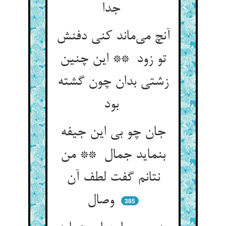
جدا
آنچ می‌ماند کنی دفنش
تو زود ** این چنین
زشتی بدان چون گشته
بود
جان چو بی این جیفه
بنماید جمال ** من
نتانم گفت لطف آن
وصال
385