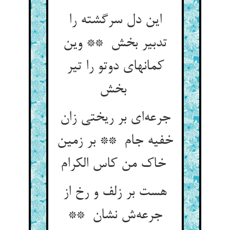
این دل سرگشته را
تدبیر بخش ** وین
کمانهای دوتو را تیر
بخش
جرعه‌ای بر ریختی زان
خفیه جام ** بر زمین
خاک من کاس الکرام
هست بر زلف و رخ از
جرعه‌ش نشان **