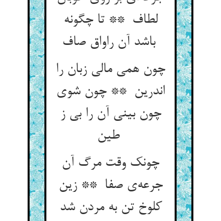
لطاف ** تا چگونه
باشد آن راواق صاف
چون همی مالی زبان را
اندرین ** چون شوی
چون بینی آن را بی ز
طین
چونک وقت مرگ آن
جرعه‌ی صفا ** زین
کلوخ تن به مردن شد