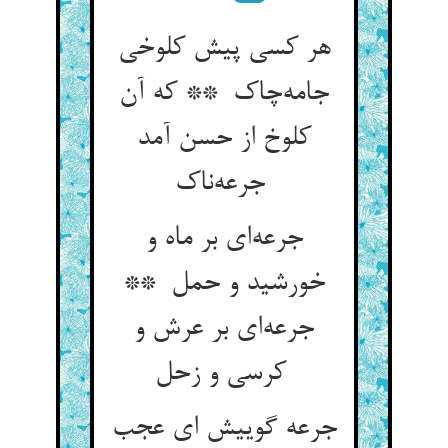
هر کسی پیش کلوخی
جامه‌چاک ** که آن
کلوخ از حسن آمد
جرعه‌ناک
جرعه‌ای بر ماه و
خورشید و حمل **
جرعه‌ای بر عرش و
کرسی و زحل
جرعه گوییش ای عجب