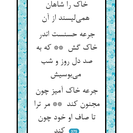
خاک را شاهان
همی‌لیسند از آن
جرعه حسنست اندر
خاک گش ** که به
صد دل روز و شب
می‌بوسیش
جرعه خاک آمیز چون
مجنون کند ** مر ترا
تا صاف او خود چون
کند
375