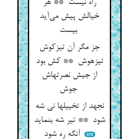
راه نیست ** هر
خیالش پیش می‌آید
بیست
جز مگر آن تیزکوش
تیزهوش ** کش بود
از جیش نصرتهاش
جوش
نجهد از تخییلها نی شه
شود ** تیر شه بنماید
آنگه ره شود
370