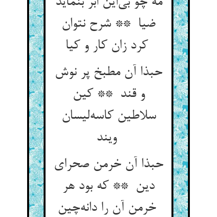
مه چو بی‌این ابر بنماید
ضیا ** شرح نتوان
کرد زان کار و کیا
حبذا آن مطبخ پر نوش
و قند ** کین
سلاطین کاسه‌لیسان
ویند
حبذا آن خرمن صحرای
دین ** که بود هر
خرمن آن را دانه‌چین