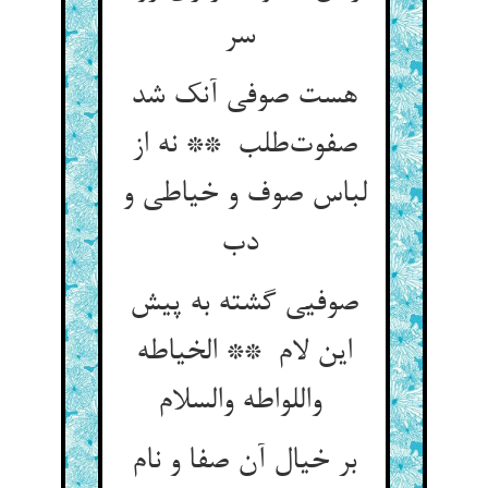
سر
هست صوفی آنک شد
صفوت‌طلب ** نه از
لباس صوف و خیاطی و
دب
صوفیی گشته به پیش
این لام ** الخیاطه
واللواطه والسلام
بر خیال آن صفا و نام