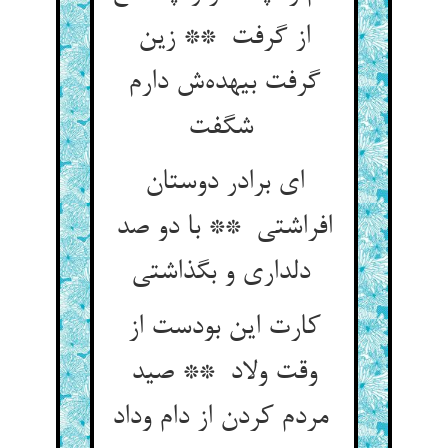
از گرفت ** زین
گرفت بیهده‌ش دارم
شگفت
ای برادر دوستان
افراشتی ** با دو صد
دلداری و بگذاشتی
کارت این بودست از
وقت ولاد ** صید
مردم کردن از دام وداد