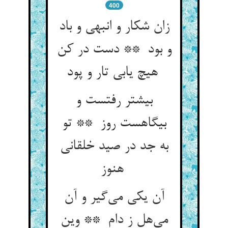
400
زان شکار و انبهی و باد
و بود ** دست در کن
هیچ یابی تار و پود
بیشتر رفتست و
بیگاهست روز ** تو
به جد در صید خلقانی
هنوز
آن یکی می‌گیر و آن
می‌هل ز دام ** وین