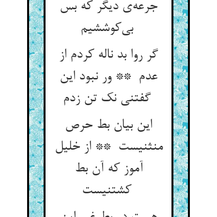
جرعه‌ی دیگر که بس
بی‌کوششیم
گر روا بد ناله کردم از
عدم ** ور نبود این
گفتنی نک تن زدم
این بیان بط حرص
منثنیست ** از خلیل
آموز که آن بط
کشتنیست