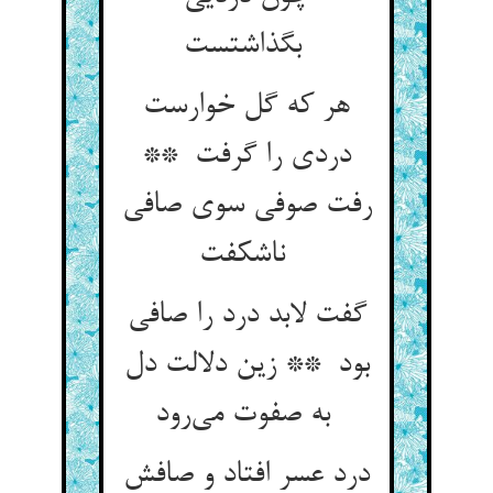
بگذاشتست
هر که گل خوارست
دردی را گرفت **
رفت صوفی سوی صافی
ناشکفت
گفت لابد درد را صافی
بود ** زین دلالت دل
به صفوت می‌رود
درد عسر افتاد و صافش