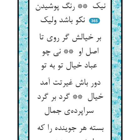
نیک ** رنگ پوشیدن
نکو باشد ولیک
365
بر خیالش گر روی تا
اصل او ** نی چو
عباد خیال تو به تو
دور باش غیرتت آمد
خیال ** گرد بر گرد
سراپرده‌ی جمال
بسته هر جوینده را که