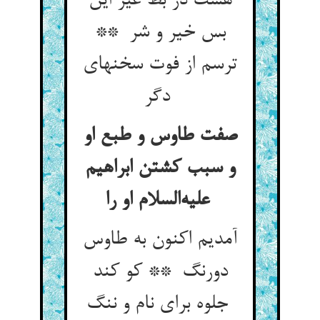
هست در بط غیر این
بس خیر و شر **
ترسم از فوت سخنهای
دگر
صفت طاوس و طبع او
و سبب کشتن ابراهیم
علیه‌السلام او را
آمدیم اکنون به طاوس
دورنگ ** کو کند
جلوه برای نام و ننگ