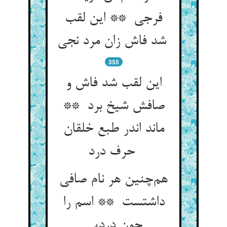
فرجی ** این لقب
شد فاش زان مرد نجی
355
این لقب شد فاش و
صافش شیخ برد **
ماند اندر طبع خلقان
حرف درد
هم‌چنین هر نام صافی
داشتست ** اسم را
چون دردیی