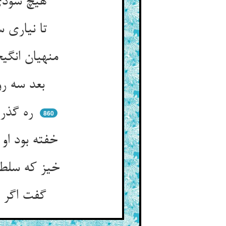
هیچ سودی نیست کودک نیستم ** تا به زر و سیم حیران بیستم
تا نیاری سجده نرهی ای زبون ** گر بپیمایی تو مسجد را به کون
منهیان انگیختند از چپ و راست ** که اندرین ویرانه بوبکری کجاست
بعد سه روز و سه شب که اشتافتند ** یک ابوبکری نزاری یافتند
ره گذر بود و بمانده از مرض ** در یکی گوشه‌ی خرابه پر حرض
860
خفته بود او در یکی کنجی خراب ** چون بدیدندش بگفتندش شتاب
خیز که سلطان ترا طالب شدست ** کز تو خواهد شهر ما از قتل رست
گفت اگر پایم بدی یا مقدمی ** خود به راه خود به مقصد رفتمی