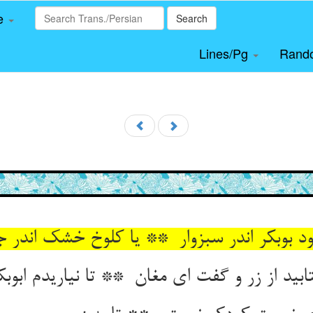
le
Search
Lines/Pg
Rand