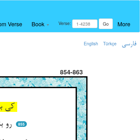
om Verse
Book
More
Verse:
Go
فارسی
Türkçe
English
854-863
کی بود بوبکر اندر سبزوار ** یا کلوخ خشک اندر جویبار
رو بتابید از زر و گفت ای مغان ** تا نیاریدم ابوبکر ارمغان
855