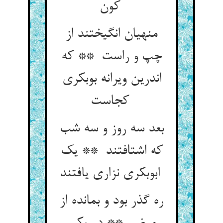
کون
منهیان انگیختند از
چپ و راست ** که
اندرین ویرانه بوبکری
کجاست
بعد سه روز و سه شب
که اشتافتند ** یک
ابوبکری نزاری یافتند
ره گذر بود و بمانده از