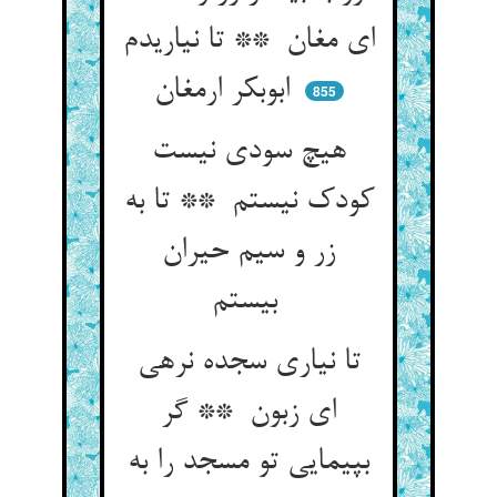
ای مغان ** تا نیاریدم
ابوبکر ارمغان
855
هیچ سودی نیست
کودک نیستم ** تا به
زر و سیم حیران
بیستم
تا نیاری سجده نرهی
ای زبون ** گر
بپیمایی تو مسجد را به