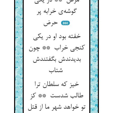
مرض ** در یکی
گوشه‌ی خرابه پر
حرض
860
خفته بود او در یکی
کنجی خراب ** چون
بدیدندش بگفتندش
شتاب
خیز که سلطان ترا
طالب شدست ** کز
تو خواهد شهر ما از قتل