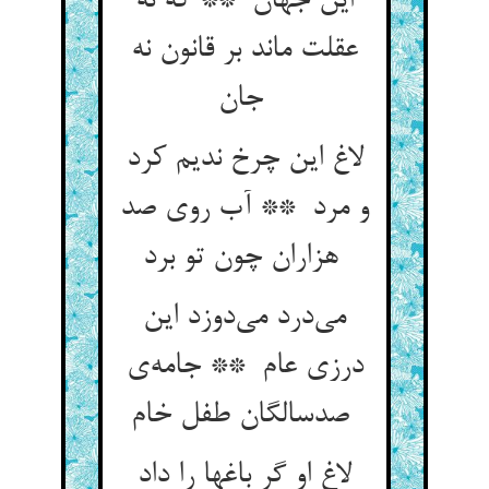
این جهان ** که نه
عقلت ماند بر قانون نه
جان
لاغ این چرخ ندیم کرد
و مرد ** آب روی صد
هزاران چون تو برد
می‌درد می‌دوزد این
درزی عام ** جامه‌ی
صدسالگان طفل خام
لاغ او گر باغها را داد