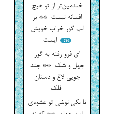
خندمین‌تر از تو هیچ
افسانه نیست ** بر
لب گور خراب خویش
ایست
1710
ای فرو رفته به گور
جهل و شک ** چند
جویی لاغ و دستان
فلک
تا بکی نوشی تو عشوه‌ی