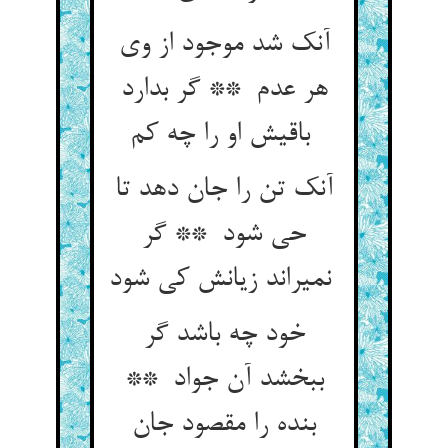
آنک شد موجود از وی
هر عدم ** گر بدارد
باقیش او را چه کم
آنک تن را جان دهد تا
حی شود ** گر
نمیراند زیانش کی شود
خود چه باشد گر
ببخشد آن جواد **
بنده را مقصود جان