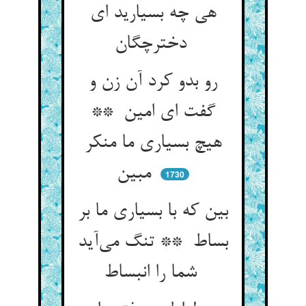
هی چه بسیارید ای
دخترچگان
رو بدو کرد آن زن و
گفت ای امین **
هیچ بسیاری ما منکر
مبین
1730
بین که با بسیاری ما بر
بساط ** تنگ می‌آید
شما را انبساط