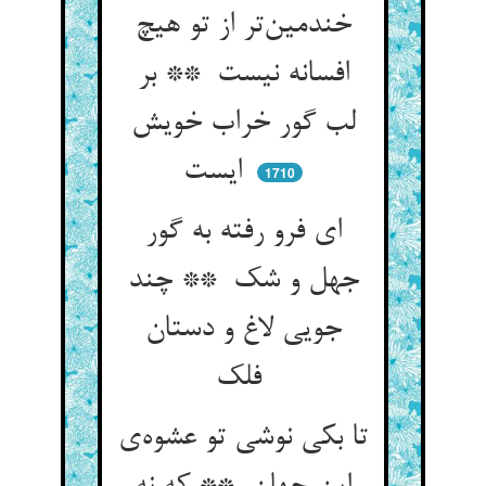
خندمین‌تر از تو هیچ
افسانه نیست ** بر
لب گور خراب خویش
ایست
1710
ای فرو رفته به گور
جهل و شک ** چند
جویی لاغ و دستان
فلک
تا بکی نوشی تو عشوه‌ی