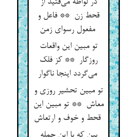
در لواطه می‌فتید از
قحط زن ** فاعل و
مفعول رسوای زمن
تو مبین این واقعات
روزگار ** کز فلک
می‌گردد اینجا ناگوار
تو مبین تحشیر روزی و
معاش ** تو مبین این
قحط و خوف و ارتعاش
بین که با این جمله