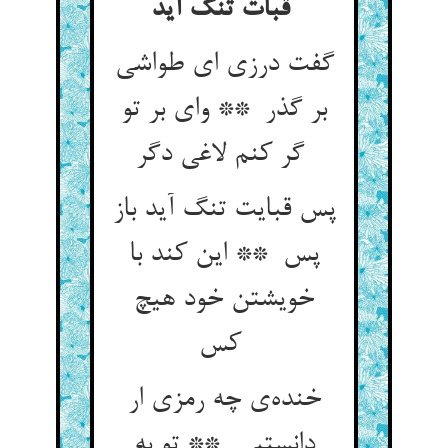
قبات تنگ آید
گفت درزی ای طواشی
بر گذر ** وای بر تو
گر کنم لاغی دگر
پس قبایت تنگ آید باز
پس ** این کند با
خویشتن خود هیچ
کس
خنده‌ی چه رمزی ار
دانستیی ** تو به