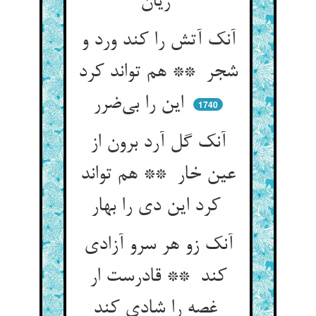
زیان
آنک آتش را کند ورد و
شجر ** هم تواند کرد
این را بی‌ضرر
1740
آنک گل آرد برون از
عین خار ** هم تواند
کرد این دی را بهار
آنک زو هر سرو آزادی
کند ** قادرست ار
غصه را شادی کند