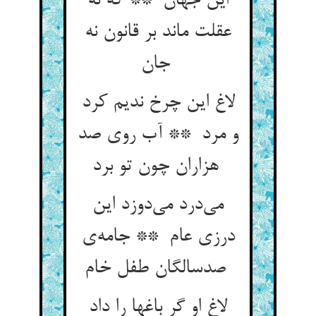
این جهان ** که نه
عقلت ماند بر قانون نه
جان
لاغ این چرخ ندیم کرد
و مرد ** آب روی صد
هزاران چون تو برد
می‌درد می‌دوزد این
درزی عام ** جامه‌ی
صدسالگان طفل خام
لاغ او گر باغها را داد