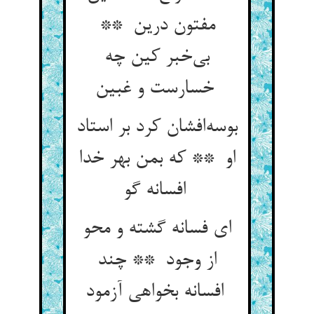
مفتون درین **
بی‌خبر کین چه
خسارست و غبین
بوسه‌افشان کرد بر استاد
او ** که بمن بهر خدا
افسانه گو
ای فسانه گشته و محو
از وجود ** چند
افسانه بخواهی آزمود