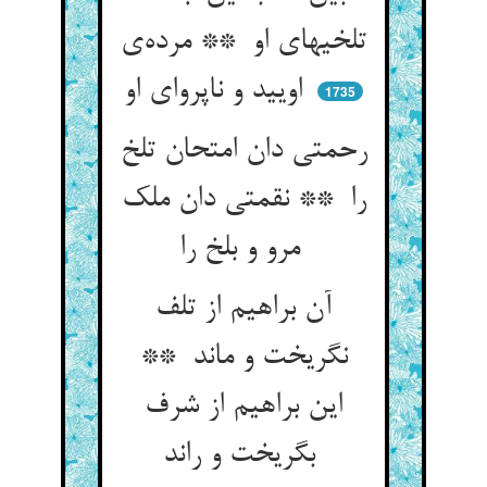
تلخیهای او ** مرده‌ی
اویید و ناپروای او
1735
رحمتی دان امتحان تلخ
را ** نقمتی دان ملک
مرو و بلخ را
آن براهیم از تلف
نگریخت و ماند **
این براهیم از شرف
بگریخت و راند