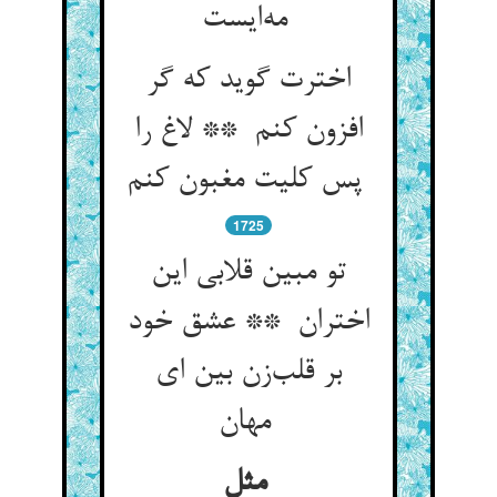
مه‌ایست
اخترت گوید که گر
افزون کنم ** لاغ را
پس کلیت مغبون کنم
1725
تو مبین قلابی این
اختران ** عشق خود
بر قلب‌زن بین ای
مهان
مثل