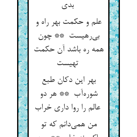
بدی
علم و حکمت بهر راه و
بی‌رهیست ** چون
همه ره باشد آن حکمت
تهیست
بهر این دکان طبع
شوره‌آب ** هر دو
عالم را روا داری خراب
من همی‌دانم که تو