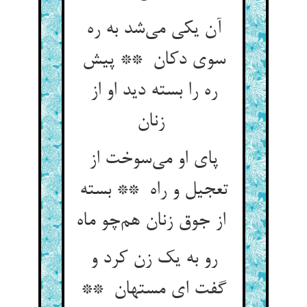
آن یکی می‌شد به ره
سوی دکان ** پیش
ره را بسته دید او از
زنان
پای او می‌سوخت از
تعجیل و راه ** بسته
از جوق زنان هم‌چو ماه
رو به یک زن کرد و
گفت ای مستهان **