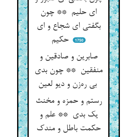
ای حلیم ** چون
بگفتی ای شجاع و ای
حکیم
1750
صابرین و صادقین و
منفقین ** چون بدی
بی ره‌زن و دیو لعین
رستم و حمزه و مخنث
یک بدی ** علم و
حکمت باطل و مندک