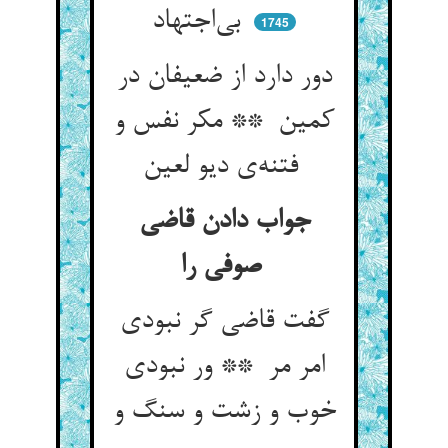
بی‌اجتهاد
1745
دور دارد از ضعیفان در
کمین ** مکر نفس و
فتنه‌ی دیو لعین
جواب دادن قاضی
صوفی را
گفت قاضی گر نبودی
امر مر ** ور نبودی
خوب و زشت و سنگ و