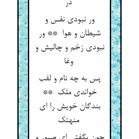
در
ور نبودی نفس و
شیطان و هوا ** ور
نبودی زخم و چالیش و
وغا
پس به چه نام و لقب
خواندی ملک **
بندگان خویش را ای
منهتک
چون بگفتی ای صبور و