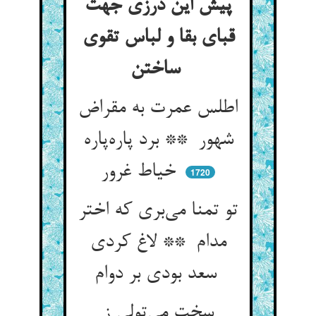
پیش این درزی جهت
قبای بقا و لباس تقوی
ساختن
اطلس عمرت به مقراض
شهور ** برد پاره‌پاره
خیاط غرور
1720
تو تمنا می‌بری که اختر
مدام ** لاغ کردی
سعد بودی بر دوام
سخت می‌تولی ز