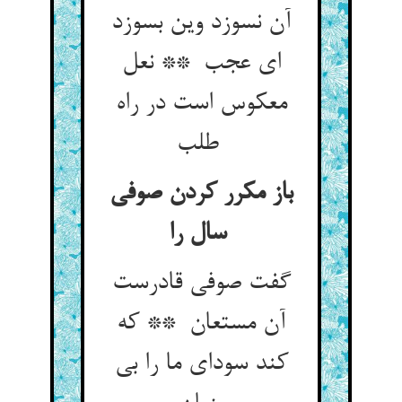
آن نسوزد وین بسوزد
ای عجب ** نعل
معکوس است در راه
طلب
باز مکرر کردن صوفی
سال را
گفت صوفی قادرست
آن مستعان ** که
کند سودای ما را بی