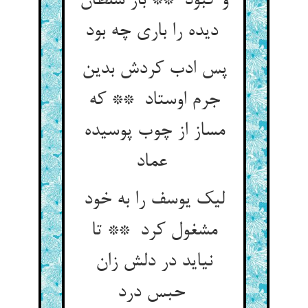
و کبود ** باز سلطان
دیده را باری چه بود
پس ادب کردش بدین
جرم اوستاد ** که
مساز از چوب پوسیده
عماد
لیک یوسف را به خود
مشغول کرد ** تا
نیاید در دلش زان
حبس درد