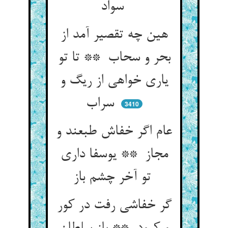
سواد
هین چه تقصیر آمد از
بحر و سحاب ** تا تو
یاری خواهی از ریگ و
سراب
3410
عام اگر خفاش طبعند و
مجاز ** یوسفا داری
تو آخر چشم باز
گر خفاشی رفت در کور