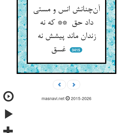
آن‌چنانش انس و مستی
داد حق ** که نه
زندان ماند پیشش نه
غسق
3415
masnavi.net
2015-2026