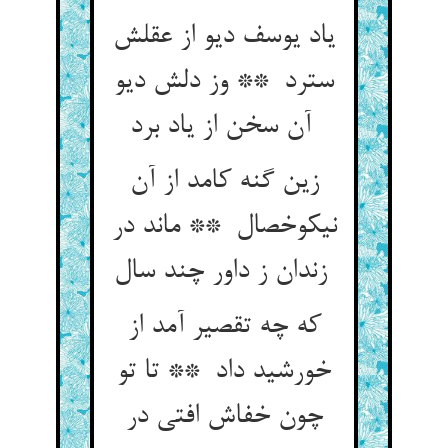
یاد یوسف دیو از عقلش
سترد ** وز دلش دیو
آن سخن از یاد برد
زین گنه کامد از آن
نیکوخصال ** ماند در
زندان ز داور چند سال
که چه تقصیر آمد از
خورشید داد ** تا تو
چون خفاش افتی در