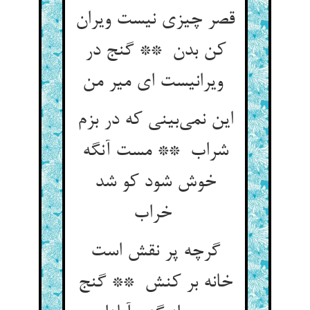
قصر چیزی نیست ویران
کن بدن ** گنج در
ویرانیست ای میر من
این نمی‌بینی که در بزم
شراب ** مست آنگه
خوش شود کو شد
خراب
گرچه پر نقش است
خانه بر کنش ** گنج