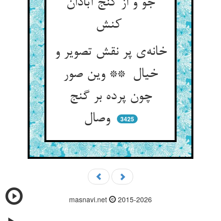
جو و از گنج آبادان
کنش
خانه‌ی پر نقش تصویر و
خیال ** وین صور
چون پرده بر گنج
وصال
3425
masnavi.net
2015-2026