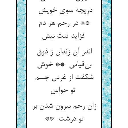
دریچه سوی خویش
** در رحم هر دم
فزاید تنت بیش
اندر آن زندان ز ذوق
بی‌قیاس ** خوش
شکفت از غرس جسم
تو حواس
زان رحم بیرون شدن بر
تو درشت **