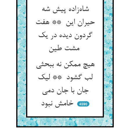
شاه‌زاده پیش شه
حیران این ** هفت
گردون دیده در یک
مشت طین
هیچ ممکن نه ببحثی
لب گشود ** لیک
جان با جان دمی
خامش نبود
4590