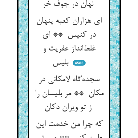
نهان در جوف خر
ای هزاران کعبه پنهان
در کنیس ** ای
غلط‌انداز عفریت و
بلیس
4585
سجده‌گاه لامکانی در
مکان ** مر بلیسان را
ز تو ویران دکان
که چرا من خدمت این