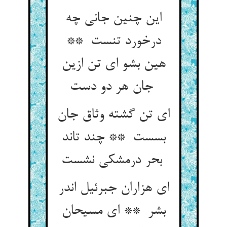
این چنین جانی چه
درخورد تنست **
هین بشو ای تن ازین
جان هر دو دست
ای تن گشته وثاق جان
بسست ** چند تاند
بحر درمشکی نشست
ای هزاران جبرئیل اندر
بشر ** ای مسیحان