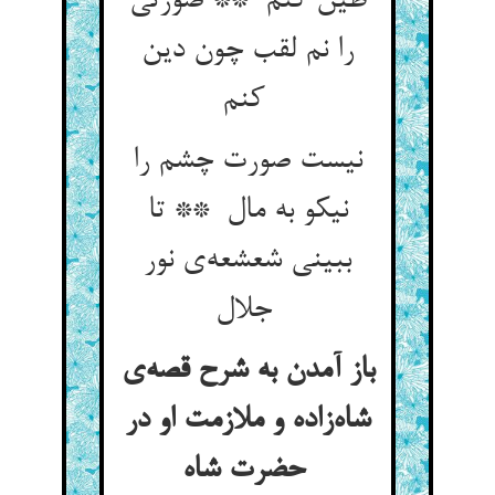
طین کنم ** صورتی
را نم لقب چون دین
کنم
نیست صورت چشم را
نیکو به مال ** تا
ببینی شعشعه‌ی نور
جلال
باز آمدن به شرح قصه‌ی
شاه‌زاده و ملازمت او در
حضرت شاه