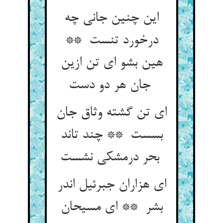
این چنین جانی چه
درخورد تنست **
هین بشو ای تن ازین
جان هر دو دست
ای تن گشته وثاق جان
بسست ** چند تاند
بحر درمشکی نشست
ای هزاران جبرئیل اندر
بشر ** ای مسیحان