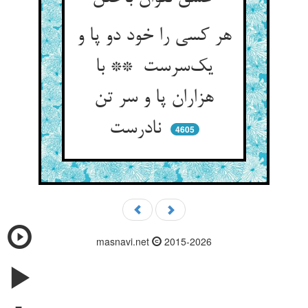
هر کسی را خود دو پا و
یک‌سرست ** با
هزاران پا و سر تن
نادرست
4605
masnavi.net
2015-2026