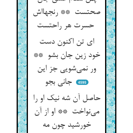
صحتست ** رنجهااش
حسرت هر راحتست
ای تن اکنون دست
خود زین جان بشو **
ور نمی‌شویی جز این
جانی بجو
4595
حاصل آن شه نیک او را
می‌نواخت ** او از آن
خورشید چون مه