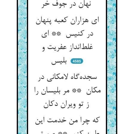
نهان در جوف خر
ای هزاران کعبه پنهان
در کنیس ** ای
غلط‌انداز عفریت و
بلیس
4585
سجده‌گاه لامکانی در
مکان ** مر بلیسان را
ز تو ویران دکان
که چرا من خدمت این