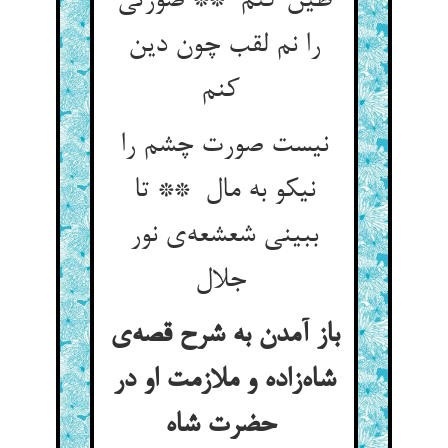
طین کنم ** صورتی
را نم لقب چون دین
کنم
نیست صورت چشم را
نیکو به مال ** تا
ببینی شعشعه‌ی نور
جلال
باز آمدن به شرح قصه‌ی
شاه‌زاده و ملازمت او در
حضرت شاه