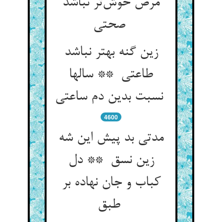
مرض خوش‌تر نباشد
صحتی
زین گنه بهتر نباشد
طاعتی ** سالها
نسبت بدین دم ساعتی
4600
مدتی بد پیش این شه
زین نسق ** دل
کباب و جان نهاده بر
طبق