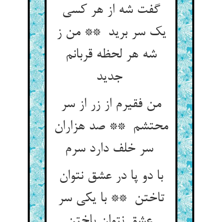
گفت شه از هر کسی
یک سر برید ** من ز
شه هر لحظه قربانم
جدید
من فقیرم از زر از سر
محتشم ** صد هزاران
سر خلف دارد سرم
با دو پا در عشق نتوان
تاختن ** با یکی سر
عشق نتوان باختن