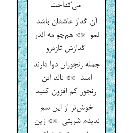
می‌گداخت
آن گداز عاشقان باشد
نمو ** هم‌چو مه اندر
گدازش تازه‌رو
جمله رنجوران دوا دارند
امید ** نالد این
رنجور کم افزون کنید
خوش‌تر از این سم
ندیدم شربتی ** زین