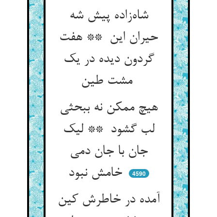
شاه‌زاده پیش شه
حیران این ** هفت
گردون دیده در یک
مشت طین
هیچ ممکن نه ببحثی
لب گشود ** لیک
جان با جان دمی
خامش نبود
4590
آمده در خاطرش کین