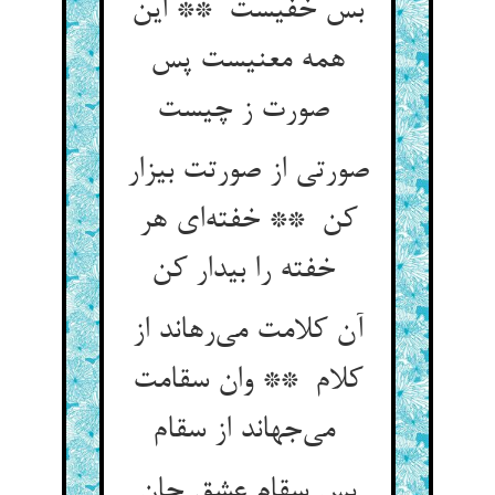
بس خفیست ** این
همه معنیست پس
صورت ز چیست
صورتی از صورتت بیزار
کن ** خفته‌ای هر
خفته را بیدار کن
آن کلامت می‌رهاند از
کلام ** وان سقامت
می‌جهاند از سقام
پس سقام عشق جان