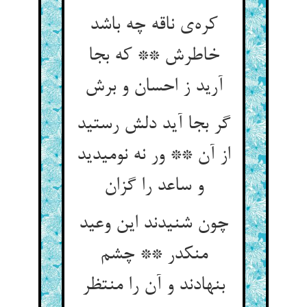
کره‌‌ی ناقه چه باشد
خاطرش ** که بجا
گر بجا آید دلش رستید
از آن ** ور نه نومیدید
چون شنیدند این وعید
منکدر ** چشم
بنهادند و آن را منتظر