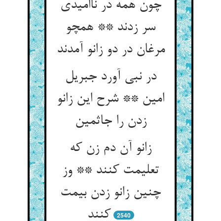
چون همه در ناامیدی
سر زدند ** همچو
مرغان در دو زانو آمدند
در نبی آورد جبریل
امین ** شرح این زانو
زانو آن دم زن که
تعلیمت کنند ** وز
چنین زانو زدن بیمت
کنند
2540