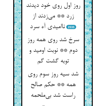
روز اول روی خود دیدند
زرد ** می‌‌زدند از
ناامیدی آه سرد
2535
سرخ شد روی همه روز
دوم ** نوبت اومید و
شد سیه روز سوم روی
همه ** حکم صالح