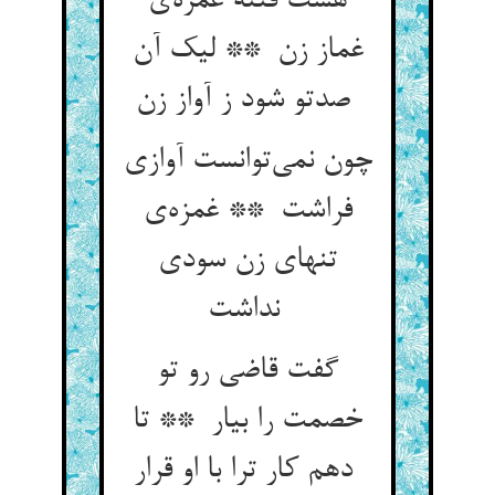
هست فتنه غمره‌ی
غماز زن ** لیک آن
صدتو شود ز آواز زن
چون نمی‌توانست آوازی
فراشت ** غمزه‌ی
تنهای زن سودی
نداشت
گفت قاضی رو تو
خصمت را بیار ** تا
دهم کار ترا با او قرار