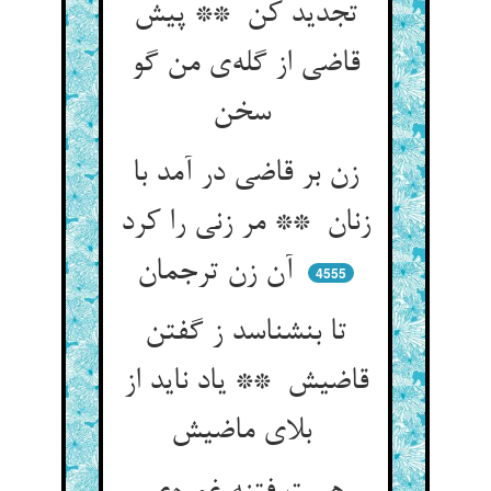
تجدید کن ** پیش
قاضی از گله‌ی من گو
سخن
زن بر قاضی در آمد با
زنان ** مر زنی را کرد
آن زن ترجمان
4555
تا بنشناسد ز گفتن
قاضیش ** یاد ناید از
بلای ماضیش