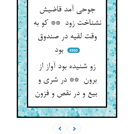
جوحی آمد قاضیش
نشناخت زود ** کو به
وقت لقیه در صندوق
بود
4560
زو شنیده بود آواز از
برون ** در شری و
بیع و در نقص و فزون