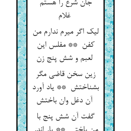
جان شرع را هستم
غلام
لیک اگر میرم ندارم من
کفن ** مفلس این
لعبم و شش پنج زن
زین سخن قاضی مگر
بشناختش ** یاد آورد
آن دغل وان باختش
گفت آن شش پنج با
من باختی ** پار اندر