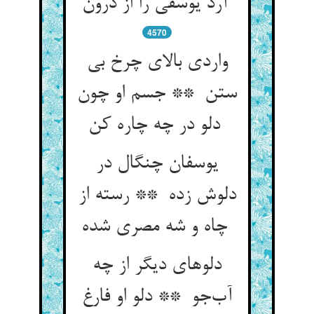
آرد یوسفی را از درون
4570
واردی بالای چرخ بی
ستن ** جسم او چون
دلو در چه چاره کن
یوسفان چنگال در
دلوش زده ** رسته از
چاه و شه مصری شده
دلوهای دیگر از چه
آب‌جو ** دلو او فارغ