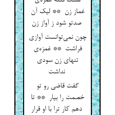
هست فتنه غمره‌ی
غماز زن ** لیک آن
صدتو شود ز آواز زن
چون نمی‌توانست آوازی
فراشت ** غمزه‌ی
تنهای زن سودی
نداشت
گفت قاضی رو تو
خصمت را بیار ** تا
دهم کار ترا با او قرار