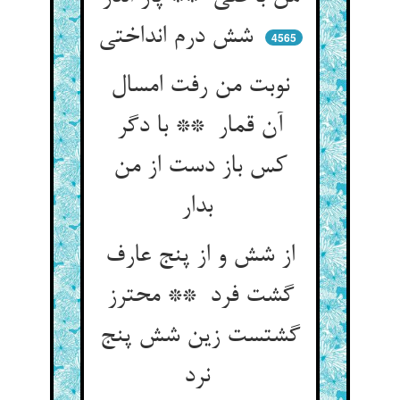
شش درم انداختی
4565
نوبت من رفت امسال
آن قمار ** با دگر
کس باز دست از من
بدار
از شش و از پنج عارف
گشت فرد ** محترز
گشتست زین شش پنج
نرد