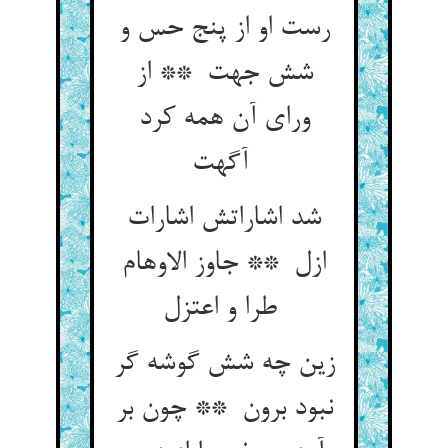
رست او از پنج حس و
شش جهت ** از
ورای آن همه کرد
آگهت
شد اشاراتش اشارات
ازل ** جاوز الاوهام
طرا و اعتزل
زین چه شش گوشه گر
نبود برون ** چون بر