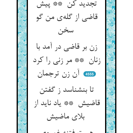
تجدید کن ** پیش
قاضی از گله‌ی من گو
سخن
زن بر قاضی در آمد با
زنان ** مر زنی را کرد
آن زن ترجمان
4555
تا بنشناسد ز گفتن
قاضیش ** یاد ناید از
بلای ماضیش