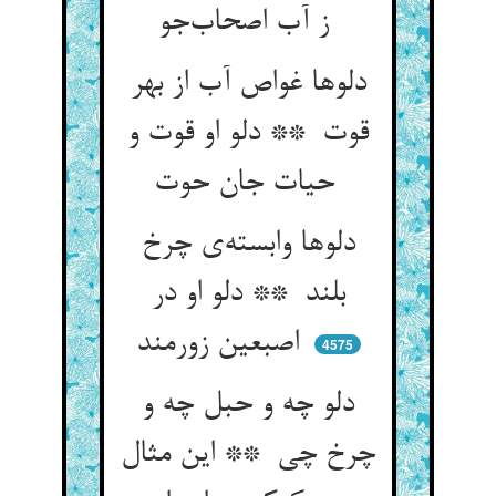
ز آب اصحاب‌جو
دلوها غواص آب از بهر
قوت ** دلو او قوت و
حیات جان حوت
دلوها وابسته‌ی چرخ
بلند ** دلو او در
اصبعین زورمند
4575
دلو چه و حبل چه و
چرخ چی ** این مثال