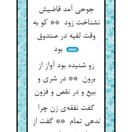
جوحی آمد قاضیش
نشناخت زود ** کو به
وقت لقیه در صندوق
بود
4560
زو شنیده بود آواز از
برون ** در شری و
بیع و در نقص و فزون
گفت نفقه‌ی زن چرا
ندهی تمام ** گفت از