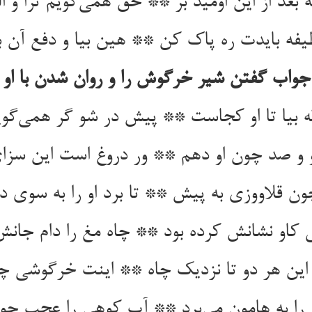
ه بعد از این اومید بر ** حق همی‌‌گویم ترا و ا
جواب گفتن شیر خرگوش را و روان شدن با او
او نشانش کرده بود ** چاه مغ را دام جانش
را به هامون می‌‌برد ** آب کوهی را عجب چون 