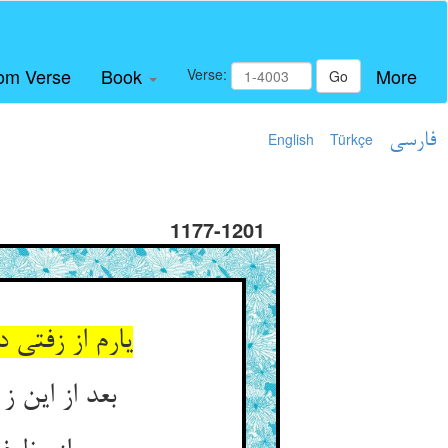
om Verse
Book
More
Verse:
Go
فارسی
Türkçe
English
1177-1201
بعد از این 