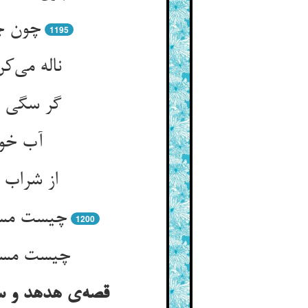
1195
1200
قصه‌‌ی هدهد و 