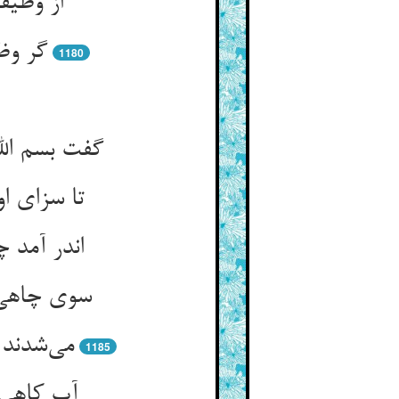
از وظیف
1180
سوی چاهی ک
1185
آب کاهی 