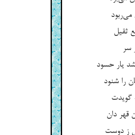
ی‌‌ربود
ز سر
شد یار حسود
ن را شنود