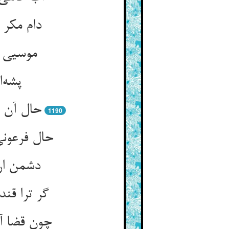
دام مکر 
پشه‌‌
حال آن 
1190
حال فرعونی