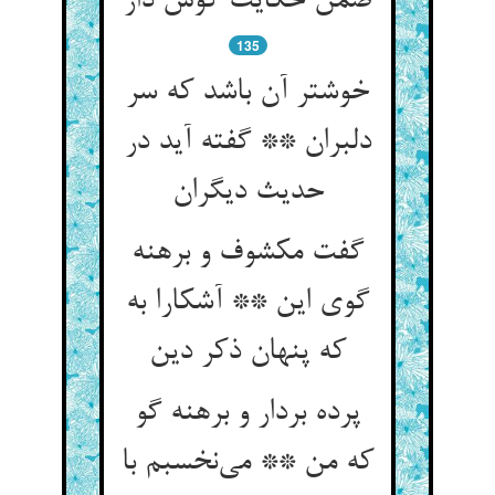
ضمن حکایت گوش دار
135
خوشتر آن باشد که سر
دلبران ** گفته آید در
گفت مکشوف و برهنه
گوی این ** آشکارا به
پرده بردار و برهنه گو
که من ** می‌‌نخسبم با