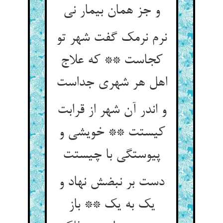
نرم نرمک گفت شهر تو
کجاست ** که علاج
و اندر آن شهر از قرابت
کیستت ** خویشی و
دست بر نبضش نهاد و
یک به یک ** باز