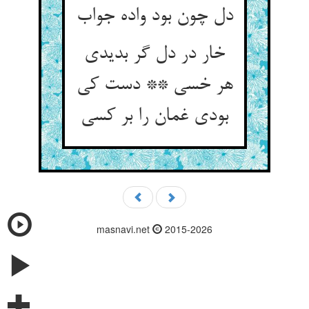
خار در دل گر بدیدی
هر خسی ** دست کی
masnavi.net
2015-2026