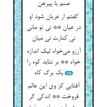
گفتم ار عریان شود او
در عیان ** نی تو مانی
آرزو می‌‌خواه لیک اندازه
خواه ** بر نتابد کوه را
140
آفتابی کز وی این عالم
فروخت ** اندکی گر