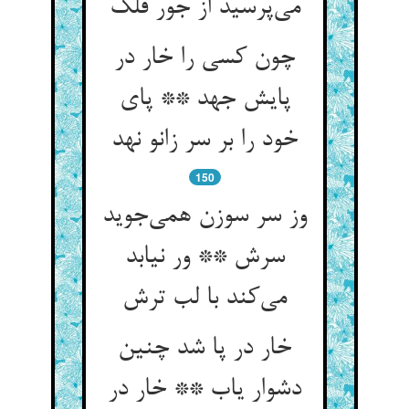
چون کسی را خار در
پایش جهد ** پای
خود را بر سر زانو نهد
150
وز سر سوزن همی‌‌جوید
سرش ** ور نیابد
خار در پا شد چنین
دشوار یاب ** خار در