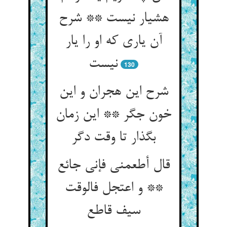
هشیار نیست ** شرح
آن یاری که او را یار
130
شرح این هجران و این
خون جگر ** این زمان
بگذار تا وقت دگر
قال أطعمنی فإنی جائع
** و اعتجل فالوقت