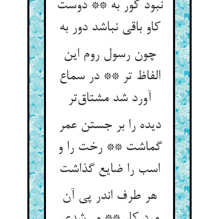
نبود کور به ** دوست
چون رسول روم این
الفاظ تر ** در سماع
آورد شد مشتاق‌‌تر
دیده را بر جستن عمر
گماشت ** رخت را و
هر طرف اندر پی آن
مرد کار ** می‌‌شدی