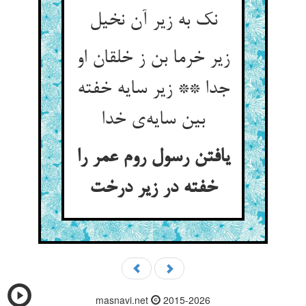
زیر خرما بن ز خلقان او
جدا ** زیر سایه خفته
بین سایه‌‌ی خدا
یافتن رسول روم عمر را
masnavi.net
2015-2026