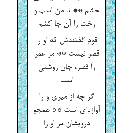
حشم ** تا من اسب و
قوم گفتندش که او را
قصر نیست ** مر عمر
را قصر، جان روشنی
گر چه از میری و را
آوازه‌‌ای است ** همچو
درویشان مر او را