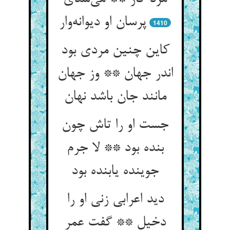
پرسان او دیوانه‌‌وار
1410
کاین چنین مردی بود
اندر جهان ** وز جهان
جست او را تاش چون
بنده بود ** لا جرم
جوینده یابنده بود
دید اعرابی زنی او را
دخیل ** گفت عمر