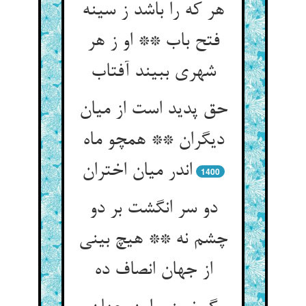
هر که را باشد ز سینه
فتح باب ** او ز هر
حق پدید است از میان
دیگران ** همچو ماه
1400
دو سر انگشت بر دو
چشم نه ** هیچ بینی