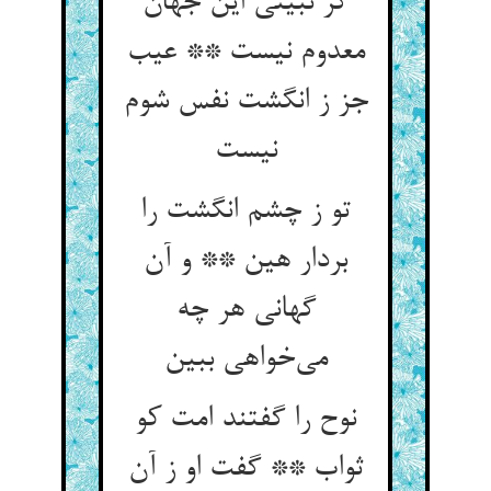
گر نبینی این جهان
معدوم نیست ** عیب
جز ز انگشت نفس شوم
تو ز چشم انگشت را
بردار هین ** و آن
گهانی هر چه
نوح را گفتند امت کو
ثواب ** گفت او ز آن