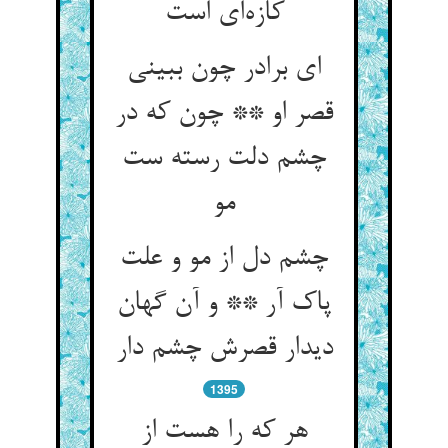
ای برادر چون ببینی
قصر او ** چون که در
چشم دلت رسته ست
مو
چشم دل از مو و علت
پاک آر ** و آن گهان
دیدار قصرش چشم دار
1395
هر که را هست از